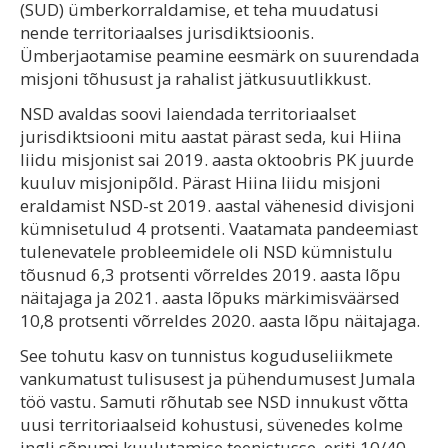
(SUD) ümberkorraldamise, et teha muudatusi
nende territoriaalses jurisdiktsioonis.
Ümberjaotamise peamine eesmärk on suurendada
misjoni tõhusust ja rahalist jätkusuutlikkust.
NSD avaldas soovi laiendada territoriaalset
jurisdiktsiooni mitu aastat pärast seda, kui Hiina
liidu misjonist sai 2019. aasta oktoobris PK juurde
kuuluv misjonipõld. Pärast Hiina liidu misjoni
eraldamist NSD-st 2019. aastal vähenesid divisjoni
kümnisetulud 4 protsenti. Vaatamata pandeemiast
tulenevatele probleemidele oli NSD kümnistulu
tõusnud 6,3 protsenti võrreldes 2019. aasta lõpu
näitajaga ja 2021. aasta lõpuks märkimisväärsed
10,8 protsenti võrreldes 2020. aasta lõpu näitajaga.
See tohutu kasv on tunnistus koguduseliikmete
vankumatust tulisusest ja pühendumusest Jumala
töö vastu. Samuti rõhutab see NSD innukust võtta
uusi territoriaalseid kohustusi, süvenedes kolme
ingli sõnumi kuulutamise teenistusse, eriti 10/40