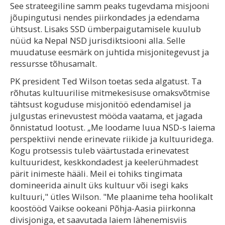
See strateegiline samm peaks tugevdama misjooni
jõupingutusi nendes piirkondades ja edendama
ühtsust. Lisaks SSD ümberpaigutamisele kuulub
nüüd ka Nepal NSD jurisdiktsiooni alla. Selle
muudatuse eesmärk on juhtida misjonitegevust ja
ressursse tõhusamalt.
PK president Ted Wilson toetas seda algatust. Ta
rõhutas kultuurilise mitmekesisuse omaksvõtmise
tähtsust koguduse misjonitöö edendamisel ja
julgustas erinevustest mööda vaatama, et jagada
õnnistatud lootust. „Me loodame luua NSD-s laiema
perspektiivi nende erinevate riikide ja kultuuridega.
Kogu protsessis tuleb väärtustada erinevatest
kultuuridest, keskkondadest ja keelerühmadest
pärit inimeste hääli. Meil ei tohiks tingimata
domineerida ainult üks kultuur või isegi kaks
kultuuri," ütles Wilson. "Me plaanime teha hoolikalt
koostööd Vaikse ookeani Põhja-Aasia piirkonna
divisjoniga, et saavutada laiem lähenemisviis