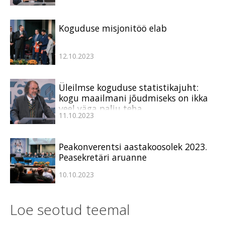
Koguduse misjonitöö elab
12.10.2023
Üleilmse koguduse statistikajuht:
kogu maailmani jõudmiseks on ikka
veel väga palju teha
11.10.2023
Peakonverentsi aastakoosolek 2023.
Peasekretäri aruanne
10.10.2023
Loe seotud teemal