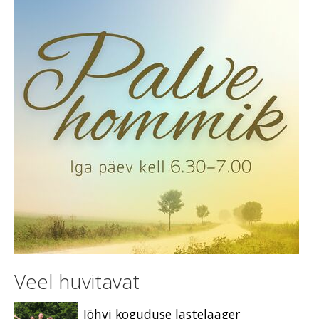
Veel huvitavat
Jõhvi koguduse lastelaager