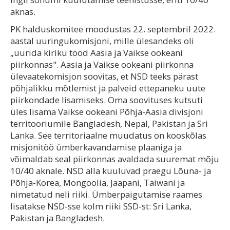
aknas.
PK halduskomitee moodustas 22. septembril 2022.
aastal uuringukomisjoni, mille ülesandeks oli
„uurida kiriku tööd Aasia ja Vaikse ookeani
piirkonnas". Aasia ja Vaikse ookeani piirkonna
ülevaatekomisjon soovitas, et NSD teeks pärast
põhjalikku mõtlemist ja palveid ettepaneku uute
piirkondade lisamiseks. Oma soovituses kutsuti
üles lisama Vaikse ookeani Põhja-Aasia divisjoni
territooriumile Bangladesh, Nepal, Pakistan ja Sri
Lanka. See territoriaalne muudatus on kooskõlas
misjonitöö ümberkavandamise plaaniga ja
võimaldab seal piirkonnas avaldada suuremat mõju
10/40 aknale. NSD alla kuuluvad praegu Lõuna- ja
Põhja-Korea, Mongoolia, Jaapani, Taiwani ja
nimetatud neli riiki. Ümberpaigutamise raames
lisatakse NSD-sse kolm riiki SSD-st: Sri Lanka,
Pakistan ja Bangladesh.