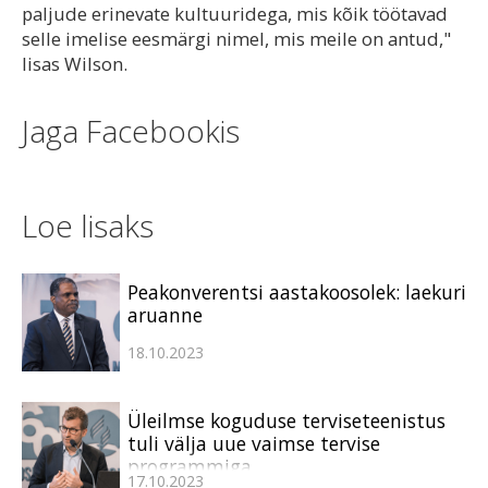
paljude erinevate kultuuridega, mis kõik töötavad
selle imelise eesmärgi nimel, mis meile on antud,"
lisas Wilson.
Jaga Facebookis
Loe lisaks
Peakonverentsi aastakoosolek: laekuri
aruanne
18.10.2023
Üleilmse koguduse terviseteenistus
tuli välja uue vaimse tervise
programmiga
17.10.2023