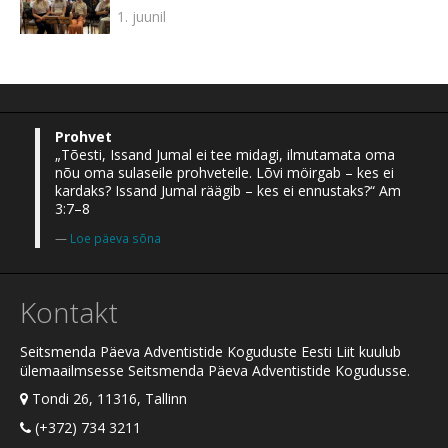
1. juunil
Prohvet
„Tõesti, Issand Jumal ei tee midagi, ilmutamata oma
nõu oma sulaseile prohveteile. Lõvi möirgab – kes ei
kardaks? Issand Jumal räägib – kes ei ennustaks?“ Am
3:7–8
Loe päeva sõna
Kontakt
Seitsmenda Päeva Adventistide Koguduste Eesti Liit kuulub
ülemaailmsesse Seitsmenda Päeva Adventistide Kogudusse.
Tondi 26, 11316, Tallinn
(+372) 734 3211