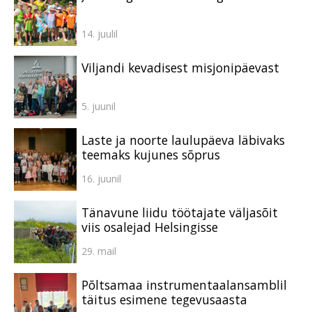
14. juulil
Viljandi kevadisest misjonipäevast
5. juunil
Laste ja noorte laulupäeva läbivaks
teemaks kujunes sõprus
16. juunil
Tänavune liidu töötajate väljasõit
viis osalejad Helsingisse
29. mail
Põltsamaa instrumentaalansamblil
täitus esimene tegevusaasta