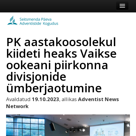
Esileht
Kogudus
PK aastakoosolekul
Koduleht
kiideti heaks Vaikse
Vaata veel
ookeani piirkonna
Logi sisse või registreeru
divisjonide
ümberjaotumine
Avaldatud
19.10.2023
, allikas
Adventist News
Network