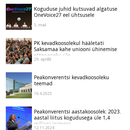
Koguduse juhid kutsuvad algatuse
OneVoice27 eel ühtsusele
5. mail
PK kevadkoosolekul hääletati
Saksamaa kahe uniooni ühinemise
ettepaneku üle
29. aprillil
Peakonverentsi kevadkoosoleku
teemad
16.4.2025
Peakonverentsi aastakoosolek: 2023.
aastal liitus kogudusega üle 1,4
miljoni inimese
12.11.2024