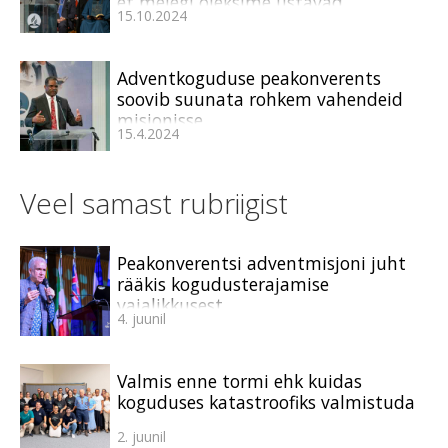
et meiegi oleksime ustavad
15.10.2024
Adventkoguduse peakonverents
soovib suunata rohkem vahendeid
misjonisse
15.4.2024
Veel samast rubriigist
Peakonverentsi adventmisjoni juht
rääkis kogudusterajamise
vajalikkusest
4. juunil
Valmis enne tormi ehk kuidas
koguduses katastroofiks valmistuda
2. juunil