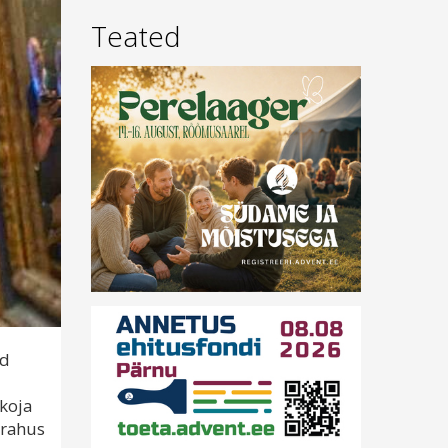
Teated
id
koja
 rahus