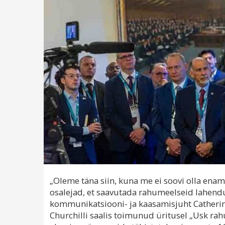
„Oleme täna siin, kuna me ei soovi olla enam 
osalejad, et saavutada rahumeelseid lahend
kommunikatsiooni- ja kaasamisjuht Catheri
Churchilli saalis toimunud üritusel „Usk rah