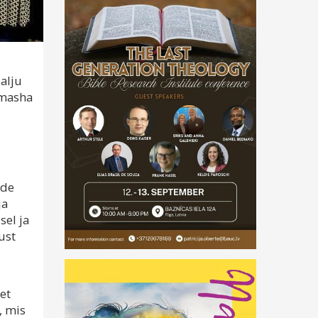
alju
omasha
ide
ja
sel ja
ust
et
, mis