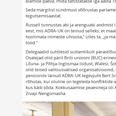
elamise päeva, mida tähistatakse iga aasta 16
Seda märgilist sündmust võõrustas parlamend
tegutsemisaastat.
Russell tunnustas abi ja arenguabi andmist
eest, mis ADRA-UK on teinud selleks, et maa
hoolimata inimeste ühisosa,“ ütles ta, „ja 
tööd.“
Delegaadid suhtlesid südamlikult pärastlõuna
Osalejad olid pärit Briti uniooni (BUC) erine
Lõuna- ja Põhja-Inglismaa liidust, Walesi, Šot
olid teised valitsusvälised organisatsioonid, 
pensionile läinud ADRA-UK tegevjuht Bert Sm
rõhutas, kui oluline on tegeleda konfliktide 
kus käib sõda. Kokkusaamise peaesineja oli A
Zivayi Nengomasha.