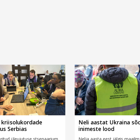
kriisolukordade
Neli aastat Ukraina sõd
tus Serbias
inimeste lood
ritud üleujutuse stsenaarium
Nelja aasta eest jälgis maailm