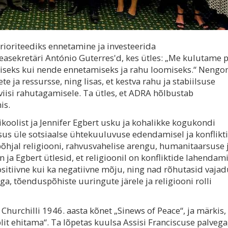
ioriteediks ennetamine ja investeerida
easekretäri António Guterres'd, kes ütles: „Me kulutame p
miseks kui nende ennetamiseks ja rahu loomiseks.“ Neng
ja ressursse, ning lisas, et kestva rahu ja stabiilsuse
iisi rahutagamisele. Ta ütles, et ADRA hõlbustab
is.
koolist ja Jennifer Egbert usku ja kohalikke kogukondi
tsus üle sotsiaalse ühtekuuluvuse edendamisel ja konflikt
hjal religiooni, rahvusvahelise arengu, humanitaarsuse 
 Egbert ütlesid, et religioonil on konfliktide lahendami
positiivne kui ka negatiivne mõju, ning nad rõhutasid vajad
a, tõenduspõhiste uuringute järele ja religiooni rolli
Churchilli 1946. aasta kõnet „Sinews of Peace“, ja märkis, 
it ehitama“. Ta lõpetas kuulsa Assisi Franciscuse palvega