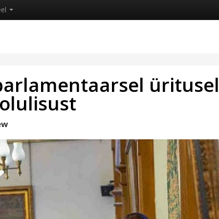
eel
parlamentaarsel ürituse
olulisust
ew