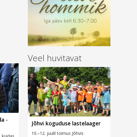
Veel huvitavat
a -
Jõhvi koguduse lastelaager
10.–12. juulil toimus Jõhvis
, kuidas