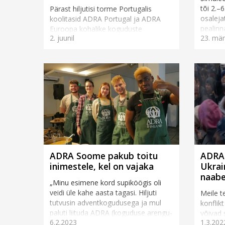
tõi 2.–6
Pärast hiljutisi torme Portugalis
osaleja
koolitasid ADRA Portugal ja ADRA
pealinn
Euroopa kohalike koguduste
2. juunil
23. märt
hädaol
esindajaid, et nad oskaksid
koolitus
kriisiolukorraks valmistuda, sellele
reageerida ja viia kriisis olevatesse
ko...
ADRA Soome pakub toitu
ADRA 
inimestele, kel on vajaka
Ukrain
naabe
„Minu esimene kord supiköögis oli
veidi üle kahe aasta tagasi. Hiljuti
Meile t
tutvusin adventkogudusega ja mul
konflik
paluti liituda ADRA (koguduse arengu-
võivad 
6.2.2023
1.3.202
ja abistamisagentuur) toidujagamise
kaasned