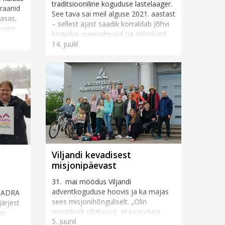
traditsiooniline koguduse lastelaager.
raanid
See tava sai meil alguse 2021. aastast
aasas,
– sellest ajast saadik korraldab Jõhvi
evate
kogudus suvevaheajal (ja mõnikord
nad
14. juulil
ka muul vahea...
Viljandi kevadisest
misjonipäevast
31. mai möödus Viljandi
adventkoguduse hoovis ja ka majas
i ADRA
sees misjonihõnguliselt. „Olin
järjest
meeldivalt üllatunud, et koguduse
is
5. juunil
rahvas ja ka inimesed tänavalt tõid
ammi