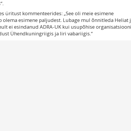
“.
s üritust kommenteerides: „See oli meie esimene
ab olema esimene paljudest. Lubage mul õnnitleda Heliat 
nult ei esindanud ADRA-UK kui usupõhise organisatsiooni
st Ühendkuningriigis ja Iiri vabariigis.“