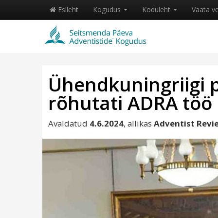
Esileht
Kogudus
Koduleht
Vaata v
Ühendkuningriigi 
rõhutati ADRA töö 
Avaldatud
4.6.2024
, allikas
Adventist Revi