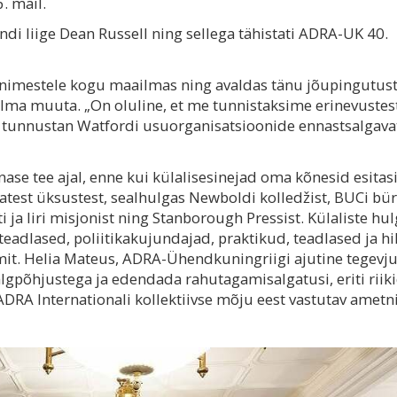
. mail.
i liige Dean Russell ning sellega tähistati ADRA-UK 40.
 inimestele kogu maailmas ning avaldas tänu jõupingutus
ilma muuta. „On oluline, et me tunnistaksime erinevustes
ma tunnustan Watfordi usuorganisatsioonide ennastsalgava
se tee ajal, enne kui külalisesinejad oma kõnesid esitas
vatest üksustest, sealhulgas Newboldi kolledžist, BUCi bür
i ja Iiri misjonist ning Stanborough Pressist. Külaliste hu
teadlased, poliitikakujundajad, praktikud, teadlased ja hil
it. Helia Mateus, ADRA-Ühendkuningriigi ajutine tegevju
algpõhjustega ja edendada rahutagamisalgatusi, eriti riik
DRA Internationali kollektiivse mõju eest vastutav ametn