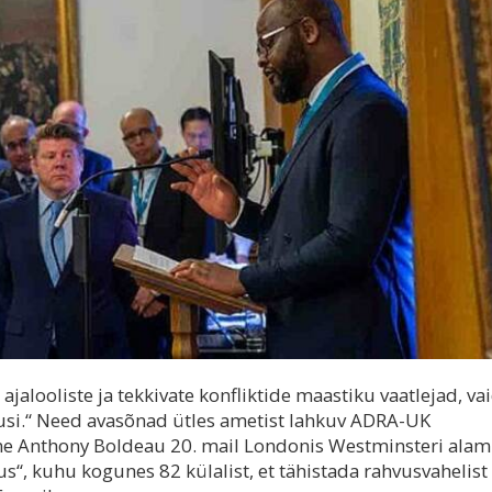
ajalooliste ja tekkivate konfliktide maastiku vaatlejad, va
usi.“ Need avasõnad ütles ametist lahkuv ADRA-UK
ne Anthony Boldeau 20. mail Londonis Westminsteri alam
us“, kuhu kogunes 82 külalist, et tähistada rahvusvahelist