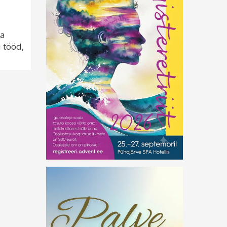
ja
 tööd,