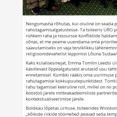
Nengomasha rõhutas, kui oluline on seada pr
rahutagamisalgatustesse. Ta tsiteeris ÜRO p
rohkem raha ja ressursse konfliktide halda
sõnas, et me peame uuendama oma prioriteete 
saavutamiseks on vaja terviklikku lähenemisv
religioonidevahelist leppimist Lõuna-Sudaan
Kaks külalisesinejat, Emma Tomlin Leedsi üli
käsitlevast õppealgatusest arutasid usu täh
ennetamisel. Kumbki rääkis oma uurimuse põ
rahutagamise kokkupuutepunktidest. Tomlin ja
rahu tagamisel keeruline roll, millel on nii 
koostöö järele mitteakadeemiliste partneriteg
kontekstualiseerimise järele.
Boldeau lõpetas ürituse, tsiteerides Winston 
„kõikide riikide töömehed peavad seda templ