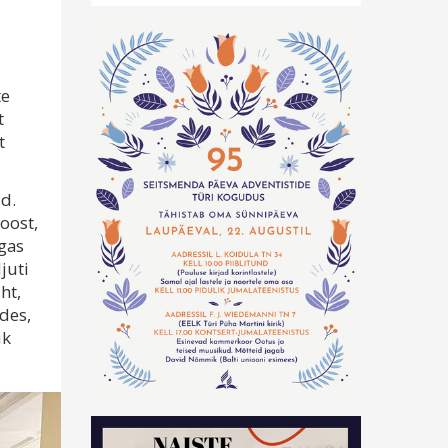
te
t
t
id.
oost,
lgas
juti
ht,
ides,
ik