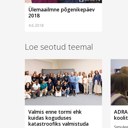
Ülemaailmne põgenikepäev
2018
4.6.2018
Loe seotud teemal
Valmis enne tormi ehk
ADRA 
kuidas koguduses
kooli
katastroofiks valmistuda
Simulee