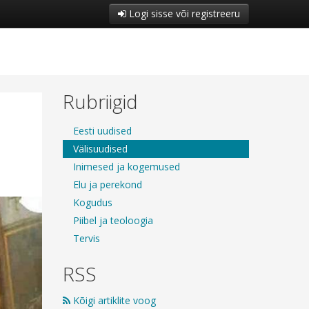
Logi sisse või registreeru
Rubriigid
l
Eesti uudised
Välisuudised
Inimesed ja kogemused
Elu ja perekond
Kogudus
Piibel ja teoloogia
Tervis
RSS
Kõigi artiklite voog