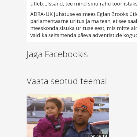
ütleb: „Issand, tee mind sinu rahu tööriistaks
ADRA-UK juhatuse esimees Eglan Brooks ütle
parlamentaarne üritus ja ma tean, et see sa
meeskonda sisuka ürituse eest, mis mitte ai
vaid ka seitsmenda päeva adventistide kogudu
Jaga Facebookis
Vaata seotud teemal
00:06:14