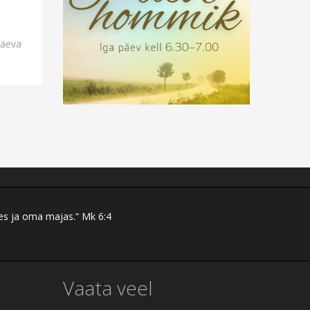
päeva
intsis.
dia)
res ja oma majas.“ Mk 6:4
Vaata veel