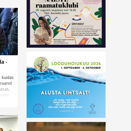
a -
, kuidas
raanid
aasas,
evate
nad