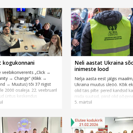
 kõik koguduse vastut...
st kogukonnani
Neli aastat Ukraina sõd
inimeste lood
ne veebikonverents „Click →
ity → Change” (Klikk →
Nelja aasta eest jälgis maailm
d → Muutus) tõi 37 riigist
Ukraina muutus üleöö. Kõik ek
le 2000 osaleja. 22. veebruaril
olid täis pilte: pered kandsid k
d üritus keskendus
mida suutsid, piirid olid põgen
il
5. märtsil
isjonile, ots...
inimestega ülekoormatud, lin
muutusid ...