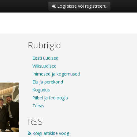
Logi sisse või registreeru
Rubriigid
Eesti uudised
Välisuudised
Inimesed ja kogemused
Elu ja perekond
Kogudus
Piibel ja teoloogia
Tervis
RSS
Kõigi artiklite voog