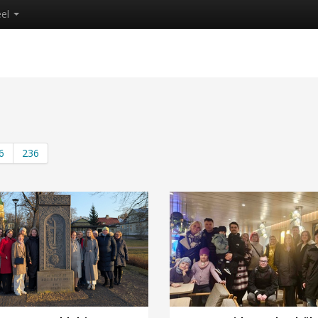
eel
6
236