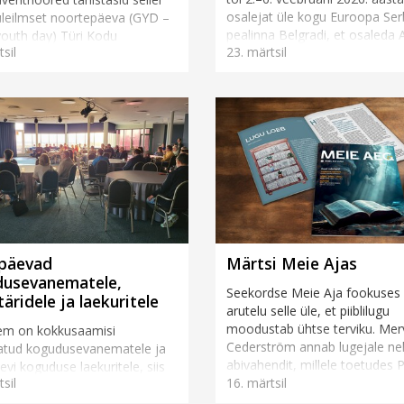
osalejat üle kogu Euroopa Ser
üleilmset noortepäeva (GYD –
pealinna Belgradi, et osaleda
youth day) Türi Kodu
sil
23. märtsil
hädaolukordade reageerimis
sega, et anda enda panus
koolitusel, mille ee...
ele adventnoorte liikumisele!
e noortepäeva...
päevad
Märtsi Meie Ajas
usevanematele,
Seekordse Meie Aja fookuses
äridele ja laekuritele
arutelu selle üle, et piiblilugu
moodustab ühtse terviku. Mer
rem on kokkusaamisi
Cederström annab lugejale nel
datud kogudusevanematele ja
abivahendit, millele toetudes Pi
vi koguduse laekuritele, siis
sil
16. märtsil
lugeda ning tõdeb: „Piibel ei ...
eskel, 14. ja 15. märtsil olid
 õppepäevale Pärnusse