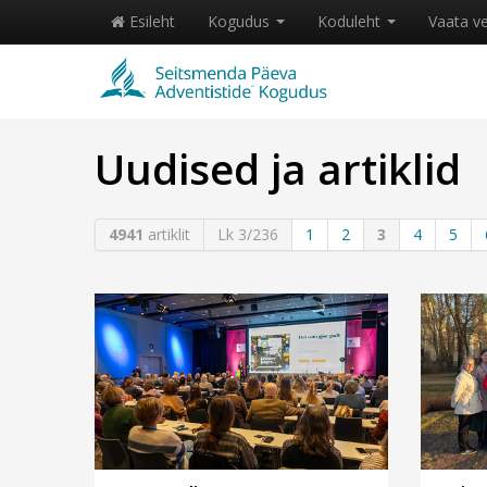
Esileht
Kogudus
Koduleht
Vaata v
Uudised ja artiklid
4941
artiklit
Lk 3/236
1
2
3
4
5