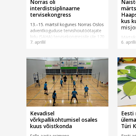
Norras oli
Naist
interdistsiplinaarne
märts
tervisekongress
Haaps
kus k
13.–15. märtsil kogunes Norras Oslos
misjo
adventkoguduse tervishoiutöötajate
liidu (SAHA) tervisekongressile üle 170
Märtsik
7. aprillil
6. aprilli
osaleja. Teemal „Tervis meie ajastul“
Kui ma 
toimunud üritus tõi kokku osalejaid ...
hommiku
rääkim
kes lõi
hetkega
Kevadisel
Eesti
võrkpallikohtumisel osales
ülema
kuus võistkonda
Türi 
Selle aasta esimene
Eesti a