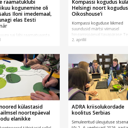
e raamatuklubi
Kompassi kogudus kül
ikuu kogunemine oli
Helsingi noort kogudus
alus Iloni imedemaal,
Oikoshouse'i
unagi elas Eesti
Kompassi koguduse liikmed
när
suundusid märtsi viimasel
hingamispäeval tavapärase Te
uuga sai läbi raamatuaasta.
l
2. aprillil
Keskuse saali asemel hoopis H
2025. aasta 1. jaanuari
laevale, et minna külla sealsel
l juhtusin tütre Mariega
sõsarkogudusele Oikoshouse’il
a teatud meediapersoonidest,
See...
d oma raamatuklubi, võttis
 maad veendumus, et...
 noored külastasid
ADRA kriisolukordade
ailmsel noortepäeval
koolitus Serbias
Kodu elanikke
Simuleeritud üleujutuse stsen
tõi 2.–6. veebruaril 2026. aasta
dventnoored tähistasid sellel