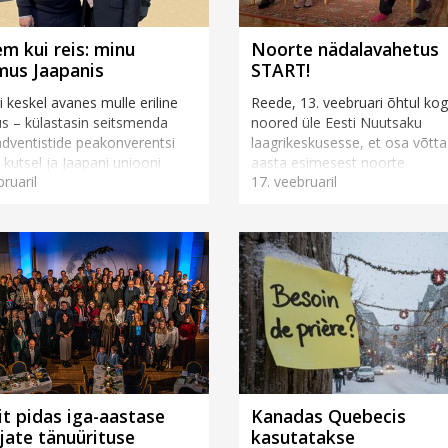
m kui reis: minu
Noorte nädalavahetus
us Jaapanis
START!
i keskel avanes mulle eriline
Reede, 13. veebruari õhtul ko
s – külastasin seitsmenda
noored üle Eesti Nuutsaku
dventistide peakonverentsi
laagrikeskusesse, et osa võtta
i kutsel ja Jaapani uniooni
aasta esimesest noorte
bruaril
17. veebruaril
dul Jaapanit. Veetsin selles
nädalavahetusest. Kolme päe
riigis üh...
jooksul lükati alanud aastale
üheskoos h...
iit pidas iga-aastase
Kanadas Quebecis
jate tänuürituse
kasutatakse