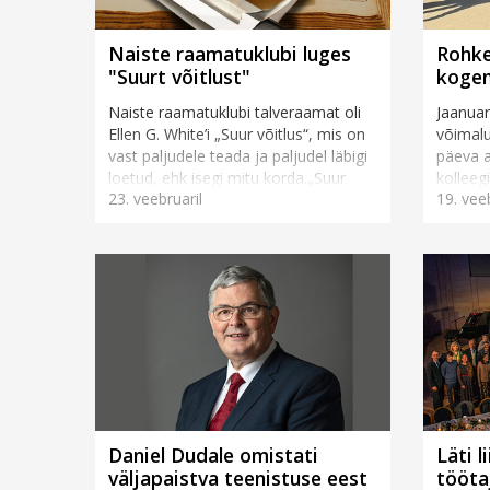
Naiste raamatuklubi luges
Rohke
"Suurt võitlust"
kogem
Naiste raamatuklubi talveraamat oli
Jaanuar
Ellen G. White’i „Suur võitlus“, mis on
võimalu
vast paljudele teada ja paljudel läbigi
päeva a
loetud, ehk isegi mitu korda.„Suur
kolleeg
23. veebruaril
19. vee
võitlus“ algab Jeruusalemma
heakskii
hävitam...
erilises 
Daniel Dudale omistati
Läti l
väljapaistva teenistuse eest
tööta