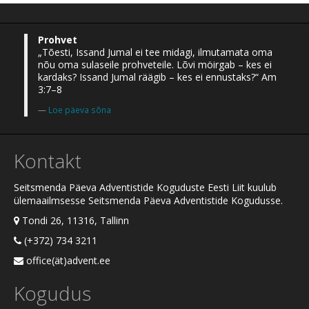
Prohvet
„Tõesti, Issand Jumal ei tee midagi, ilmutamata oma
nõu oma sulaseile prohveteile. Lõvi möirgab – kes ei
kardaks? Issand Jumal räägib – kes ei ennustaks?“ Am
3:7–8
Loe päeva sõna
Kontakt
Seitsmenda Päeva Adventistide Koguduste Eesti Liit kuulub
ülemaailmsesse Seitsmenda Päeva Adventistide Kogudusse.
Tondi 26, 11316, Tallinn
(+372) 734 3211
office(ät)advent.ee
Kogudus