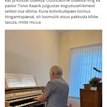
kas ja kuidas osaleda. Otsustasime osaleda ning ka
pastor Toivo Kaasik julgustas koguduseliikmeid
sellest osa võtma. Kuna kohvikutepäev toimus
hingamispäeval, oli loomulik otsus pakkuda kõike
tasuta, mitte müüa.