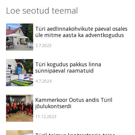
Loe seotud teemal
Türi aedlinnakohvikute päeval osales
üle mitme aasta ka adventkogudus
3.7.2025
Türi kogudus pakkus linna
sünnipäeval raamatuid
4.7.2024
Kammerkoor Ootus andis Türil
jõulukontserdi
11.12.2023