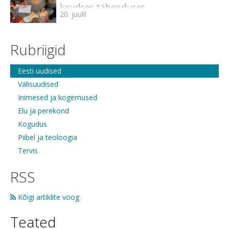
kaudses tähenduses
20. juulil
Rubriigid
Eesti uudised
Välisuudised
Inimesed ja kogemused
Elu ja perekond
Kogudus
Piibel ja teoloogia
Tervis
RSS
Kõigi artiklite voog
Teated