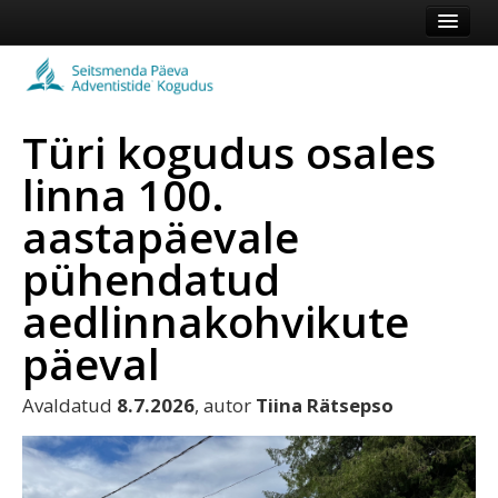
Esileht
Kogudus
Türi kogudus osales
Koduleht
linna 100.
Vaata veel
aastapäevale
Logi sisse või registreeru
pühendatud
aedlinnakohvikute
päeval
Avaldatud
8.7.2026
, autor
Tiina Rätsepso