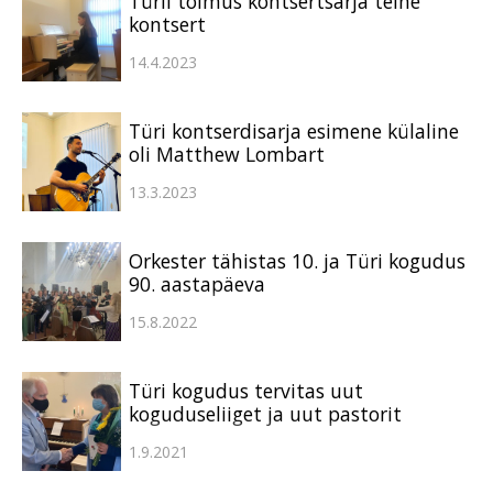
Türil toimus kontsertsarja teine
kontsert
14.4.2023
Türi kontserdisarja esimene külaline
oli Matthew Lombart
13.3.2023
Orkester tähistas 10. ja Türi kogudus
90. aastapäeva
15.8.2022
Türi kogudus tervitas uut
koguduseliiget ja uut pastorit
1.9.2021