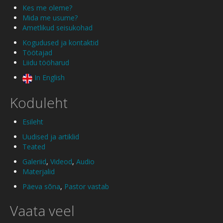
Kes me oleme?
Mida me usume?
Ametlikud seisukohad
Kogudused ja kontaktid
Töötajad
Liidu tööharud
In English
Koduleht
Esileht
Uudised ja artiklid
Teated
Galeriid
,
Videod
,
Audio
Materjalid
Päeva sõna
,
Pastor vastab
Vaata veel