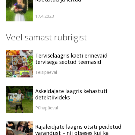
17.4.2023
Veel samast rubriigist
Terviselaagris kaeti erinevaid
tervisega seotud teemasid
Teisipäeval
Askeldajate laagris kehastuti
detektiivideks
Pühapäeval
Rajaleidjate laagris otsiti peidetud
varandust – nii otseses kui ka