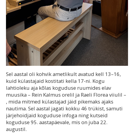
Sel aastal oli kohvik ametlikult avatud kell 13–16,
kuid külastajaid kostitati kella 17-ni. Kogu
lahtioleku aja kõlas koguduse ruumides elav
muusika – Rein Kalmus orelil ja Raeli Florea viiulil –
, mida mitmed külastajad jäid pikemaks ajaks
nautima. Sel aastal jagati kokku 46 trükist, samuti
järjehoidjaid koguduse infoga ning kutseid
koguduse 95. aastapäevale, mis on juba 22.
augustil.