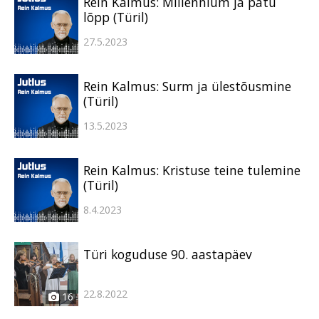
Rein Kalmus: Millennium ja patu
lõpp (Türil)
27.5.2023
Rein Kalmus: Surm ja ülestõusmine
(Türil)
13.5.2023
Rein Kalmus: Kristuse teine tulemine
(Türil)
8.4.2023
Türi koguduse 90. aastapäev
22.8.2022
16