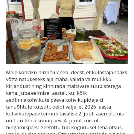
Meie kohviku nimi tuleneb ideest, et külastaja saaks
võtta natukeseks aja maha, valida vaimulikku
kirjandust ning kinnitada maitsvate suupistetega
keha. Juba eelmisel aastal, kui kõik
aedlinnakohvikute päeva kohvikupidajaid
tänuõhtule kutsuti, öeldi välja, et 2026. aasta
kohvikutepäev toimub tavalise 2. juuli asemel, mis
on Türi linna sünnipäev, 4. juulil, mis oli
hingamispäev. Seetõttu tuli kogudusel teha otsus,