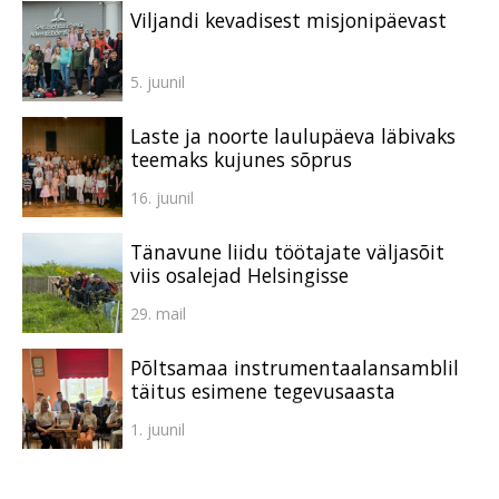
Viljandi kevadisest misjonipäevast
5. juunil
Laste ja noorte laulupäeva läbivaks
teemaks kujunes sõprus
16. juunil
Tänavune liidu töötajate väljasõit
viis osalejad Helsingisse
29. mail
Põltsamaa instrumentaalansamblil
täitus esimene tegevusaasta
1. juunil