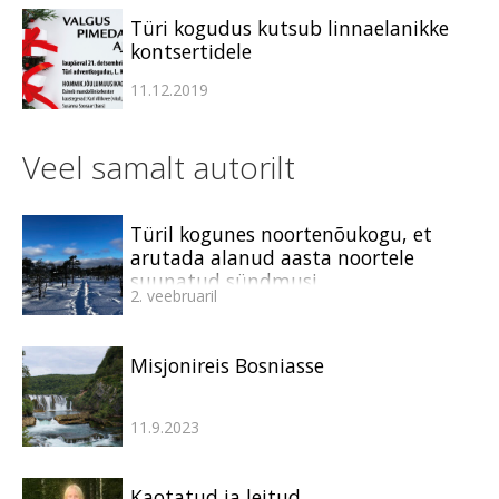
Türi kogudus kutsub linnaelanikke
kontsertidele
11.12.2019
Veel samalt autorilt
Türil kogunes noortenõukogu, et
arutada alanud aasta noortele
suunatud sündmusi
2. veebruaril
Misjonireis Bosniasse
11.9.2023
Kaotatud ja leitud