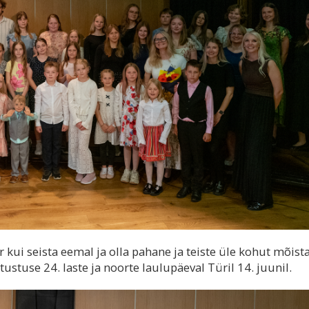
kui seista eemal ja olla pahane ja teiste üle kohut mõista
stuse 24. laste ja noorte laulupäeval Türil 14. juunil.