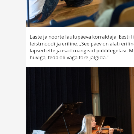
Laste ja noorte laulupäeva korraldaja, Eesti l
teistmoodi ja eriline. „See päev on alati eril
lapsed ette ja isad mängisid piiblitegelasi. 
huviga, teda oli väga tore jälgida.“