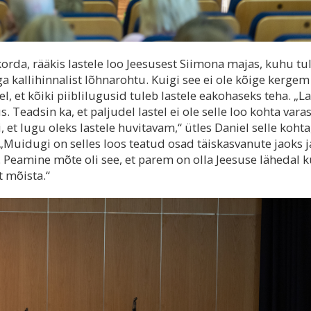
korda, rääkis lastele loo Jeesusest Siimona majas, kuhu tul
a kallihinnalist lõhnarohtu. Kuigi see ei ole kõige kergem
el, et kõiki piiblilugusid tuleb lastele eakohaseks teha. „La
s. Teadsin ka, et paljudel lastel ei ole selle loo kohta var
et lugu oleks lastele huvitavam,“ ütles Daniel selle kohta
 „Muidugi on selles loos teatud osad täiskasvanute jaoks j
 Peamine mõte oli see, et parem on olla Jeesuse lähedal k
t mõista.“