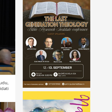
audu,
idati