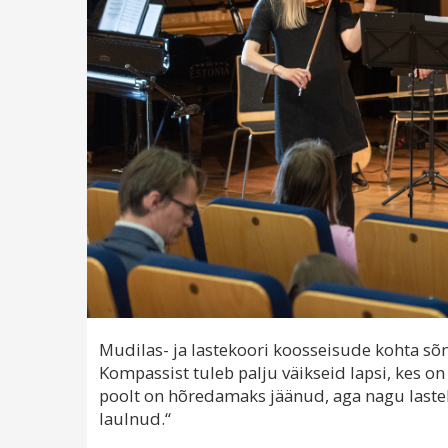
Mudilas- ja lastekoori koosseisude kohta sõna
Kompassist tuleb palju väikseid lapsi, kes o
poolt on hõredamaks jäänud, aga nagu lastek
laulnud.“