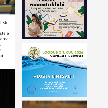
i ka
stele
asemat
,
a
ui