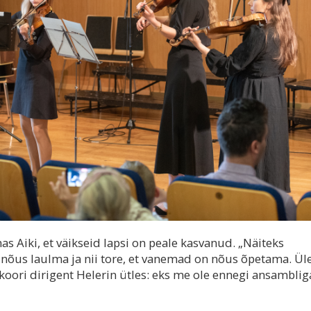
s Aiki, et väikseid lapsi on peale kasvanud. „Näiteks
n nõus laulma ja nii tore, et vanemad on nõus õpetama. Üle
oori dirigent Helerin ütles: eks me ole ennegi ansamblig