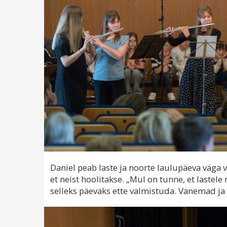
Daniel peab laste ja noorte laulupäeva väga 
et neist hoolitakse. „Mul on tunne, et lastele
selleks päevaks ette valmistuda. Vanemad ja