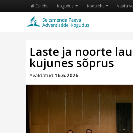
Esileht
Kogudus
Koduleht
Vaata v
Laste ja noorte la
kujunes sõprus
Avaldatud
16.6.2026