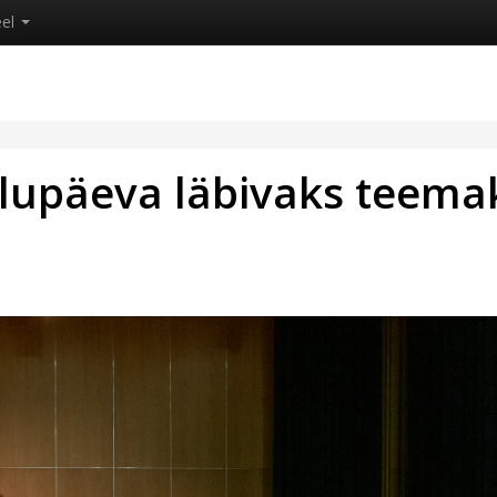
eel
ulupäeva läbivaks teema