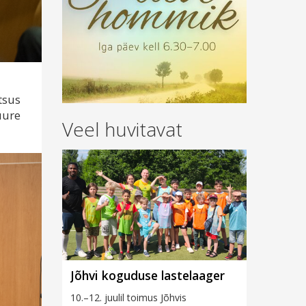
tsus
uure
Veel huvitavat
Jõhvi koguduse lastelaager
10.–12. juulil toimus Jõhvis