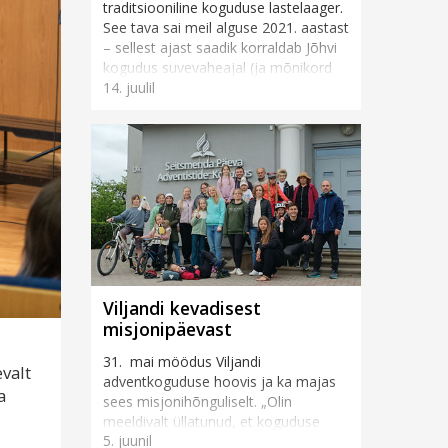
traditsiooniline koguduse lastelaager.
See tava sai meil alguse 2021. aastast
– sellest ajast saadik korraldab Jõhvi
kogudus suvevaheajal (ja mõnikord
14. juulil
ka muul vahea...
Viljandi kevadisest
misjonipäevast
31. mai möödus Viljandi
valt
adventkoguduse hoovis ja ka majas
a
sees misjonihõnguliselt. „Olin
meeldivalt üllatunud, et koguduse
5. juunil
rahvas ja ka inimesed tänavalt tõid