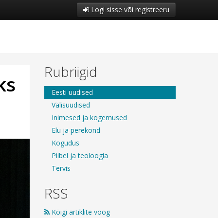
Logi sisse või registreeru
Rubriigid
ks
Eesti uudised
Välisuudised
Inimesed ja kogemused
Elu ja perekond
Kogudus
Piibel ja teoloogia
Tervis
RSS
Kõigi artiklite voog