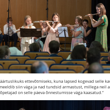
väärtuslikuks ettevõtmiseks, kuna lapsed kogevad selle k
 meeldib siin väga ja nad tundsid armastust, millega neil a
 õpetajad on selle päeva õnnestumisse väga kaasatud.“