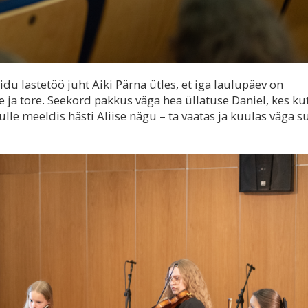
iidu lastetöö juht Aiki Pärna ütles, et iga laulupäev on
ine ja tore. Seekord pakkus väga hea üllatuse Daniel, kes ku
Mulle meeldis hästi Aliise nägu – ta vaatas ja kuulas väga s