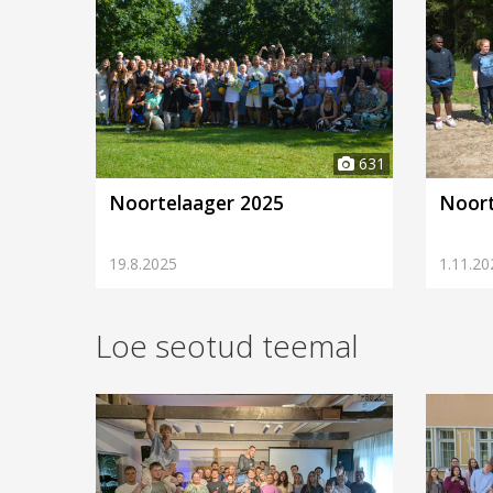
631
Noortelaager 2025
Noort
19.8.2025
1.11.20
Loe seotud teemal