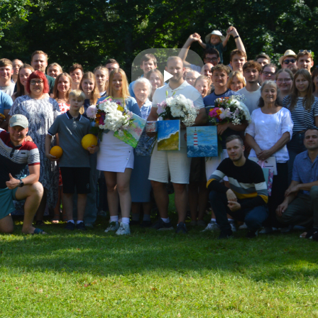
Esita
video