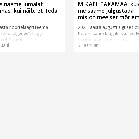
s näeme Jumalat
MIKAEL TAKAMAA: kui
mas, kui näib, et Teda
me saame julgustada
misjonimeelset mõtlem
asta noortelaagri teema
2025. aasta augusti alguses ol
stlite jälgedes“, laagri
Rõõmusaare laagrikeskuses Ees
a oli Soome uniooni
noortelaager, kus jutlustas
uaril
5. jaanuaril
juht Mikael Takamaa. Mulle
Soome uniooni noortejuht Mik
väga Piibli fra...
Takamaa. Laagri teema oli „Ap