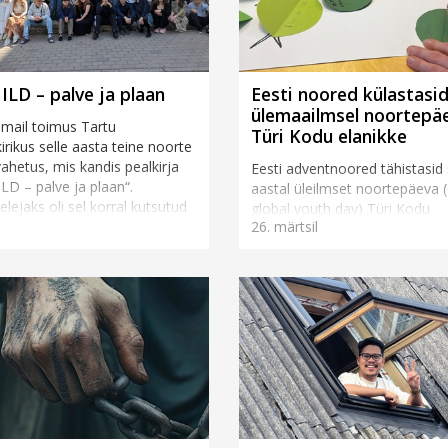
ILD – palve ja plaan
Eesti noored külastasi
ülemaailmsel noortepä
 mail toimus Tartu
Türi Kodu elanikke
irikus selle aasta teine noorte
ahetus, mis kandis pealkirja
Eesti adventnoored tähistasid s
LD – palve ja plaan“.
aastal üleilmset noortepäeva 
lejaks oli sel korral kutsutud
global youth day) Türi Kodu
l
26. märtsil
Takamaa, kes on...
külastusega, et anda enda pa
üleilmsele adventnoorte liikum
Üleilmse noortepäeva...