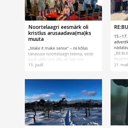
Noortelaagri eesmärk oli
RE:BU
kristlus arusaadava(ma)ks
15.–17.
muuta
adventk
nädalav
„Make it make sense“ – nii kõlas
„RE:BUI
tänavuse noortelaagri teema, eesti
Peakõne
keeli võiks see olla nii: tee see
15. juulil
21. mai
Mikael 
loogiliseks, muuda see
tähenduslikuks. Laagri peakõneleja
Daniel Mederi sõnul: selle l...