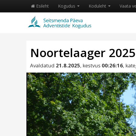
Esileht
Kogudus
Koduleht
Vaata v
Noortelaager 2025
Avaldatud
21.8.2025
, kestvus
00:26:16
, kat