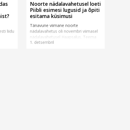
das
Noorte nädalavahetusel loeti
Piibli esimesi lugusid ja õpiti
ist?
esitama küsimusi
i
Tänavune viimane noorte
ti liidu
nädalavahetus oli novembri viimasel
nädalavahetusel Haapsalus. Teema
1. detsembril
ael
oli küsimus „Mis siis, kui Lutsifer ei
o...
valetanudki?“ ning noorte juhendaja ...