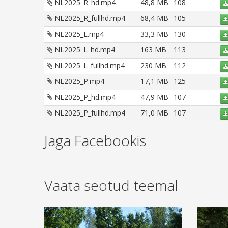
NL2025_R_hd.mp4
48,8 MB
108
NL2025_R_fullhd.mp4
68,4 MB
105
NL2025_L.mp4
33,3 MB
130
NL2025_L_hd.mp4
163 MB
113
NL2025_L_fullhd.mp4
230 MB
112
NL2025_P.mp4
17,1 MB
125
NL2025_P_hd.mp4
47,9 MB
107
NL2025_P_fullhd.mp4
71,0 MB
107
Jaga Facebookis
Vaata seotud teemal