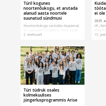
Türil kogunes
Kuida
noortenõukogu, et arutada
tööta
alanud aasta noortele
ei ole
suunatud sündmusi
2025. a
oli „Apo
Noortenõukogu sai kokku laupäeval,
kõnelej
31. jaanuaril Türi kirikus. Enne ajude
2. veebruaril
15. jaan
noorte
ragistamist mindi ühisele
meeldib 
jalutuskäigule kaunile Väätsa raba
matkarajale. Taevas pai...
Türi tüdruk osales
kolmekuulises
jüngerlusprogrammis Arise