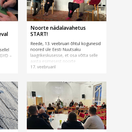
d
Noorte nädalavahetus
eval
START!
Reede, 13. veebruari õhtul kogunesid
noored üle Eesti Nuutsaku
ellel
laagrikeskusesse, et osa võtta selle
(GYD –
aasta esimesest noorte
17. veebruaril
nädalavahetusest. Kolme päeva
nus
jooksul lükati alanud aastale
isele!
üheskoos h...