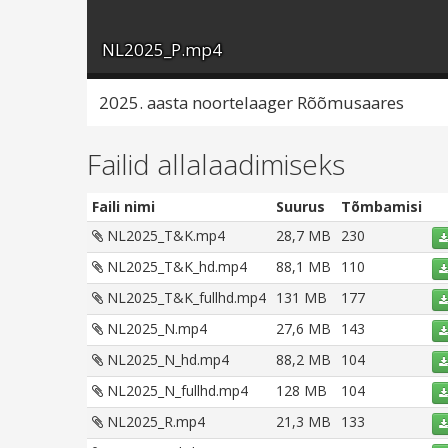
NL2025_P.mp4
2025. aasta noortelaager Rõõmusaares
Failid allalaadimiseks
Faili nimi
Suurus
Tõmbamisi
NL2025_T&K.mp4
28,7 MB
230
NL2025_T&K_hd.mp4
88,1 MB
110
NL2025_T&K_fullhd.mp4
131 MB
177
NL2025_N.mp4
27,6 MB
143
NL2025_N_hd.mp4
88,2 MB
104
NL2025_N_fullhd.mp4
128 MB
104
NL2025_R.mp4
21,3 MB
133