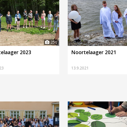
250
elaager 2023
Noortelaager 2021
23
13.9.2021