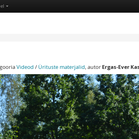
eel
egooria
Videod
/
Ürituste materjalid
, autor
Ergas-Ever Ka