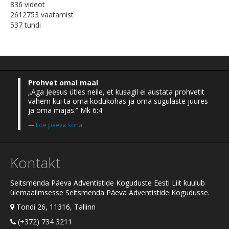
836 videot
2612753 vaatamist
537 tundi
Prohvet omal maal
„Aga Jeesus ütles neile, et kusagil ei austata prohvetit
vähem kui ta oma kodukohas ja oma sugulaste juures
ja oma majas.“ Mk 6:4
Loe päeva sõna
Kontakt
Seitsmenda Päeva Adventistide Koguduste Eesti Liit kuulub
ülemaailmsesse Seitsmenda Päeva Adventistide Kogudusse.
Tondi 26, 11316, Tallinn
(+372) 734 3211