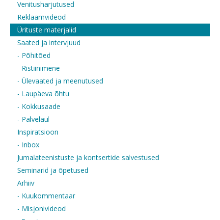
Venitusharjutused
Reklaamvideod
Ürituste materjalid
Saated ja intervjuud
- Põhitõed
- Ristiinimene
- Ülevaated ja meenutused
- Laupäeva õhtu
- Kokkusaade
- Palvelaul
Inspiratsioon
- Inbox
Jumalateenistuste ja kontsertide salvestused
Seminarid ja õpetused
Arhiiv
- Kuukommentaar
- Misjonivideod