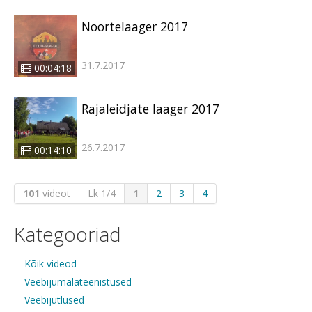
Noortelaager 2017
31.7.2017
00:04:18
Rajaleidjate laager 2017
26.7.2017
00:14:10
101
videot
Lk 1/4
1
2
3
4
Kategooriad
Kõik videod
Veebijumalateenistused
Veebijutlused