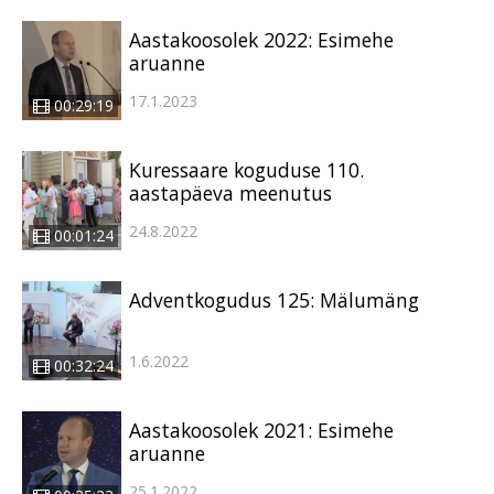
Aastakoosolek 2022: Esimehe
aruanne
17.1.2023
00:29:19
Kuressaare koguduse 110.
aastapäeva meenutus
24.8.2022
00:01:24
Adventkogudus 125: Mälumäng
1.6.2022
00:32:24
Aastakoosolek 2021: Esimehe
aruanne
25.1.2022