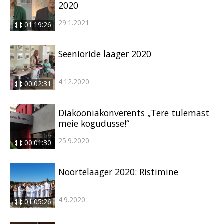
2020
29.1.2021
01:19:26
Seenioride laager 2020
4.12.2020
00:02:31
Diakooniakonverents „Tere tulemast
meie kogudusse!“
25.9.2020
00:01:30
Noortelaager 2020: Ristimine
4.9.2020
01:05:26