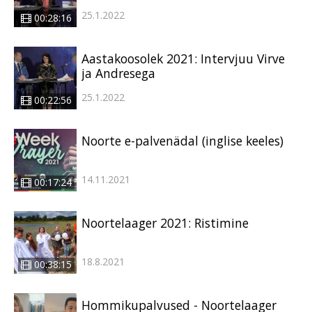
25.1.2022
00:28:16
Aastakoosolek 2021: Intervjuu Virve
ja Andresega
25.1.2022
00:22:56
Noorte e-palvenädal (inglise keeles)
14.11.2021
00:17:24
Noortelaager 2021: Ristimine
18.8.2021
00:38:15
Hommikupalvused - Noortelaager