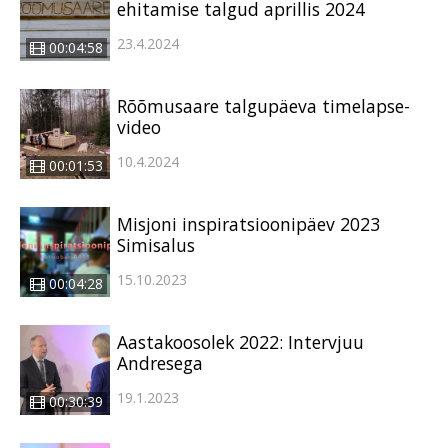
ehitamise talgud aprillis 2024
23.4.2024
00:04:58
Rõõmusaare talgupäeva timelapse-
video
10.4.2024
00:01:53
Misjoni inspiratsioonipäev 2023
Simisalus
15.10.2023
00:04:28
Aastakoosolek 2022: Intervjuu
Andresega
19.1.2023
00:30:39