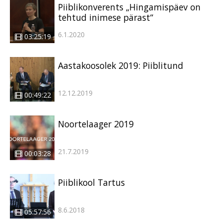
Piiblikonverents „Hingamispäev on
tehtud inimese pärast“
6.1.2020
03:25:19
Aastakoosolek 2019: Piiblitund
12.12.2019
00:49:22
Noortelaager 2019
21.7.2019
00:03:28
Piiblikool Tartus
8.6.2018
05:57:56