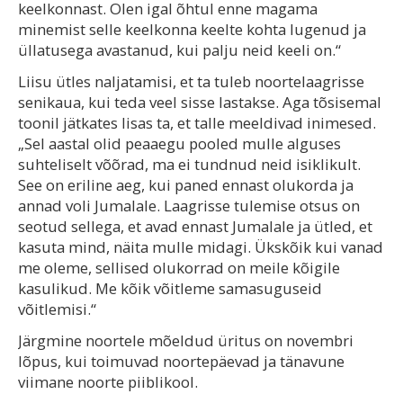
keelkonnast. Olen igal õhtul enne magama
minemist selle keelkonna keelte kohta lugenud ja
üllatusega avastanud, kui palju neid keeli on.“
Liisu ütles naljatamisi, et ta tuleb noortelaagrisse
senikaua, kui teda veel sisse lastakse. Aga tõsisemal
toonil jätkates lisas ta, et talle meeldivad inimesed.
„Sel aastal olid peaaegu pooled mulle alguses
suhteliselt võõrad, ma ei tundnud neid isiklikult.
See on eriline aeg, kui paned ennast olukorda ja
annad voli Jumalale. Laagrisse tulemise otsus on
seotud sellega, et avad ennast Jumalale ja ütled, et
kasuta mind, näita mulle midagi. Ükskõik kui vanad
me oleme, sellised olukorrad on meile kõigile
kasulikud. Me kõik võitleme samasuguseid
võitlemisi.“
Järgmine noortele mõeldud üritus on novembri
lõpus, kui toimuvad noortepäevad ja tänavune
viimane noorte piiblikool.