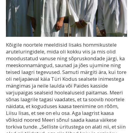
Kõigile noortele meeldisid lisaks hommikustele
aruteluringidele, mida oli kokku viis ja mis olid
moodustatud vanuse ning sõpruskondade järgi, ka
meeskonnamängud, saunad ja jões ujumine ning
teised laagri tegevused. Samuti märgiti ära, kui tore
oli neljapäeval käia Türi Kodus sealsete inimestega
mängimas ja neile laulda või Paides kasside
varjupaigas sealseid hoolealuseid paitamas. Meeri
sõnas laagrile tagasi vaadates, et ta soovib noortele
näidata, et koguduses kaasa teenimine on rõõm,
Liisu lisas, et see on elu osa. Aga laagrist kaasa
võiksid noored Meeri sõnul saada kaasa väikese
torkiva tunde. „Selliste üritustega on alati nii, et siin