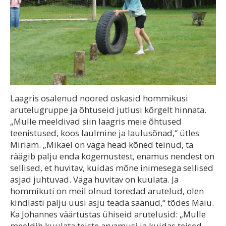
Laagris osalenud noored oskasid hommikusi
arutelugruppe ja õhtuseid jutlusi kõrgelt hinnata.
„Mulle meeldivad siin laagris meie õhtused
teenistused, koos laulmine ja laulusõnad,“ ütles
Miriam. „Mikael on väga head kõned teinud, ta
räägib palju enda kogemustest, enamus nendest on
sellised, et huvitav, kuidas mõne inimesega sellised
asjad juhtuvad. Väga huvitav on kuulata. Ja
hommikuti on meil olnud toredad arutelud, olen
kindlasti palju uusi asju teada saanud,“ tõdes Maiu.
Ka Johannes väärtustas ühiseid arutelusid: „Mulle
meeldib kuulata teiste arvamusi ja kuidas teised