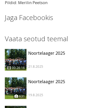
Pildid: Merilin Peetson
Jaga Facebookis
Vaata seotud teemal
Noortelaager 2025
21.8.2025
00:26:16
Noortelaager 2025
19.8.2025
631