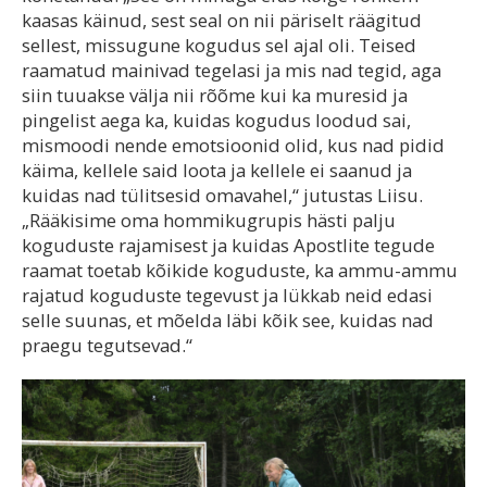
kaasas käinud, sest seal on nii päriselt räägitud
sellest, missugune kogudus sel ajal oli. Teised
raamatud mainivad tegelasi ja mis nad tegid, aga
siin tuuakse välja nii rõõme kui ka muresid ja
pingelist aega ka, kuidas kogudus loodud sai,
mismoodi nende emotsioonid olid, kus nad pidid
käima, kellele said loota ja kellele ei saanud ja
kuidas nad tülitsesid omavahel,“ jutustas Liisu.
„Rääkisime oma hommikugrupis hästi palju
koguduste rajamisest ja kuidas Apostlite tegude
raamat toetab kõikide koguduste, ka ammu-ammu
rajatud koguduste tegevust ja lükkab neid edasi
selle suunas, et mõelda läbi kõik see, kuidas nad
praegu tegutsevad.“