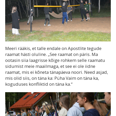
Meeri rääkis, et talle endale on Apostlite tegude
raamat hästi oluline. „See raamat on päris. Ma
ootasin siia laagrisse kõige rohkem selle raamatu
sidumist meie maailmaga, et see ei ole iidne
raamat, mis ei kõneta tänapäeva noori. Need asjad,
mis olid siis, on täna ka: Püha Vaim on täna ka,
koguduses konfliktid on täna ka.“