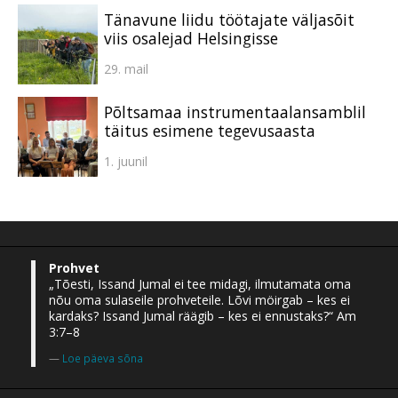
Tänavune liidu töötajate väljasõit
viis osalejad Helsingisse
29. mail
Põltsamaa instrumentaalansamblil
täitus esimene tegevusaasta
1. juunil
Prohvet
„Tõesti, Issand Jumal ei tee midagi, ilmutamata oma
nõu oma sulaseile prohveteile. Lõvi möirgab – kes ei
kardaks? Issand Jumal räägib – kes ei ennustaks?“ Am
3:7–8
Loe päeva sõna