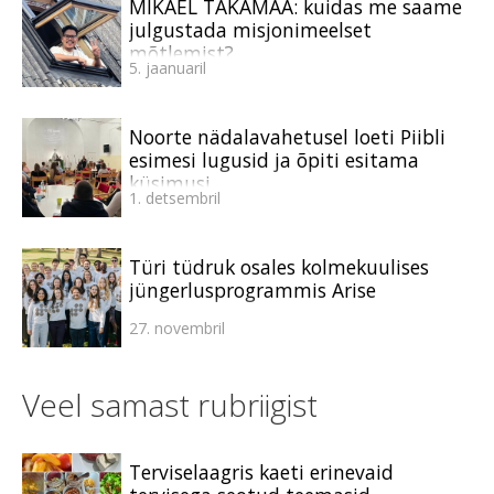
MIKAEL TAKAMAA: kuidas me saame
julgustada misjonimeelset
mõtlemist?
5. jaanuaril
Noorte nädalavahetusel loeti Piibli
esimesi lugusid ja õpiti esitama
küsimusi
1. detsembril
Türi tüdruk osales kolmekuulises
jüngerlusprogrammis Arise
27. novembril
Veel samast rubriigist
Terviselaagris kaeti erinevaid