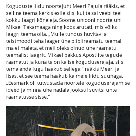
Koguduste liidu noortejuht Meeri Pajula rääkis, et
selline teema kerkis esile siis, kui ta sai veebi teel
kokku laagri kõneleja, Soome uniooni noortejuhi
Mikael Takamaaga ning koos arutati, mis võiks
laagri teema olla. „Mulle tundus huvitav ja
teistmoodi teha laager ühe piibliraamatu teemal,
ma ei mäleta, et meil oleks olnud ühe raamatu
teemalist laagrit. Mikael pakkus Apostlite tegude
raamatut ja kuna ta on ka ise koguduserajaja, siis
tema enda lugu haakub sellega,“ rääkis Meeri ja
lisas, et see teema haakub ka meie liidu suunaga.
„Eesmärk oli tutvustada noortele koguduserajamise
ideed ja minna ühe nädala jooksul süvitsi ühte
raamatusse sisse.“