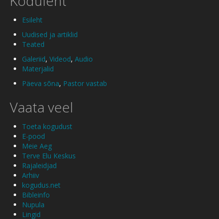
Koduleht
Esileht
Uudised ja artiklid
Teated
Galeriid
,
Videod
,
Audio
Materjalid
Päeva sõna
,
Pastor vastab
Vaata veel
Toeta kogudust
E-pood
Meie Aeg
Terve Elu Keskus
Rajaleidjad
Arhiiv
kogudus.net
Bibleinfo
Nupula
Lingid