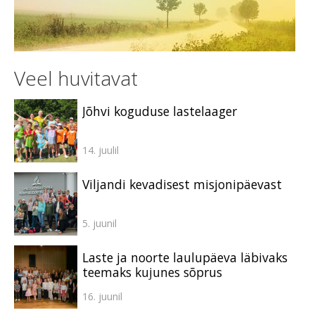
Veel huvitavat
Jõhvi koguduse lastelaager
14. juulil
Viljandi kevadisest misjonipäevast
5. juunil
Laste ja noorte laulupäeva läbivaks
teemaks kujunes sõprus
16. juunil