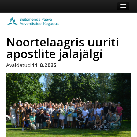
Esileht
Kogudus
Noortelaagris uuriti
Koduleht
apostlite jalajälgi
Vaata veel
Avaldatud
11.8.2025
Logi sisse või registreeru