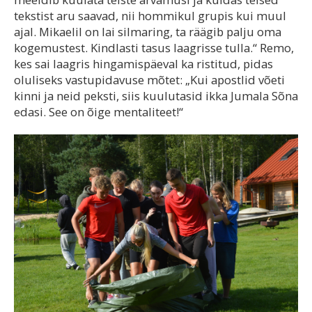
tekstist aru saavad, nii hommikul grupis kui muul
ajal. Mikaelil on lai silmaring, ta räägib palju oma
kogemustest. Kindlasti tasus laagrisse tulla.“ Remo,
kes sai laagris hingamispäeval ka ristitud, pidas
oluliseks vastupidavuse mõtet: „Kui apostlid võeti
kinni ja neid peksti, siis kuulutasid ikka Jumala Sõna
edasi. See on õige mentaliteet!“