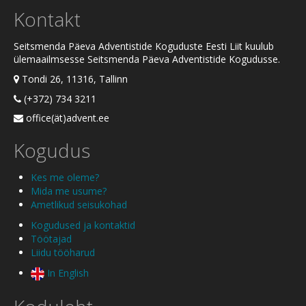
Kontakt
Seitsmenda Päeva Adventistide Koguduste Eesti Liit kuulub
ülemaailmsesse Seitsmenda Päeva Adventistide Kogudusse.
Tondi 26, 11316, Tallinn
(+372) 734 3211
office(ät)advent.ee
Kogudus
Kes me oleme?
Mida me usume?
Ametlikud seisukohad
Kogudused ja kontaktid
Töötajad
Liidu tööharud
In English