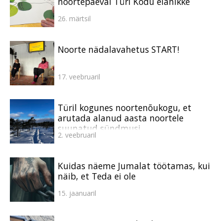
noortepäeval Türi Kodu elanikke
26. märtsil
Noorte nädalavahetus START!
17. veebruaril
Türil kogunes noortenõukogu, et
arutada alanud aasta noortele
suunatud sündmusi
2. veebruaril
Kuidas näeme Jumalat töötamas, kui
näib, et Teda ei ole
15. jaanuaril