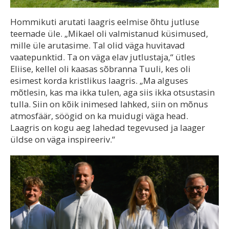
Hommikuti arutati laagris eelmise õhtu jutluse
teemade üle. „Mikael oli valmistanud küsimused,
mille üle arutasime. Tal olid väga huvitavad
vaatepunktid. Ta on väga elav jutlustaja,“ ütles
Eliise, kellel oli kaasas sõbranna Tuuli, kes oli
esimest korda kristlikus laagris. „Ma alguses
mõtlesin, kas ma ikka tulen, aga siis ikka otsustasin
tulla. Siin on kõik inimesed lahked, siin on mõnus
atmosfäär, söögid on ka muidugi väga head.
Laagris on kogu aeg lahedad tegevused ja laager
üldse on väga inspireeriv.“