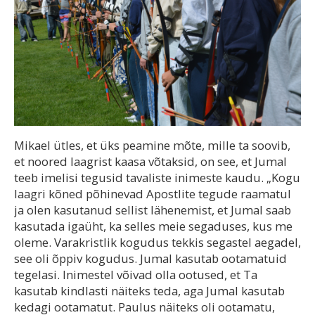
Mikael ütles, et üks peamine mõte, mille ta soovib,
et noored laagrist kaasa võtaksid, on see, et Jumal
teeb imelisi tegusid tavaliste inimeste kaudu. „Kogu
laagri kõned põhinevad Apostlite tegude raamatul
ja olen kasutanud sellist lähenemist, et Jumal saab
kasutada igaüht, ka selles meie segaduses, kus me
oleme. Varakristlik kogudus tekkis segastel aegadel,
see oli õppiv kogudus. Jumal kasutab ootamatuid
tegelasi. Inimestel võivad olla ootused, et Ta
kasutab kindlasti näiteks teda, aga Jumal kasutab
kedagi ootamatut. Paulus näiteks oli ootamatu,