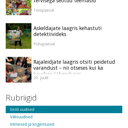
tervisega seotud teemasid
Teisipäeval
Askeldajate laagris kehastuti
detektiivideks
Pühapäeval
Rajaleidjate laagris otsiti peidetud
varandust – nii otseses kui ka
kaudses tähenduses
20. juulil
Rubriigid
Eesti uudised
Välisuudised
Inimesed ja kogemused