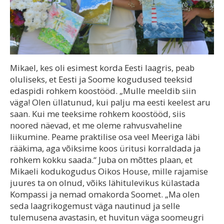
Mikael, kes oli esimest korda Eesti laagris, peab
oluliseks, et Eesti ja Soome kogudused teeksid
edaspidi rohkem koostööd. „Mulle meeldib siin
väga! Olen üllatunud, kui palju ma eesti keelest aru
saan. Kui me teeksime rohkem koostööd, siis
noored näevad, et me oleme rahvusvaheline
liikumine. Peame praktilise osa veel Meeriga läbi
rääkima, aga võiksime koos üritusi korraldada ja
rohkem kokku saada.“ Juba on mõttes plaan, et
Mikaeli kodukogudus Oikos House, mille rajamise
juures ta on olnud, võiks lähitulevikus külastada
Kompassi ja nemad omakorda Soomet. „Ma olen
seda laagrikogemust väga nautinud ja selle
tulemusena avastasin, et huvitun väga soomeugri