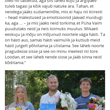
oled nii täidetud, aga siis lähed koju ja argipäev
tuleb tagasi ja kõik vajub natuke ära. Tahan, et
nendega jääks südamemõte, mis ei haju nii kiiresti
– head mälestused ja emotsioonid jäävad muidugi
ka, aga … – ja mis jääks neid torkima; et Püha Vaim
puudutaks neid ja neis toimuks muutus. Mikaeli
eeskuju ja mõju on mõjunud noortele väga hästi. Ta
on hästi aus, samas hästi vaimulik ja kutsub meid
hästi julgelt põlvitama ja ülistama. See läheb noorte
pragudesse sisse ja see on minu meelest nii tore.
Loodan, et see läheb nende sisse ja jääb sinna neid
kõditama.“