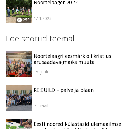
Noortelaager 2023
1.11.2023
250
Loe seotud teemal
Noortelaagri eesmärk oli kristlus
arusaadava(ma)ks muuta
15. juulil
RE:BUILD – palve ja plaan
21. mail
Eesti noored külastasid ülemaailmsel