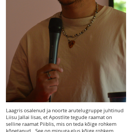
Laagris osalenud ja noorte arutelugruppe juhtinud
Liisu Jallai lisas, et Apostlite tegude raamat on
selline raamat Piiblis, mis on teda kõige rohkem
kõnetanud. „See on minuga elus kõige rohkem