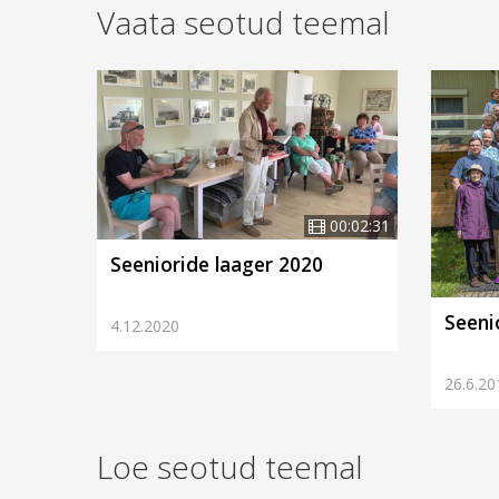
Vaata seotud teemal
00:02:31
Seenioride laager 2020
Seeni
4.12.2020
26.6.20
Loe seotud teemal