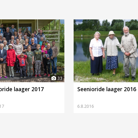
33
oride laager 2017
Seenioride laager 2016
17
6.8.2016