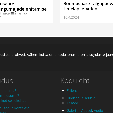
Rõõmusaare talgupäev
usaare
timelapse-video
ngumajade ehitamise
 aprillis 2024
10.4.2024
24
ei austata prohvetit vähem kui ta oma kodukohas ja oma sugulaste juu
udus
Koduleht
me oleme?
Esileht
 me usume?
Uudised ja artiklid
ikud seisukohad
Teated
used ja kontaktid
Galeriid
,
Videod
,
Audio