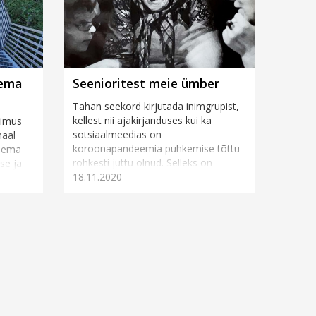
eema
Seenioritest meie ümber
Tahan seekord kirjutada inimgrupist,
kellest nii ajakirjanduses kui ka
oimus
sotsiaalmeedias on
maal
koroonapandeemia puhkemise tõttu
teema
rohkesti juttu olnud. Selleks on
se ja
18.11.2020
seeniorid, eakad inimesed,
ise
vanurid.&n...