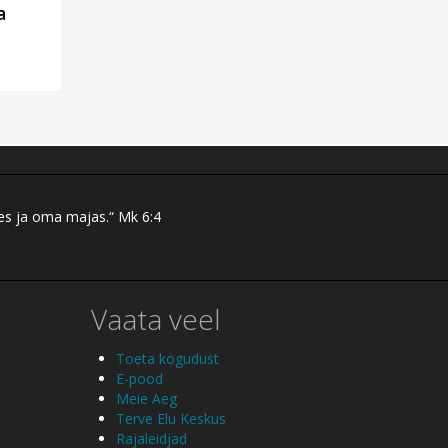
a
res ja oma majas.“ Mk 6:4
Vaata veel
Toeta kogudust
E-pood
Meie Aeg
Terve Elu Keskus
Rajaleidjad