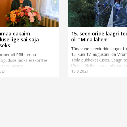
amaa eakaim
15. seenioride laagri t
useliige sai saja-
oli "Mina lähen!"
seks
Tänavune seenioride laager t
15. kuni 17. augustini Ida-Viru
oober oli Põltsamaa
Toila puhkekeskuses. Laagri 
koguduse jaoks erakordne
tõukus üleilmse adventkogudu
est 90 aastat
021
18.8.2021
koguduste Eesti liidu strateegil
kogudusse kuulunud Olvi Pukk
plaani ju...
-aastaseks. Ühtlasi on Olvi
aegu ka Eesti adventkogudus...