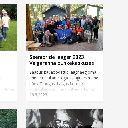
Seenioride laager 2023
Valgeranna puhkekeskuses
Saabus kauaoodatud laagriaeg oma
da
erinevate üllatustega. Laagri esimene
päev 7. augustil algas korraliku
i „Kutse
kuumalainega, mida küll ei jätkunud
18.8.2023
ldasid
kauaks. Mõned kärmemad laagr...