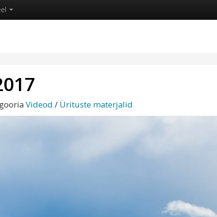
eel
2017
egooria
Videod
/
Ürituste materjalid