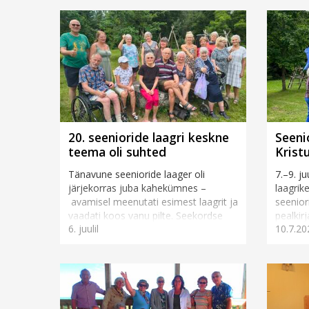
20. seenioride laagri keskne
Seeni
teema oli suhted
Krist
Tänavune seenioride laager oli
7.–9. j
järjekorras juba kahekümnes –
laagri
avamisel meenutati esimest laagrit ja
seenior
vaadati koos vanu pilte. Seekordse
pealkirj
6. juulil
10.7.20
laagri teema lähtus
korralda
põlvkondadevahelist...