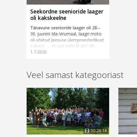
Seekordne seenioride laager
oli kakskeelne
Tänavune seenioride laager oli 28.–
30. juunini Ida-Virumaal, laagri moto
oli võetud Jeesuse ülempreesterlikust
palvest: „…et nad oleksid üks“ (Jh
1.7.2020
17:22)....
Veel samast kategooriast
00:26:16