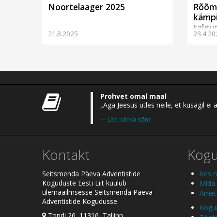
Noortelaager 2025
Rõõm
kämpi
talgud
21.8.2025
23.4.20
Prohvet omal maal
„Aga Jeesus ütles neile, et kusagil 
Loe päeva sõna
Kontakt
Kog
Seitsmenda Päeva Adventistide
Kes 
Koguduste Eesti Liit kuulub
Mida
ülemaailmsesse Seitsmenda Päeva
Ametl
Adventistide Kogudusse.
Kogud
Tondi 26, 11316, Tallinn