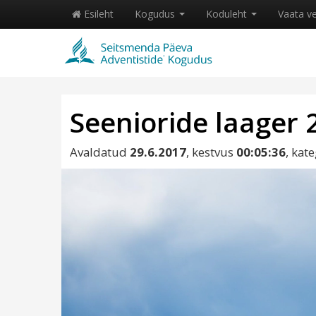
Esileht
Kogudus
Koduleht
Vaata v
Seenioride laager 
Avaldatud
29.6.2017
, kestvus
00:05:36
, kat