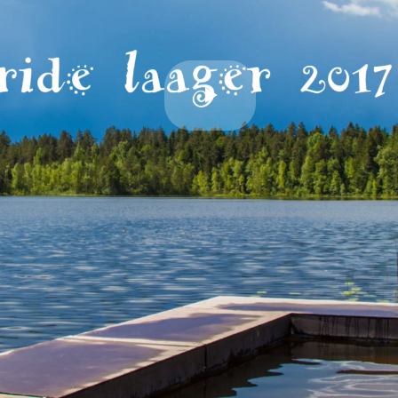
Esita
video