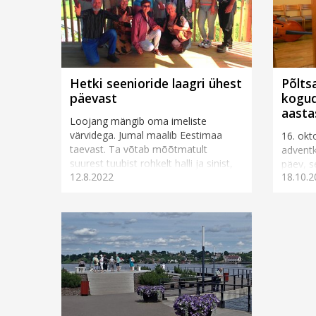
Hetki seenioride laagri ühest
Põlts
päevast
kogud
aasta
Loojang mängib oma imeliste
värvidega. Jumal maalib Eestimaa
16. okt
taevast. Ta võtab mõõtmatult
advent
suurest tuubist rohkelt halli ja sinist,
päev, s
12.8.2022
18.10.2
sulatades need värvid kobrutavate...
advent
sai 100
Pukk pr