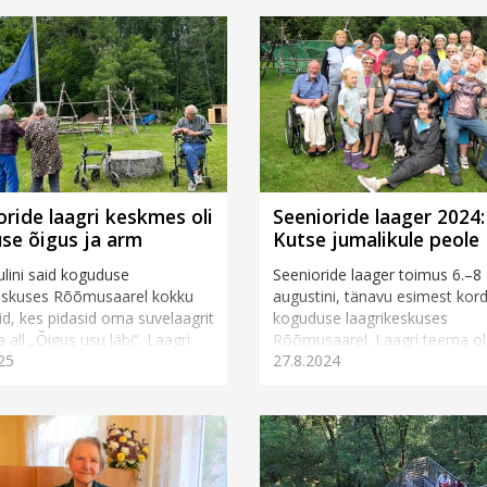
oride laagri keskmes oli
Seenioride laager 2024:
use õigus ja arm
Kutse jumalikule peole
uulini said koguduse
Seenioride laager toimus 6.–8
keskuses Rõõmusaarel kokku
augustini, tänavu esimest kor
id, kes pidasid oma suvelaagrit
koguduse laagrikeskuses
a all „Õigus usu läbi“. Laagri
Rõõmusaarel. Laagri teema ol
25
27.8.2024
ja ü...
jumalikule peole“. Laagri korra
se...