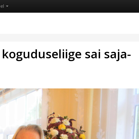
eel
oguduseliige sai saja-