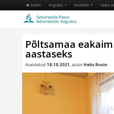
Esileht
Kogudus
Koduleht
Vaata v
Põltsamaa eakaim k
aastaseks
Avaldatud
18.10.2021
, autor
Helis Rosin