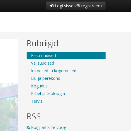
Logi sisse või registreeru
Rubriigid
Eesti uudised
Välisuudised
Inimesed ja kogemused
Elu ja perekond
Kogudus
Piibel ja teoloogia
Tervis
RSS
Kõigi artiklite voog