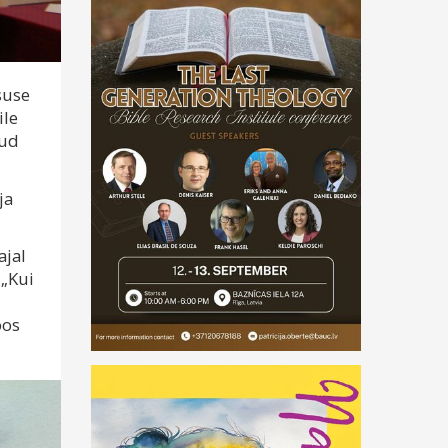
suse
ile
dud
ja
ajal
 „Kui
oos