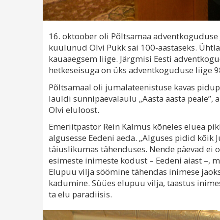
16. oktoober oli Põltsamaa adventkoguduse 
kuulunud Olvi Pukk sai 100-aastaseks. Ühtla
kauaaegsem liige. Järgmisi Eesti adventkogu
hetkeseisuga on üks adventkoguduse liige 98
Põltsamaal oli jumalateenistuse kavas pidup
lauldi sünnipäevalaulu „Aasta aasta peale”, 
Olvi eluloost.
Emeriitpastor Rein Kalmus kõneles eluea pikk
algusesse Eedeni aeda. „Alguses pidid kõik 
täiuslikumas tähenduses. Nende päevad ei ol
esimeste inimeste kodust – Eedeni aiast –, m
Elupuu vilja söömine tähendas inimese jaoks
kadumine. Süües elupuu vilja, taastus inimese
ta elu paradiisis.