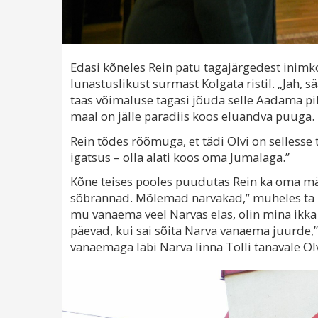
Edasi kõneles Rein patu tagajärgedest inimko
lunastuslikust surmast Kolgata ristil. „Jah, s
taas võimaluse tagasi jõuda selle Aadama pik
maal on jälle paradiis koos eluandva puuga.
Rein tõdes rõõmuga, et tädi Olvi on selless
igatsus – olla alati koos oma Jumalaga.”
Kõne teises pooles puudutas Rein ka oma mälu
sõbrannad. Mõlemad narvakad,” muheles ta ni
mu vanaema veel Narvas elas, olin mina ikka
päevad, kui sai sõita Narva vanaema juurde,” 
vanaemaga läbi Narva linna Tolli tänavale Ol