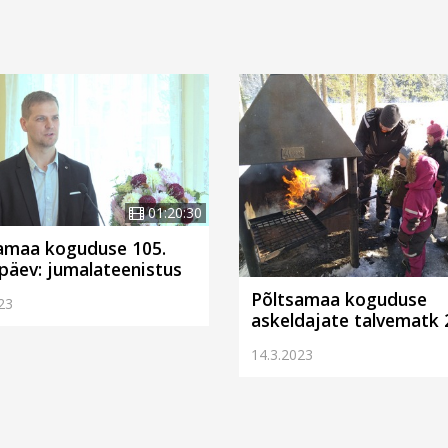
01:20:30
amaa koguduse 105.
päev: jumalateenistus
Põltsamaa koguduse
23
askeldajate talvematk
14.3.2023