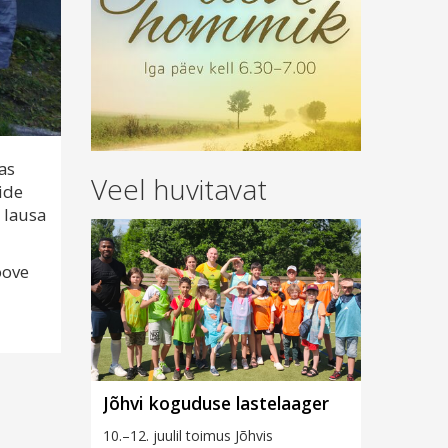
as
Veel huvitavat
ide
 lausa
oove
Jõhvi koguduse lastelaager
10.–12. juulil toimus Jõhvis