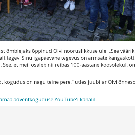
 õmblejaks õppinud Olvi nooruslikkuse üle. „See väärik
valt tegev. Sinu igapäevane tegevus on armsate kangaskott
 See, et meil osaleb nii reibas 100-aastane koosolekul, on
d, kogudus on nagu teine pere,” ütles juubilar Olvi õnnes
samaa adventkoguduse YouTube'i kanalil
.