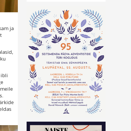
kam ja
t
lasid,
iku
ibli
ge
 meile
s.
ärkide
jeldas