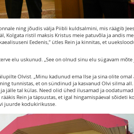
nnale ning jõudis välja Piibli kuldsalmini, mis räägib Jee
ääl, Kolgata ristil maksis Kristus meie patuvõla ja andis me
aealisuseni Eedenis,” ütles Rein ja kinnitas, et uueksloo
e terve elu uskunud. „See on olnud sinu elu sügavam mõte 
pilte Olvist. „Minu kadunud ema Ilse ja sina olite omal 
ng tunnistas, et on sündinud ja kasvanud Olvi silma all.
 ja jälle tal külas. Need olid ühed ilusamad ja oodatumad
rääkis Rein ja täpsustas, et igal hingamispäeval sõideti k
vi juurde kodukirikusse.