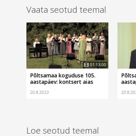
Vaata seotud teemal
01:13:00
Põltsamaa koguduse 105.
Põlts
aastapäev: kontsert aias
aasta
20.8.2023
20.8.20
Loe seotud teemal