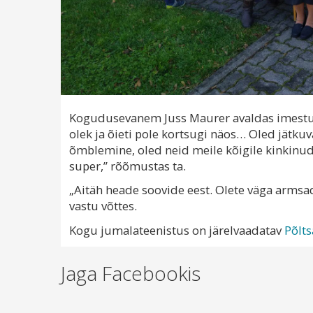
Kogudusevanem Juss Maurer avaldas imestust
olek ja õieti pole kortsugi näos… Oled jätku
õmblemine, oled neid meile kõigile kinkinud.
super,” rõõmustas ta.
„Aitäh heade soovide eest. Olete väga armsa
vastu võttes.
Kogu jumalateenistus on järelvaadatav
Põlt
Jaga Facebookis