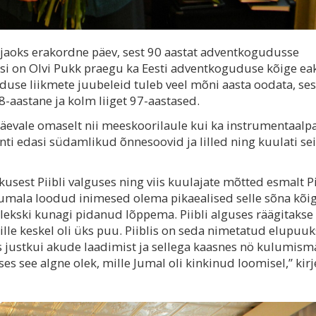
jaoks erakordne päev, sest 90 aastat adventkogudusse
si on Olvi Pukk praegu ka Eesti adventkoguduse kõige ea
duse liikmete juubeleid tuleb veel mõni aasta oodata, ses
-aastane ja kolm liiget 97-aastased.
äevale omaselt nii meeskoorilaule kui ka instrumentaalpa
anti edasi südamlikud õnnesoovid ja lilled ning kuulati se
usest Piibli valguses ning viis kuulajate mõtted esmalt Pi
Jumala loodud inimesed olema pikaealised selle sõna kõi
ekski kunagi pidanud lõppema. Piibli alguses räägitakse
ille keskel oli üks puu. Piiblis on seda nimetatud elupuuk
 justkui akude laadimist ja sellega kaasnes nö kulumism
s see algne olek, mille Jumal oli kinkinud loomisel,” kir