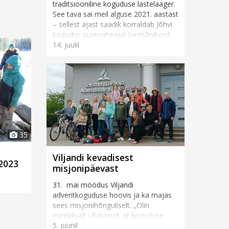
traditsiooniline koguduse lastelaager.
See tava sai meil alguse 2021. aastast
– sellest ajast saadik korraldab Jõhvi
kogudus suvevaheajal (ja mõnikord
14. juulil
ka muul vahea...
35
Viljandi kevadisest
 2023
misjonipäevast
31. mai möödus Viljandi
adventkoguduse hoovis ja ka majas
sees misjonihõnguliselt. „Olin
meeldivalt üllatunud, et koguduse
5. juunil
rahvas ja ka inimesed tänavalt tõid