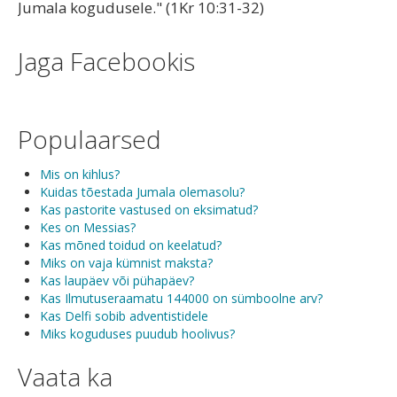
Jumala kogudusele." (1Kr 10:31-32)
Jaga Facebookis
Populaarsed
Mis on kihlus?
Kuidas tõestada Jumala olemasolu?
Kas pastorite vastused on eksimatud?
Kes on Messias?
Kas mõned toidud on keelatud?
Miks on vaja kümnist maksta?
Kas laupäev või pühapäev?
Kas Ilmutuseraamatu 144000 on sümboolne arv?
Kas Delfi sobib adventistidele
Miks koguduses puudub hoolivus?
Vaata ka