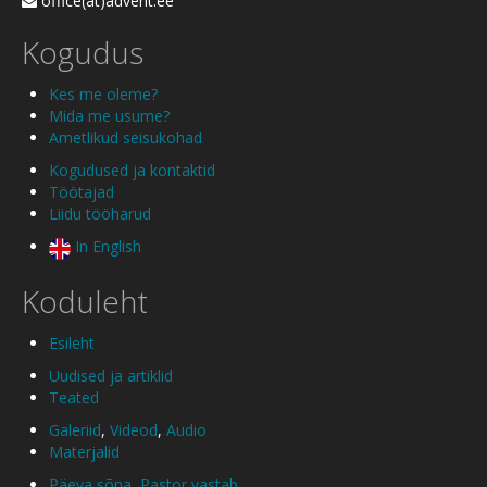
office(ät)advent.ee
Kogudus
Kes me oleme?
Mida me usume?
Ametlikud seisukohad
Kogudused ja kontaktid
Töötajad
Liidu tööharud
In English
Koduleht
Esileht
Uudised ja artiklid
Teated
Galeriid
,
Videod
,
Audio
Materjalid
Päeva sõna
,
Pastor vastab