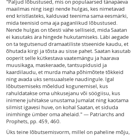
"Paljud lõbustused, mis on populaarsed tänapäeva
maailmas ning isegi nende hulgas, kes nimetavad
end kristlasteks, kalduvad teenima sama eesmärki,
mida teenisid oma aja paganlikud lõbustused.
Nende hulgas on tõesti vähe selliseid, mida Saatan
ei kasutaks ära hingede hukutamiseks. Läbi aegade
on ta tegutsenud dramaatiliste stseenide kaudu, et
õhutada kirgi ja tõsta au sisse pahet. Saatan kasutab
ooperit selle kütkestava vaatemängu ja haarava
muusikaga, maskeraade, tantsupidusid ja
kaardilaudu, et murda maha põhimõtete tõkkeid
ning avada uks sensuaalsele naudingule. Igal
lõbutsemiseks mõeldud kogunemisel, kus
rahuldatakse oma uhkusejanu või söögiisu, kus
inimene juhitakse unustama Jumalat ning kaotama
silmist igavesi huve, on kohal Saatan, et siduda
inimhinge ümber oma ahelaid." — Patriarchs and
Prophets, pp. 459, 460.
Üks teine lõbutsemisvorm, millel on paheline mõju,