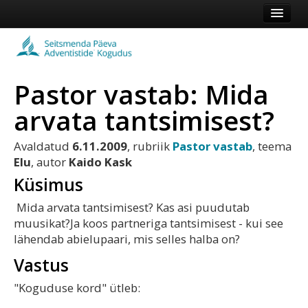
Esileht
Kogudus
Pastor vastab: Mida
Koduleht
arvata tantsimisest?
Vaata veel
Avaldatud
6.11.2009
, rubriik
Pastor vastab
, teema
Logi sisse või registreeru
Elu
, autor
Kaido Kask
Küsimus
Mida arvata tantsimisest? Kas asi puudutab
muusikat?Ja koos partneriga tantsimisest - kui see
lähendab abielupaari, mis selles halba on?
Vastus
"Koguduse kord" ütleb: