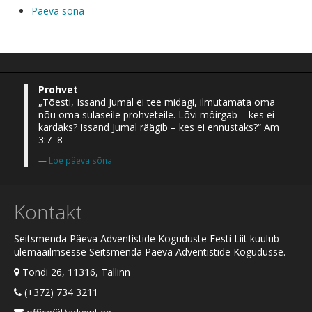
Päeva sõna
Prohvet
„Tõesti, Issand Jumal ei tee midagi, ilmutamata oma
nõu oma sulaseile prohveteile. Lõvi möirgab – kes ei
kardaks? Issand Jumal räägib – kes ei ennustaks?“ Am
3:7–8
Loe päeva sõna
Kontakt
Seitsmenda Päeva Adventistide Koguduste Eesti Liit kuulub
ülemaailmsesse Seitsmenda Päeva Adventistide Kogudusse.
Tondi 26, 11316, Tallinn
(+372) 734 3211