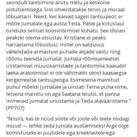
seondub tantsimine arutu melu ja kesköise
pidutsemisega. Siin ohverdatakse tervis ja moraal
lõbualtaril. Need, kes käivad sageli tantsupeol, ei
mõtle Jumalale ega austa Teda. Palve ja kiituslaul
tunduks sellisel koosviibimisel kohatu. See tõsiasi
peakski olema otsustav. Kristlane ei peaks
harrastama lõbustusi, millel on kalduvus
vähendada armastust pühade asjade vastu ning
rõõmu teenida Jumalat. Jumala rõõmsameelsel
ülistamisel muusikariistade ja tantsimise kaasabil
laeka äratoomisel ei ole vähimatki seost kaasaegse
kergemeelse tantsupeoga. Esimesena mainitud
puhul mõeldi Jumalale ja ülistati Tema püha nime,
teisena mainitu on aga Saatana leiutis, et panna
inimesed Jumalat unustama ja Teda alavääristama."
(PP707)
"Niisiis, kas te nüüd sööte või joote või teete midagi
muud — tehke seda Jumala austamiseks! Ärge olge
komistuseks ei juutidele ega kreeklastele ega