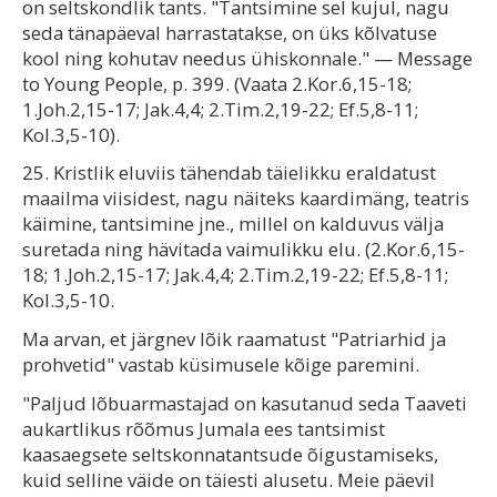
on seltskondlik tants. "Tantsimine sel kujul, nagu
seda tänapäeval harrastatakse, on üks kõlvatuse
kool ning kohutav needus ühiskonnale." — Message
to Young People, p. 399. (Vaata 2.Kor.6,15-18;
1.Joh.2,15-17; Jak.4,4; 2.Tim.2,19-22; Ef.5,8-11;
Kol.3,5-10).
25. Kristlik eluviis tähendab täielikku eraldatust
maailma viisidest, nagu näiteks kaardimäng, teatris
käimine, tantsimine jne., millel on kalduvus välja
suretada ning hävitada vaimulikku elu. (2.Kor.6,15-
18; 1.Joh.2,15-17; Jak.4,4; 2.Tim.2,19-22; Ef.5,8-11;
Kol.3,5-10.
Ma arvan, et järgnev lõik raamatust "Patriarhid ja
prohvetid" vastab küsimusele kõige paremini.
"Paljud lõbuarmastajad on kasutanud seda Taaveti
aukartlikus rõõmus Jumala ees tantsimist
kaasaegsete seltskonnatantsude õigustamiseks,
kuid selline väide on täiesti alusetu. Meie päevil