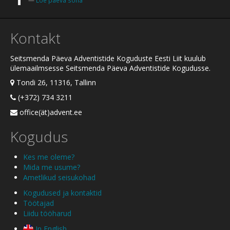
Loe päeva sõna
Kontakt
Seitsmenda Päeva Adventistide Koguduste Eesti Liit kuulub
ülemaailmsesse Seitsmenda Päeva Adventistide Kogudusse.
Tondi 26, 11316, Tallinn
(+372) 734 3211
office(ät)advent.ee
Kogudus
Kes me oleme?
Mida me usume?
Ametlikud seisukohad
Kogudused ja kontaktid
Töötajad
Liidu tööharud
In English