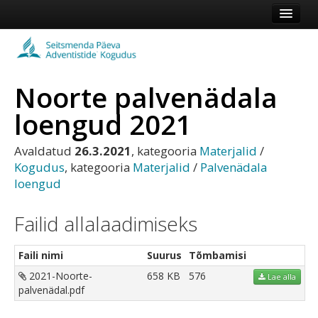
Esileht
Kogudus
Noorte palvenädala
Koduleht
loengud 2021
Vaata veel
Avaldatud
26.3.2021
, kategooria
Materjalid
/
Logi sisse või registreeru
Kogudus
, kategooria
Materjalid
/
Palvenädala
loengud
Failid allalaadimiseks
Faili nimi
Suurus
Tõmbamisi
2021-Noorte-
658 KB
576
Lae alla
palvenädal.pdf