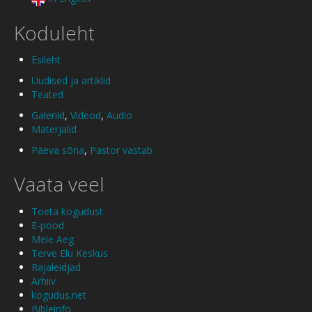
Koduleht
Esileht
Uudised ja artiklid
Teated
Galeriid
,
Videod
,
Audio
Materjalid
Päeva sõna
,
Pastor vastab
Vaata veel
Toeta kogudust
E-pood
Meie Aeg
Terve Elu Keskus
Rajaleidjad
Arhiiv
kogudus.net
Bibleinfo