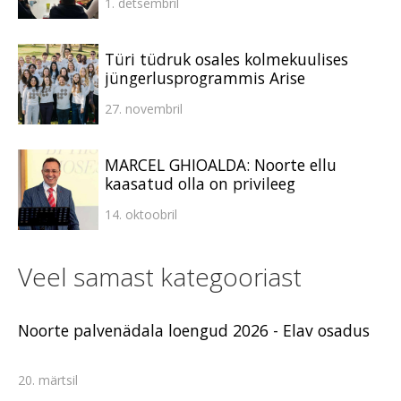
1. detsembril
Türi tüdruk osales kolmekuulises
jüngerlusprogrammis Arise
27. novembril
MARCEL GHIOALDA: Noorte ellu
kaasatud olla on privileeg
14. oktoobril
Veel samast kategooriast
Noorte palvenädala loengud 2026 - Elav osadus
20. märtsil