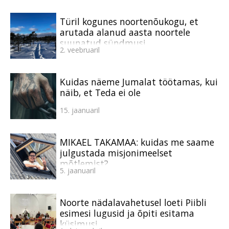
Türil kogunes noortenõukogu, et
arutada alanud aasta noortele
suunatud sündmusi
2. veebruaril
Kuidas näeme Jumalat töötamas, kui
näib, et Teda ei ole
15. jaanuaril
MIKAEL TAKAMAA: kuidas me saame
julgustada misjonimeelset
mõtlemist?
5. jaanuaril
Noorte nädalavahetusel loeti Piibli
esimesi lugusid ja õpiti esitama
küsimusi