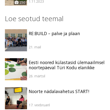
1.11.2023
250
Loe seotud teemal
RE:BUILD – palve ja plaan
21. mail
Eesti noored külastasid ülemaailmsel
noortepäeval Türi Kodu elanikke
26. märtsil
Noorte nädalavahetus START!
17. veebruaril