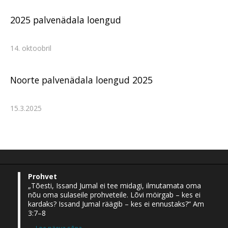
2025 palvenädala loengud
14. oktoobril
Noorte palvenädala loengud 2025
15.3.2025
Prohvet
„Tõesti, Issand Jumal ei tee midagi, ilmutamata oma
nõu oma sulaseile prohveteile. Lõvi möirgab – kes ei
kardaks? Issand Jumal räägib – kes ei ennustaks?“ Am
3:7–8