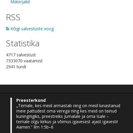
Materjalid
RSS
Kõigi salvestuste voog
Statistika
4717 salvestust
7333070 vaatamist
2941 tundi
Preesterkond
„Temale, kes meid armastab ning on meid lunastanud
meie pattudest oma verega ning kes meid on teinud
kuningriigiks, preestreiks Jumalale ja oma Isale –
temale olgu kirkus ja võimus igavesest ajast igavesti!
Aamen.“ Ilm 1:5b–6