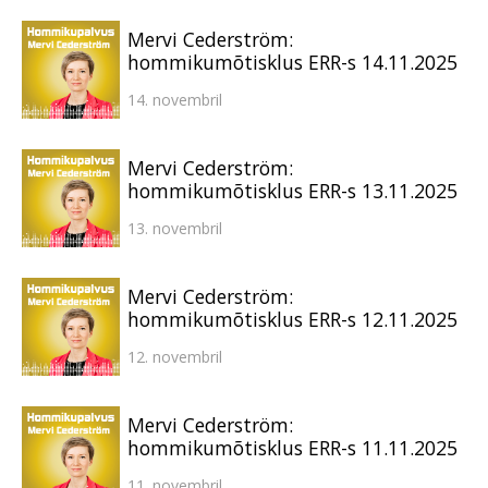
Mervi Cederström:
hommikumõtisklus ERR-s 14.11.2025
14. novembril
Mervi Cederström:
hommikumõtisklus ERR-s 13.11.2025
13. novembril
Mervi Cederström:
hommikumõtisklus ERR-s 12.11.2025
12. novembril
Mervi Cederström:
hommikumõtisklus ERR-s 11.11.2025
11. novembril