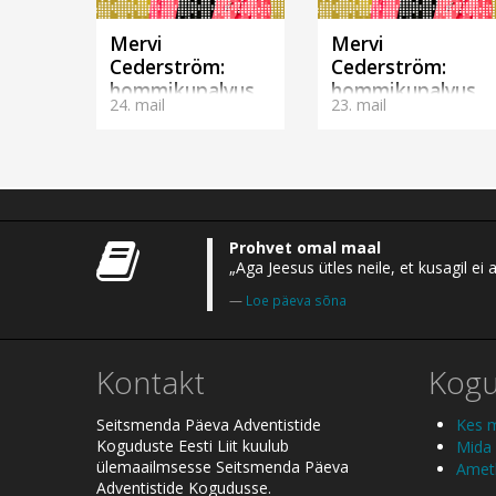
Mervi
Mervi
Cederström:
Cederström:
hommikupalvus
hommikupalvus
24. mail
23. mail
ERR-is 24.05.2026
ERR-is 23.05.2026
Prohvet omal maal
„Aga Jeesus ütles neile, et kusagil 
Loe päeva sõna
Kontakt
Kog
Seitsmenda Päeva Adventistide
Kes 
Koguduste Eesti Liit kuulub
Mida
ülemaailmsesse Seitsmenda Päeva
Ametl
Adventistide Kogudusse.