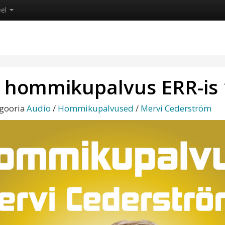
eel
 hommikupalvus ERR-is 
egooria
Audio
/
Hommikupalvused
/
Mervi Cederström