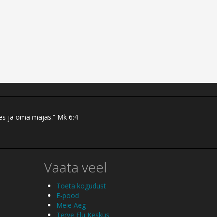
res ja oma majas.“ Mk 6:4
Vaata veel
Toeta kogudust
E-pood
Meie Aeg
Terve Elu Keskus