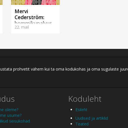
Mervi
Cederström:
hommikupalvus
22. mail
ERR-is 22.05.2026
ei austata prohvetit vähem kui ta oma kodukohas ja oma sugulaste juu
udus
Koduleht
me oleme?
Esileht
 me usume?
Uudised ja artiklid
ikud seisukohad
Teated