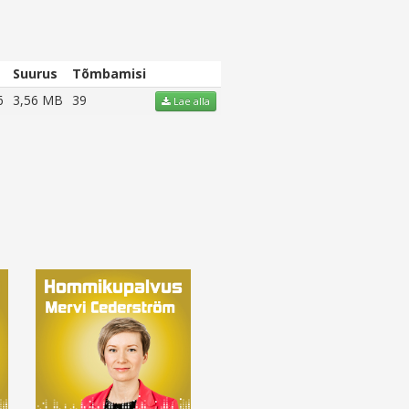
Suurus
Tõmbamisi
6
3,56 MB
39
Lae alla