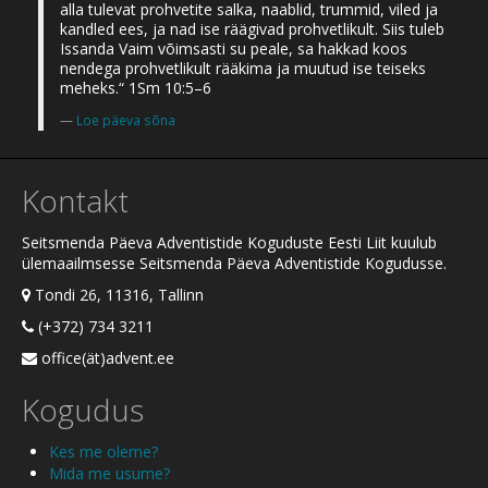
alla tulevat prohvetite salka, naablid, trummid, viled ja
kandled ees, ja nad ise räägivad prohvetlikult. Siis tuleb
Issanda Vaim võimsasti su peale, sa hakkad koos
nendega prohvetlikult rääkima ja muutud ise teiseks
meheks.“ 1Sm 10:5–6
Loe päeva sõna
Kontakt
Seitsmenda Päeva Adventistide Koguduste Eesti Liit kuulub
ülemaailmsesse Seitsmenda Päeva Adventistide Kogudusse.
Tondi 26, 11316, Tallinn
(+372) 734 3211
office(ät)advent.ee
Kogudus
Kes me oleme?
Mida me usume?