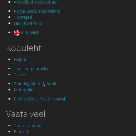
Ametlikud seisukohad
Kogudused ja kontaktid
Töötajad
Liidu tööharud
In English
Koduleht
Esileht
Uudised ja artiklid
Teated
Galeriid
,
Videod
,
Audio
Materjalid
Päeva sõna
,
Pastor vastab
Vaata veel
Toeta kogudust
E-pood