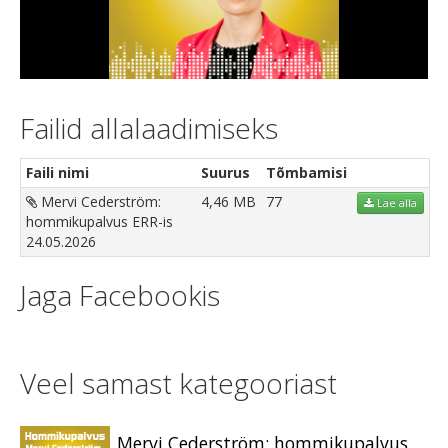
Video
Failid allalaadimiseks
Faili nimi
Suurus
Tõmbamisi
Mervi Cederström:
4,46 MB
77
Lae alla
hommikupalvus ERR-is
24.05.2026
Jaga Facebookis
Veel samast kategooriast
Mervi Cederström: hommikupalvus