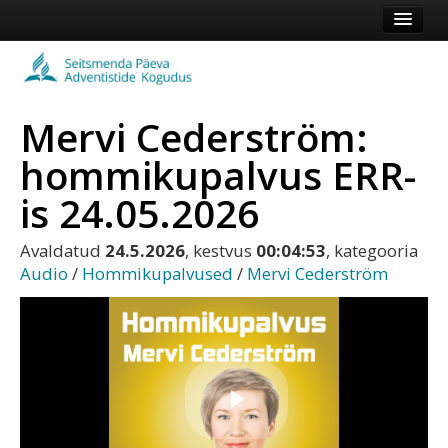
Esileht
Kogudus
Mervi Cederström:
Koduleht
hommikupalvus ERR-
Vaata veel
is 24.05.2026
Logi sisse või registreeru
Avaldatud
24.5.2026
, kestvus
00:04:53
, kategooria
Audio
/
Hommikupalvused
/
Mervi Cederström
Play