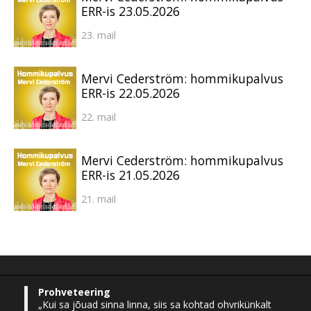
ERR-is 23.05.2026
23. mail
Mervi Cederström: hommikupalvus
ERR-is 22.05.2026
22. mail
Mervi Cederström: hommikupalvus
ERR-is 21.05.2026
21. mail
Prohveteering
„Kui sa jõuad sinna linna, siis sa kohtad ohvrikünkalt