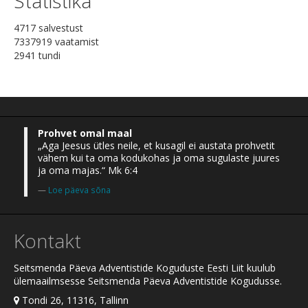
Statistika
4717 salvestust
7337919 vaatamist
2941 tundi
Prohvet omal maal
„Aga Jeesus ütles neile, et kusagil ei austata prohvetit
vähem kui ta oma kodukohas ja oma sugulaste juures
ja oma majas.“ Mk 6:4
Loe päeva sõna
Kontakt
Seitsmenda Päeva Adventistide Koguduste Eesti Liit kuulub
ülemaailmsesse Seitsmenda Päeva Adventistide Kogudusse.
Tondi 26, 11316, Tallinn