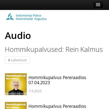
Esileht
Kogudus
Audio
Koduleht
Vaata veel
Hommikupalvused: Rein Kalmus
Logi sisse või registreeru
6
salvestust
Hommikupalvus Pereraadios
07.04.2023
7.4.2023
Hommikupalvus Pereraadios