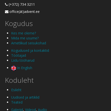
(+372) 734 3211
office(ät)advent.ee
Kogudus
Kes me oleme?
Mida me usume?
Ametlikud seisukohad
Kogudused ja kontaktid
Töötajad
Liidu tööharud
In English
Koduleht
Esileht
Uudised ja artiklid
Teated
Galeriid
,
Videod
,
Audio