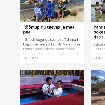
Rõõmupidu taevas ja maa
Pande
peal
ookea
risti
15. juulil kogunes suur osa Tallinna I
koguduse rahvast kaunile Meremõisa
Vaikse 
rannale kaasa elama kolme noore
juhid a
inimese – Eliise Siimu, Paula Põhjakivi
aastal 
26.7.2023
21.4.20
ja Kaspar Siimu – elu tä...
arv mär
aastal r