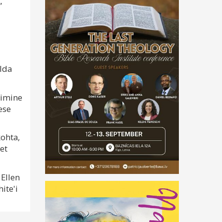
”
lda
timine
ese
kohta,
et
 Ellen
ite'i