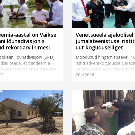
emia-aastal on Vaikse
Venetsueela ajaloolisel
ni lõunadivisjonis
jumalateenistusel ristit
tud rekordarv inimesi
uut koguduseliiget
ookeani lõunadivisjoni (SPD)
Möödunud hingamispäeval, 16. a
ndsid teada, et pandeemia-
ristiti adventkogudusse Carac
on sealse piirkonna ristitavate
Venetsueelas evangeelse kam
21
20.4.2016
kimisväärselt tõusnud. 2020.
käigus 4012 inimest. Ristimist
istiti seal 49 058 ...
oli kulminatsiooniks kaheksa ku