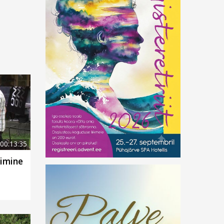
00:13:35
timine