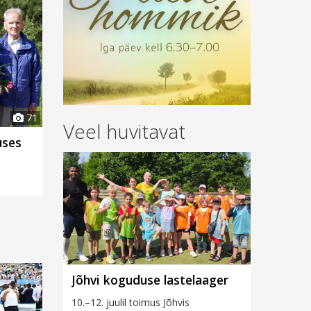
71
Veel huvitavat
uses
Jõhvi koguduse lastelaager
10.–12. juulil toimus Jõhvis