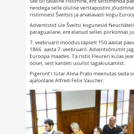
See oli tavaline ristimine, ent seitsmenda pä
nendega selle olulise verstapostini jõudmi
ristimisest Šveitsis ja arvatavasti kogu Euroo
Adventistid üle Šveitsi kogunesid Neuchâteli j
paraguailane, ent elanud selles piirkonnas ju
7. veebruaril möödus täpselt 150 aastat päeva
1866. aasta 7. veebruaril. Adventsõnumit jag
Euroopa maades. Ta ristis Fleureri külas Jean
öösel, sest kardeti usulist tagakiusamist.
Pigeront'i tütar Anna Prato meenutas seda s
ajaloolane Alfred-Felix Vaucher.