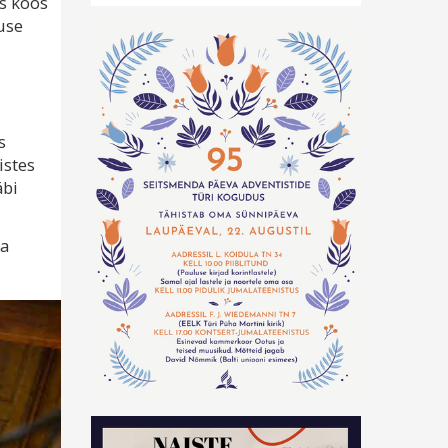
as koos
use
s
istes
äbi
ja