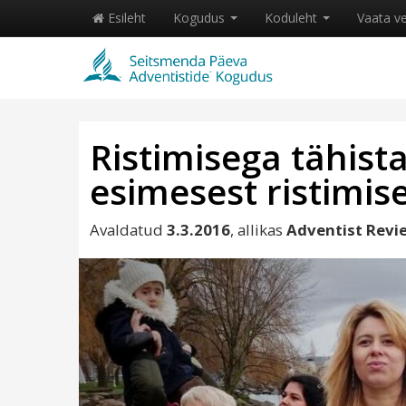
Esileht
Kogudus
Koduleht
Vaata v
Ristimisega tähist
esimesest ristimise
Avaldatud
3.3.2016
, allikas
Adventist Revi