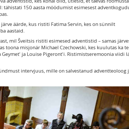
eva adventistid, kes kohal olid, ütlesid, et taevas rõõmust
sel: tähistati 150 aasta möödumist esimesest adventkogud
pas.
ärve äärde, kus ristiti Fatima Servin, kes on sünnilt
ba aastaid.
st, mil Šveitsis ristiti esimesed adventistid – samas järve
as toona misjonär Michael Czechowski, kes kuulutas ka te
 Geymet' ja Louise Pigeront'i. Ristimistseremoonia viidi l
ündmust intervjuus, mille on salvestanud adventteoloog 