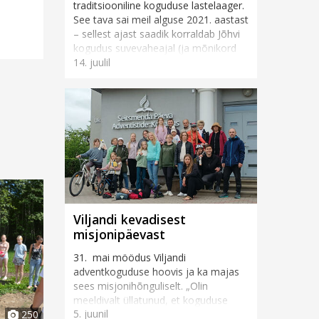
traditsiooniline koguduse lastelaager.
See tava sai meil alguse 2021. aastast
– sellest ajast saadik korraldab Jõhvi
kogudus suvevaheajal (ja mõnikord
14. juulil
ka muul vahea...
Viljandi kevadisest
misjonipäevast
31. mai möödus Viljandi
adventkoguduse hoovis ja ka majas
sees misjonihõnguliselt. „Olin
meeldivalt üllatunud, et koguduse
5. juunil
250
rahvas ja ka inimesed tänavalt tõid