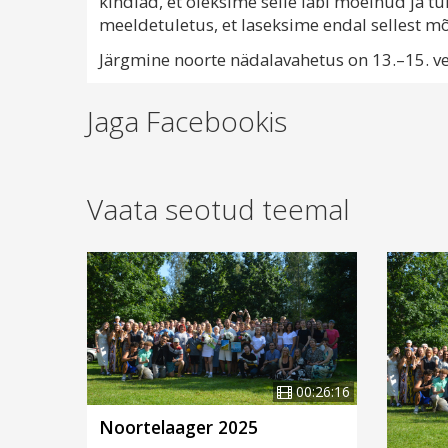
kindlad, et oleksime selle läbi mõelnud ja t
meeldetuletus, et laseksime endal sellest mõ
Järgmine noorte nädalavahetus on 13.–15. veeb
Jaga Facebookis
Vaata seotud teemal
00:26:16
Noortelaager 2025