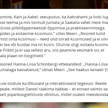
oomine, Kain ja Aabel, veeuputus, ka Aabrahami ja Iiobi lu
tluse teema ja mis toimub Jumala ja Saatana vahel meie m
tiivse piibliõppemeetodi õppimise ja praktiseerimisega.
pides ja esitasime küsimusi,“ ütles Meeri. „Noored tulid
emist oma küsimusi – need olid siirad küsimused ja ei ol
 ei tea või kuidas ma nii küsin. Oluline oligi esitada küsimu
Piiblit ja ei saa sellest aru, siis peamine eesmärk on, et
la plaan on loogilised.“
 noored Hanna-Liisa Schönbergi ettekandeid. „Hanna-Liisa
umalaga kasvatanud,“ sõnas Meeri. „See haakus kenasti D
kule toidule ka lõbusaid ja interaktiivseid tegevusi. Reede
peale, millest Daniel rääkima hakkas – et ennast valmis se
elt piparkoogiehituste võistlus, millel osaleti meeskond