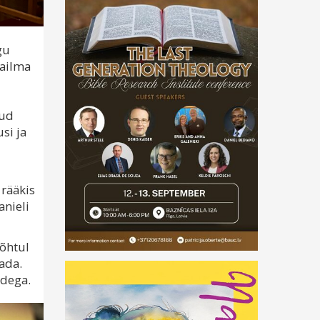
gu
aailma
nud
si ja
 rääkis
anieli
 õhtul
ada.
adega.