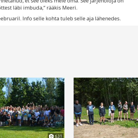
unnetanud, et see oleks meie oma. See järjehoidja on
ttest läbi imbuda,“ rääkis Meeri.
ruaril. Info selle kohta tuleb selle aja lähenedes.
631