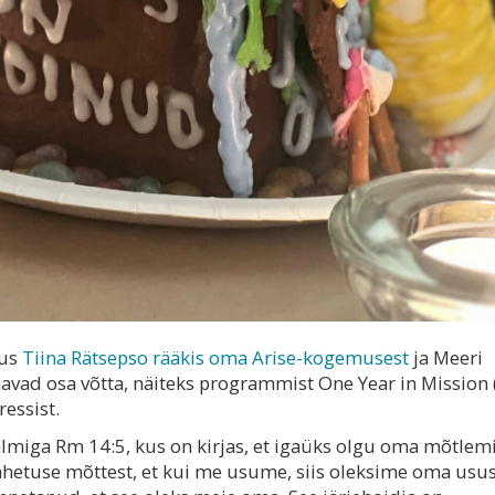
kus
Tiina Rätsepso rääkis oma Arise-kogemusest
ja Meeri
saavad osa võtta, näiteks programmist One Year in Mission 
essist.
almiga Rm 14:5, kus on kirjas, et igaüks olgu oma mõtlem
ahetuse mõttest, et kui me usume, siis oleksime oma usu