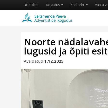
Esileht
Kogudus
Koduleht
Vaata v
Noorte nädalavahet
lugusid ja õpiti e
Avaldatud
1.12.2025