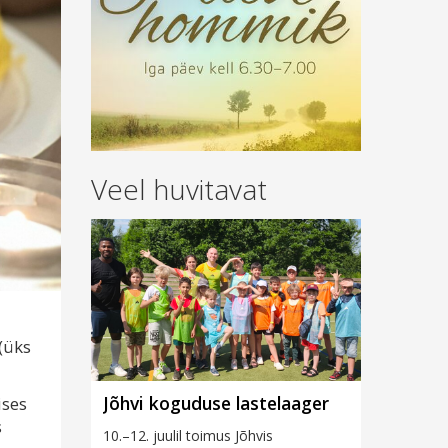
Veel huvitavat
(üks
Jõhvi koguduse lastelaager
ises
s
10.–12. juulil toimus Jõhvis