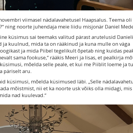
novembri viimasel nädalavahetusel Haapsalus. Teema oli
ki?“ ning noorte juhendaja meie liidu misjonär Daniel Mede
lline küsimus sai teemaks valitud pärast arutelusid Daniel
ja kuulnud, mida ta on rääkinud ja kuna mulle on väga
loogikast ja mida Piibel tegelikult õpetab ning kuidas pe
nevalt sama fookuse,“ rääkis Meeri ja lisas, et pealkirja mõ
a küsimusi, mõelda selle peale, et kui me Piiblit loeme ja
 päriselt aru.
draid küsimusi, mõelda küsimused läbi. „Selle nädalavahet
tada mõistmist, nii et ka noorte usk võiks olla midagi, mis
o, mida nad kuulevad.“