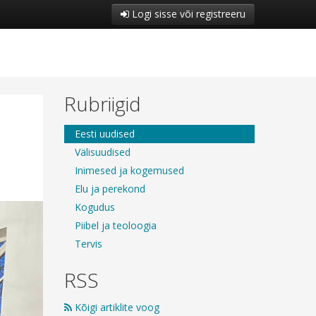
Logi sisse või registreeru
Rubriigid
Eesti uudised
Välisuudised
Inimesed ja kogemused
Elu ja perekond
Kogudus
Piibel ja teoloogia
Tervis
RSS
Kõigi artiklite voog