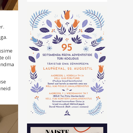
r.
iga.
aksime
te oli
 tundma
use
 neid