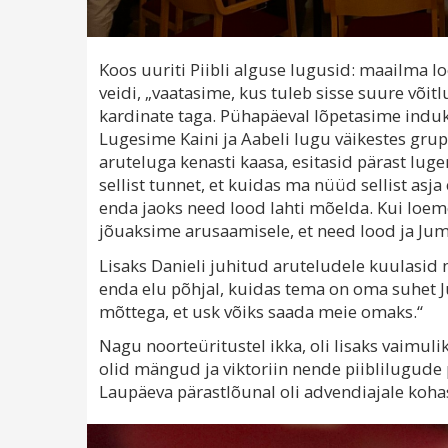
Koos uuriti Piibli alguse lugusid: maailma l
veidi, „vaatasime, kus tuleb sisse suure või
kardinate taga. Pühapäeval lõpetasime induk
Lugesime Kaini ja Aabeli lugu väikestes grup
aruteluga kenasti kaasa, esitasid pärast lug
sellist tunnet, et kuidas ma nüüd sellist asja
enda jaoks need lood lahti mõelda. Kui loeme 
jõuaksime arusaamisele, et need lood ja Juma
Lisaks Danieli juhitud aruteludele kuulasid
enda elu põhjal, kuidas tema on oma suhet J
mõttega, et usk võiks saada meie omaks.“
Nagu noorteüritustel ikka, oli lisaks vaimuli
olid mängud ja viktoriin nende piiblilugude 
Laupäeva pärastlõunal oli advendiajale kohas