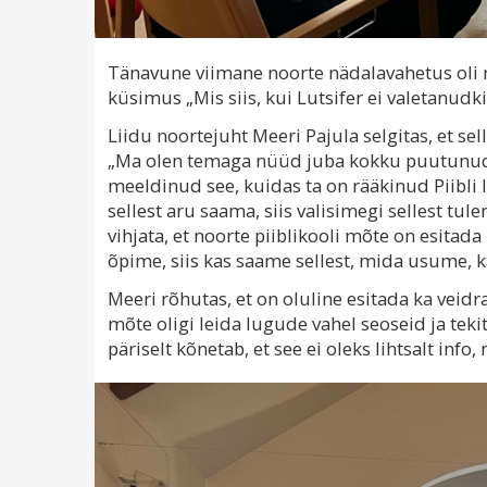
Tänavune viimane noorte nädalavahetus oli 
küsimus „Mis siis, kui Lutsifer ei valetanud
Liidu noortejuht Meeri Pajula selgitas, et se
„Ma olen temaga nüüd juba kokku puutunud 
meeldinud see, kuidas ta on rääkinud Piibli 
sellest aru saama, siis valisimegi sellest tule
vihjata, et noorte piiblikooli mõte on esitad
õpime, siis kas saame sellest, mida usume, ka
Meeri rõhutas, et on oluline esitada ka vei
mõte oligi leida lugude vahel seoseid ja teki
päriselt kõnetab, et see ei oleks lihtsalt inf