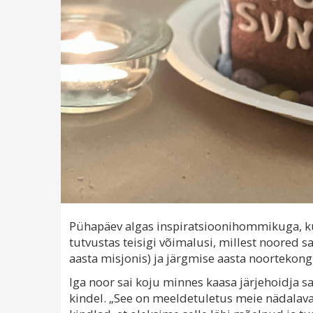
Pühapäev algas inspiratsioonihommikuga, 
tutvustas teisigi võimalusi, millest noored 
aasta misjonis) ja järgmise aasta noortekongr
Iga noor sai koju minnes kaasa järjehoidja s
kindel. „See on meeldetuletus meie nädalav