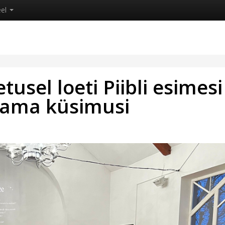
eel
usel loeti Piibli esimesi
sitama küsimusi