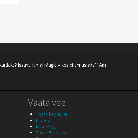
 kardaks? Issand Jumal räägib – kes ei ennustaks?“ Am
Vaata veel
Toeta kogudust
E-pood
Meie Aeg
Terve Elu Keskus