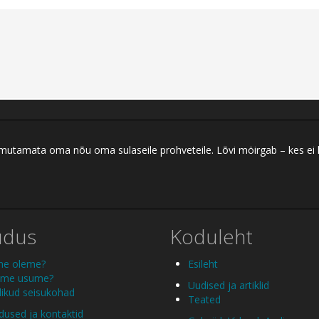
 ilmutamata oma nõu oma sulaseile prohveteile. Lõvi möirgab – kes ei
udus
Koduleht
me oleme?
Esileht
 me usume?
Uudised ja artiklid
ikud seisukohad
Teated
used ja kontaktid