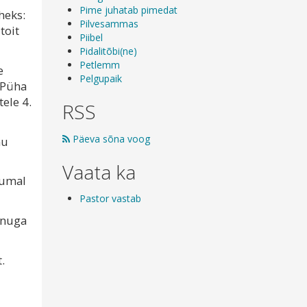
Pime juhatab pimedat
äheks:
Pilvesammas
toit
Piibel
Pidalitõbi(ne)
Petlemm
e
Pelgupaik
a Püha
ele 4.
RSS
Päeva sõna voog
mu
Vaata ka
Jumal
Pastor vastab
inuga
.