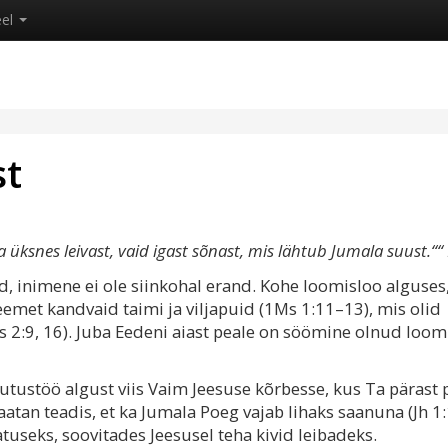
eel
st
a üksnes leivast, vaid igast sõnast, mis lähtub Jumala suust.““
d, inimene ei ole siinkohal erand. Kohe loomisloo alguses
emet kandvaid taimi ja viljapuid (1Ms 1:11–13), mis olid
2:9, 16). Juba Eedeni aiast peale on söömine olnud loom
utustöö algust viis Vaim Jeesuse kõrbesse, kus Ta pärast 
atan teadis, et ka Jumala Poeg vajab lihaks saanuna (Jh 1:
satuseks, soovitades Jeesusel teha kivid leibadeks.