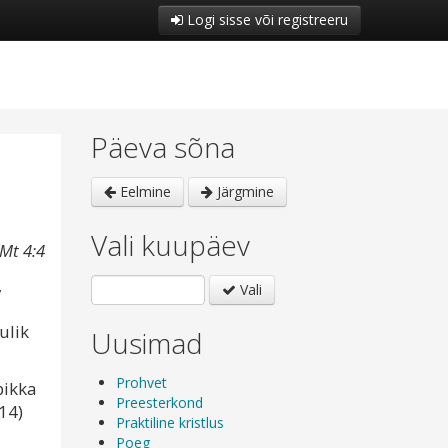
Logi sisse või registreeru
Päeva sõna
Eelmine
Järgmine
Vali kuupäev
 Mt 4:4
,
Vali
ulik
Uusimad
Prohvet
pikka
Preesterkond
14)
Praktiline kristlus
Poeg