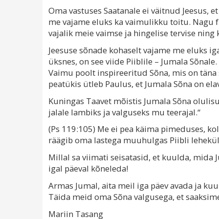
Oma vastuses Saatanale ei väitnud Jeesus, et fü
me vajame eluks ka vaimulikku toitu. Nagu fü
vajalik meie vaimse ja hingelise tervise ning 
Jeesuse sõnade kohaselt vajame me eluks iga 
üksnes, on see viide Piiblile – Jumala Sõnale
Vaimu poolt inspireeritud Sõna, mis on täna 
peatükis ütleb Paulus, et Jumala Sõna on elav
Kuningas Taavet mõistis Jumala Sõna olulisus
jalale lambiks ja valguseks mu teerajal.“
(Ps 119:105) Me ei pea käima pimeduses, ko
räägib oma lastega muuhulgas Piibli lehekü
Millal sa viimati seisatasid, et kuulda, mi
igal päeval kõneleda!
Armas Jumal, aita meil iga päev avada ja kuula
Täida meid oma Sõna valgusega, et saaksime 
Mariin Tasang