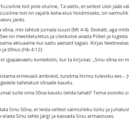
üsiline toit pole oluline, Ta väitis, et sellest üksi jääb v
üsiline toit on vajalik keha elus hoidmiseks, on vaimulik 
kasvu jaoks.
sõna, mis lähtub Jumala suust (Mt 4:4). Eeskätt, aga mitt
. See on meeldetuletus ja üleskutse avada Piibel ja luged
sama aktuaalne kui sadu aastaid tagasi. Kirjas heebrealast
 ja tõhus (Hb 4:12).
t igapäevaelu kontekstis, kui ta kirjutas: „Sinu sõna on 
listama erinevaid ämbreid, tundma hirmu tuleviku ees – 
lgedele talletatud sõnade kaudu.
da Jumal sulle oma Sõna kaudu öelda tahab? Tema sooviks s
ta Sinu Sõna, et leida sellest vaimulikku toitu ja juhatust
elada Sinu tahte järgi ja kasvada Sinu armastuses.