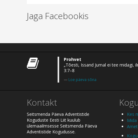
Jaga Facebookis
Prohvet
„Tõesti, Issand Jumal ei tee midagi,
3:7–8
Loe päeva sõna
Kontakt
Kog
Seitsmenda Päeva Adventistide
Kes 
Koguduste Eesti Liit kuulub
Mida
ülemaailmsesse Seitsmenda Päeva
Ametl
Adventistide Kogudusse.
Kogud