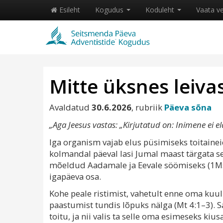
Esileht
Kogudus
Koduleht
Vaata v
Mitte üksnes leiva
Avaldatud
30.6.2026
, rubriik
Päeva sõna
„Aga Jeesus vastas: „Kirjutatud on: Inimene ei el
Iga organism vajab elus püsimiseks toitainei
kolmandal päeval lasi Jumal maast tärgata se
mõeldud Aadamale ja Eevale söömiseks (1Ms 
igapäeva osa.
Kohe peale ristimist, vahetult enne oma kuul
paastumist tundis lõpuks nälga (Mt 4:1–3). Sa
toitu, ja nii valis ta selle oma esimeseks kiu