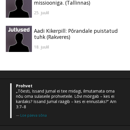
missiooniga. (Tallinnas)
25. juulil
Aadi Kikerpill: Põrandale puistatud
tuhk (Rakveres)
18. juulil
Prohvet
„Tõesti, Issand Jumal ei tee midagi, ilmutamata oma
nõu oma sulaseile prohveteile. Lõvi möirgab – kes ei
kardaks? Issand Jumal räägib – kes ei ennustaks?“ Am
3:7–8
Loe päeva sõna