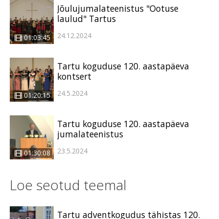
Jõulujumalateenistus "Ootuse
laulud" Tartus
24.12.2024
01:03:45
Tartu koguduse 120. aastapäeva
kontsert
24.5.2024
01:20:15
Tartu koguduse 120. aastapäeva
jumalateenistus
23.5.2024
01:30:08
Loe seotud teemal
Tartu adventkogudus tähistas 120.