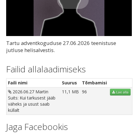
Play
Video
Tartu adventkoguduse 27.06.2026 teenistuse
jutluse helisalvestis.
Failid allalaadimiseks
Faili nimi
Suurus
Tõmbamisi
2026.06.27 Martin
11,1 MB
96
Lae alla
Suits: Kui tarkusest jääb
väheks ja usust saab
küllalt
Jaga Facebookis