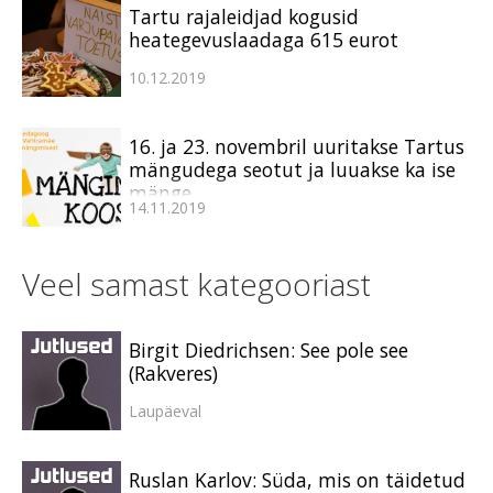
Tartu rajaleidjad kogusid
heategevuslaadaga 615 eurot
10.12.2019
16. ja 23. novembril uuritakse Tartus
mängudega seotut ja luuakse ka ise
mänge
14.11.2019
Veel samast kategooriast
Birgit Diedrichsen: See pole see
(Rakveres)
Laupäeval
Ruslan Karlov: Süda, mis on täidetud