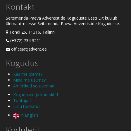
Kontakt
Seitsmenda Päeva Adventistide Koguduste Eesti Liit kuulub
ülemaailmsesse Seitsmenda Päeva Adventistide Kogudusse.
Tondi 26, 11316, Tallinn
(+372) 734 3211
office(ät)advent.ee
Kogudus
Kes me oleme?
Mida me usume?
Ametlikud seisukohad
Kogudused ja kontaktid
Töötajad
Liidu tööharud
In English
Koduleht