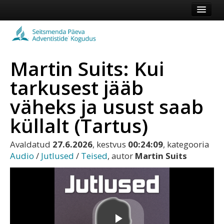
Esileht
Kogudus
Martin Suits: Kui
Koduleht
tarkusest jääb
Vaata veel
väheks ja usust saab
Logi sisse või registreeru
küllalt (Tartus)
Avaldatud
27.6.2026
, kestvus
00:24:09
, kategooria
Audio
/
Jutlused
/
Teised
, autor
Martin Suits