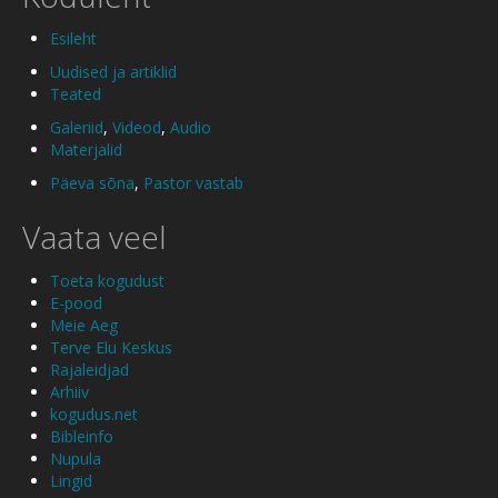
Esileht
Uudised ja artiklid
Teated
Galeriid
,
Videod
,
Audio
Materjalid
Päeva sõna
,
Pastor vastab
Vaata veel
Toeta kogudust
E-pood
Meie Aeg
Terve Elu Keskus
Rajaleidjad
Arhiiv
kogudus.net
Bibleinfo
Nupula
Lingid