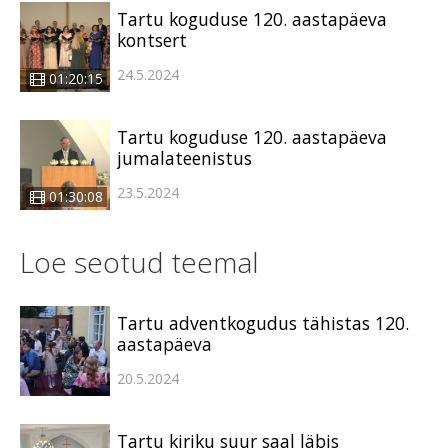
Tartu koguduse 120. aastapäeva
kontsert
24.5.2024
01:20:15
Tartu koguduse 120. aastapäeva
jumalateenistus
23.5.2024
01:30:08
Loe seotud teemal
Tartu adventkogudus tähistas 120.
aastapäeva
20.5.2024
Tartu kiriku suur saal läbis