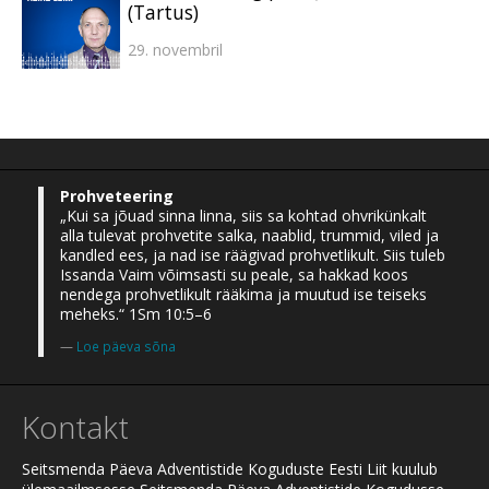
(Tartus)
29. novembril
Prohveteering
„Kui sa jõuad sinna linna, siis sa kohtad ohvrikünkalt
alla tulevat prohvetite salka, naablid, trummid, viled ja
kandled ees, ja nad ise räägivad prohvetlikult. Siis tuleb
Issanda Vaim võimsasti su peale, sa hakkad koos
nendega prohvetlikult rääkima ja muutud ise teiseks
meheks.“ 1Sm 10:5–6
Loe päeva sõna
Kontakt
Seitsmenda Päeva Adventistide Koguduste Eesti Liit kuulub