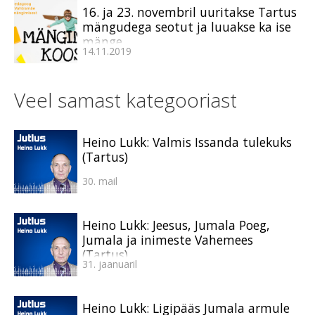
16. ja 23. novembril uuritakse Tartus
mängudega seotut ja luuakse ka ise
mänge
14.11.2019
Veel samast kategooriast
Heino Lukk: Valmis Issanda tulekuks
(Tartus)
30. mail
Heino Lukk: Jeesus, Jumala Poeg,
Jumala ja inimeste Vahemees
(Tartus)
31. jaanuaril
Heino Lukk: Ligipääs Jumala armule