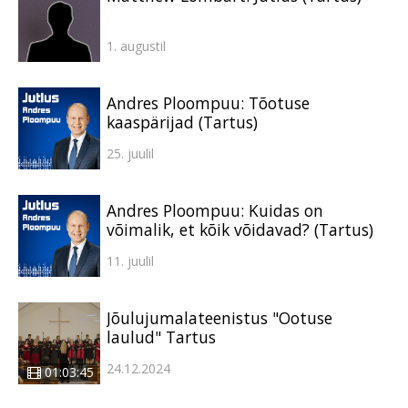
1. augustil
Andres Ploompuu: Tõotuse
kaaspärijad (Tartus)
25. juulil
Andres Ploompuu: Kuidas on
võimalik, et kõik võidavad? (Tartus)
11. juulil
Jõulujumalateenistus "Ootuse
laulud" Tartus
24.12.2024
01:03:45