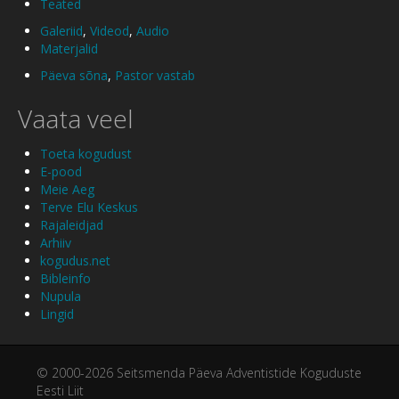
Teated
Galeriid
,
Videod
,
Audio
Materjalid
Päeva sõna
,
Pastor vastab
Vaata veel
Toeta kogudust
E-pood
Meie Aeg
Terve Elu Keskus
Rajaleidjad
Arhiiv
kogudus.net
Bibleinfo
Nupula
Lingid
© 2000-2026 Seitsmenda Päeva Adventistide Koguduste
Eesti Liit