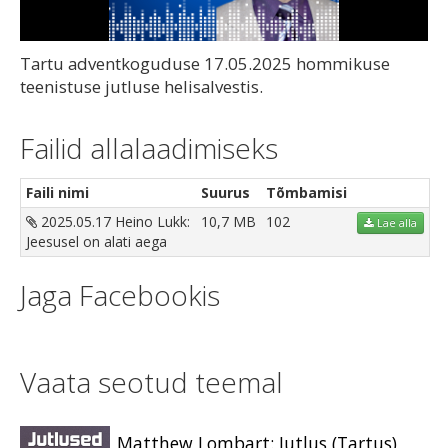
Video
Tartu adventkoguduse 17.05.2025 hommikuse
teenistuse jutluse helisalvestis.
Failid allalaadimiseks
Faili nimi
Suurus
Tõmbamisi
2025.05.17 Heino Lukk:
10,7 MB
102
Lae alla
Jeesusel on alati aega
Jaga Facebookis
Vaata seotud teemal
Matthew Lombart: Jutlus (Tartus)