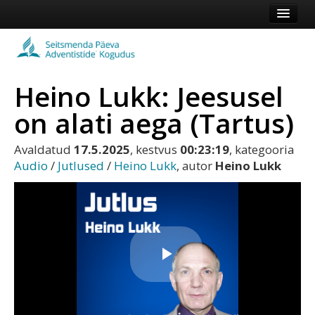
Esileht
Kogudus
Heino Lukk: Jeesusel
Koduleht
on alati aega (Tartus)
Vaata veel
Avaldatud
17.5.2025
, kestvus
00:23:19
, kategooria
Logi sisse või registreeru
Audio
/
Jutlused
/
Heino Lukk
, autor
Heino Lukk
Play