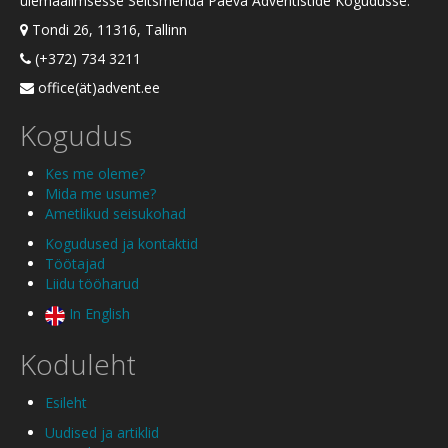
ülemaailmsesse Seitsmenda Päeva Adventistide Kogudusse.
Tondi 26, 11316, Tallinn
(+372) 734 3211
office(ät)advent.ee
Kogudus
Kes me oleme?
Mida me usume?
Ametlikud seisukohad
Kogudused ja kontaktid
Töötajad
Liidu tööharud
In English
Koduleht
Esileht
Uudised ja artiklid