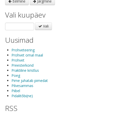
Eelmine
Järgmine
Vali kuupäev
Vali
Uusimad
Prohveteering
Prohvet omal maal
Prohvet
Preesterkond
Praktiline kristlus
Poeg
Pime juhatab pimedat
Pilvesammas
Piibel
Pidalitõbi(ne)
RSS