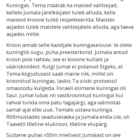
Kuningas. Tema määrab ka maised valitsejad,
kellele Jumala järelkäijatel tuleb alluda, kelle
maiseid kroone tuleb respekteerida. Maistes
asjades tuleb maistele valitsejatele alluda, aga taeva
asjades mitte.
Kroon annab selle kandjale kuningaseisuse: te olete
kuninglik sugu, püha preesterkond. Jumala antud
kroon pole nähtav, see ei koosne kullast ja
vääriskividest. Kuigi Jumal ei pidanud õigeks, et
Tema kogudusest saab maine riik, millel on
kroonitud kuningas, laskis Ta siiski protsessil
omasoodu kulgeda. Iisraeli esimene kuningas oli
Saul. Jumal lubas nii vastkroonitud kuningal kui
rahval tunda oma patu tagajärgi, aga valmistas
samal ajal ette uue, Temale ustava kuninga.
Rõõmustades seaduselaeka ja Jumala enda üle, oli
Taavetil tõeline elukroon, tõeline elupärg.
Südame puhas rõõm imelisest Jumalast on see