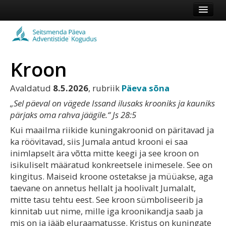
Esileht
Kogudus
Kroon
Koduleht
Vaata veel
Avaldatud
8.5.2026
, rubriik
Päeva sõna
„Sel päeval on vägede Issand ilusaks krooniks ja kauniks
Logi sisse või registreeru
pärjaks oma rahva jäägile.“ Js 28:5
Kui maailma riikide kuningakroonid on päritavad ja
ka röövitavad, siis Jumala antud krooni ei saa
inimlapselt ära võtta mitte keegi ja see kroon on
isikuliselt määratud konkreetsele inimesele. See on
kingitus. Maiseid kroone ostetakse ja müüakse, aga
taevane on annetus hellalt ja hoolivalt Jumalalt,
mitte tasu tehtu eest. See kroon sümboliseerib ja
kinnitab uut nime, mille iga kroonikandja saab ja
mis on ja jääb eluraamatusse. Kristus on kuningate