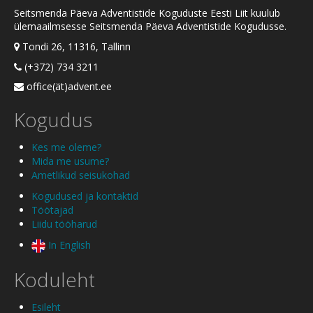
Seitsmenda Päeva Adventistide Koguduste Eesti Liit kuulub
ülemaailmsesse Seitsmenda Päeva Adventistide Kogudusse.
Tondi 26, 11316, Tallinn
(+372) 734 3211
office(ät)advent.ee
Kogudus
Kes me oleme?
Mida me usume?
Ametlikud seisukohad
Kogudused ja kontaktid
Töötajad
Liidu tööharud
In English
Koduleht
Esileht