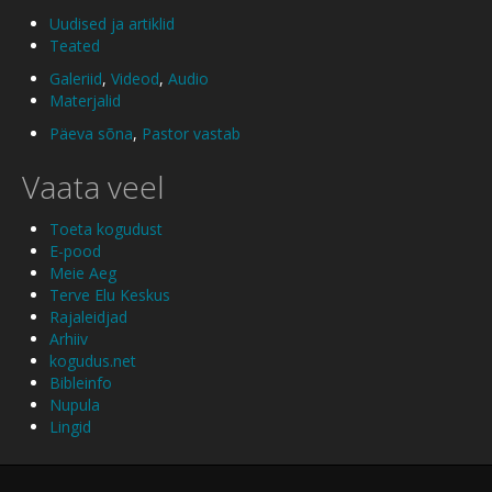
Uudised ja artiklid
Teated
Galeriid
,
Videod
,
Audio
Materjalid
Päeva sõna
,
Pastor vastab
Vaata veel
Toeta kogudust
E-pood
Meie Aeg
Terve Elu Keskus
Rajaleidjad
Arhiiv
kogudus.net
Bibleinfo
Nupula
Lingid