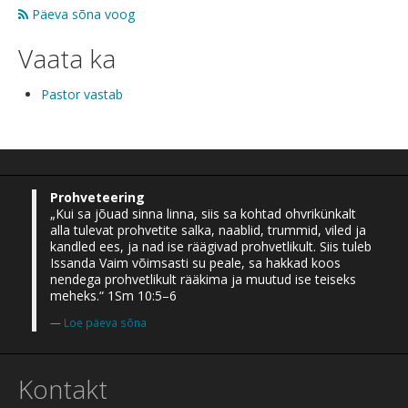
Päeva sõna voog
Vaata ka
Pastor vastab
Prohveteering
„Kui sa jõuad sinna linna, siis sa kohtad ohvrikünkalt
alla tulevat prohvetite salka, naablid, trummid, viled ja
kandled ees, ja nad ise räägivad prohvetlikult. Siis tuleb
Issanda Vaim võimsasti su peale, sa hakkad koos
nendega prohvetlikult rääkima ja muutud ise teiseks
meheks.“ 1Sm 10:5–6
Loe päeva sõna
Kontakt