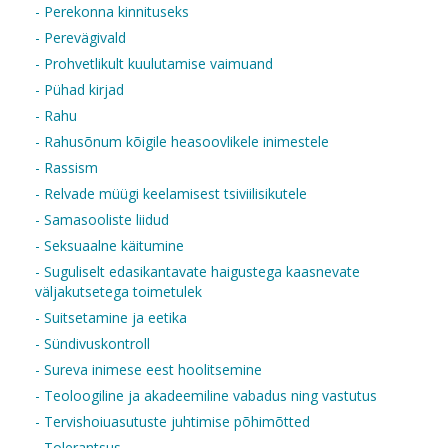
- Perekonna kinnituseks
- Perevägivald
- Prohvetlikult kuulutamise vaimuand
- Pühad kirjad
- Rahu
- Rahusõnum kõigile heasoovlikele inimestele
- Rassism
- Relvade müügi keelamisest tsiviilisikutele
- Samasooliste liidud
- Seksuaalne käitumine
- Suguliselt edasikantavate haigustega kaasnevate
väljakutsetega toimetulek
- Suitsetamine ja eetika
- Sündivuskontroll
- Sureva inimese eest hoolitsemine
- Teoloogiline ja akadeemiline vabadus ning vastutus
- Tervishoiuasutuste juhtimise põhimõtted
- Tolerantsus