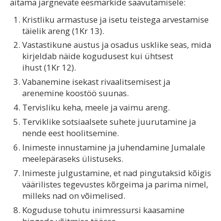
aitama järgnevate eesmärkide saavutamisele:
Kristliku armastuse ja isetu teistega arvestamise
täielik areng (1Kr 13).
Vastastikune austus ja osadus usklike seas, mida
kirjeldab näide kogudusest kui ühtsest
ihust (1Kr 12).
Vabanemine isekast rivaalitsemisest ja
arenemine koostöö suunas.
Tervisliku keha, meele ja vaimu areng.
Terviklike sotsiaalsete suhete juurutamine ja
nende eest hoolitsemine.
Inimeste innustamine ja juhendamine Jumalale
meelepäraseks ülistuseks.
Inimeste julgustamine, et nad pingutaksid kõigis
väärilistes tegevustes kõrgeima ja parima nimel,
milleks nad on võimelised.
Koguduse tohutu inimressursi kaasamine