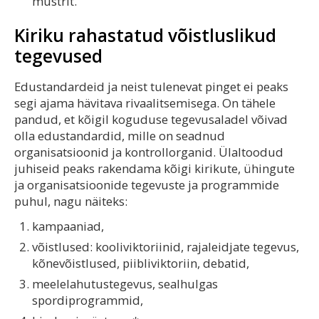
mustrit.
Kiriku rahastatud võistluslikud
tegevused
Edustandardeid ja neist tulenevat pinget ei peaks
segi ajama hävitava rivaalitsemisega. On tähele
pandud, et kõigil koguduse tegevusaladel võivad
olla edustandardid, mille on seadnud
organisatsioonid ja kontrollorganid. Ülaltoodud
juhiseid peaks rakendama kõigi kirikute, ühingute
ja organisatsioonide tegevuste ja programmide
puhul, nagu näiteks:
kampaaniad,
võistlused: kooliviktoriinid, rajaleidjate tegevus,
kõnevõistlused, piibliviktoriin, debatid,
meelelahutustegevus, sealhulgas
spordiprogrammid,