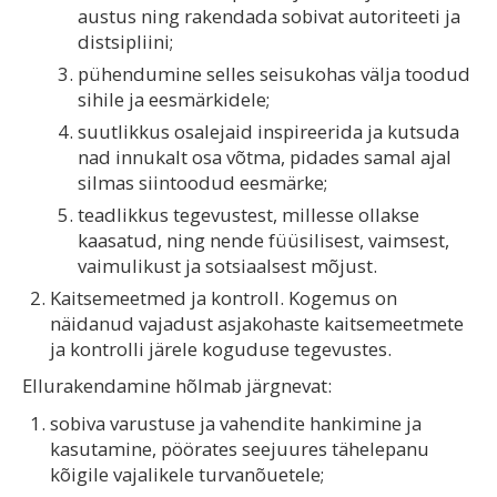
austus ning rakendada sobivat autoriteeti ja
distsipliini;
pühendumine selles seisukohas välja toodud
sihile ja eesmärkidele;
suutlikkus osalejaid inspireerida ja kutsuda
nad innukalt osa võtma, pidades samal ajal
silmas siintoodud eesmärke;
teadlikkus tegevustest, millesse ollakse
kaasatud, ning nende füüsilisest, vaimsest,
vaimulikust ja sotsiaalsest mõjust.
Kaitsemeetmed ja kontroll. Kogemus on
näidanud vajadust asjakohaste kaitsemeetmete
ja kontrolli järele koguduse tegevustes.
Ellurakendamine hõlmab järgnevat:
sobiva varustuse ja vahendite hankimine ja
kasutamine, pöörates seejuures tähelepanu
kõigile vajalikele turvanõuetele;