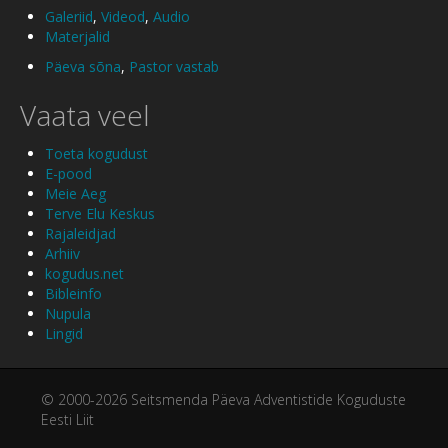
Galeriid
,
Videod
,
Audio
Materjalid
Päeva sõna
,
Pastor vastab
Vaata veel
Toeta kogudust
E-pood
Meie Aeg
Terve Elu Keskus
Rajaleidjad
Arhiiv
kogudus.net
Bibleinfo
Nupula
Lingid
© 2000-2026 Seitsmenda Päeva Adventistide Koguduste
Eesti Liit