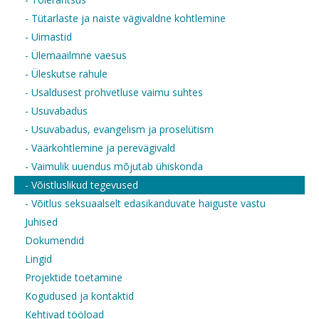
- Tütarlaste ja naiste vägivaldne kohtlemine
- Uimastid
- Ülemaailmne vaesus
- Üleskutse rahule
- Usaldusest prohvetluse vaimu suhtes
- Usuvabadus
- Usuvabadus, evangelism ja proselütism
- Väärkohtlemine ja perevägivald
- Vaimulik uuendus mõjutab ühiskonda
- Võistluslikud tegevused
- Võitlus seksuaalselt edasikanduvate haiguste vastu
Juhised
Dokumendid
Lingid
Projektide toetamine
Kogudused ja kontaktid
Kehtivad tööload