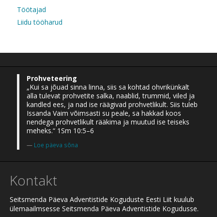
Töötajad
Liidu tööharud
Prohveteering
„Kui sa jõuad sinna linna, siis sa kohtad ohvrikünkalt
alla tulevat prohvetite salka, naablid, trummid, viled ja
kandled ees, ja nad ise räägivad prohvetlikult. Siis tuleb
Issanda Vaim võimsasti su peale, sa hakkad koos
nendega prohvetlikult rääkima ja muutud ise teiseks
meheks.“ 1Sm 10:5–6
Loe päeva sõna
Kontakt
Seitsmenda Päeva Adventistide Koguduste Eesti Liit kuulub
ülemaailmsesse Seitsmenda Päeva Adventistide Kogudusse.