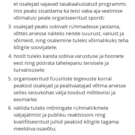
et osalejad vajavad tasakaalustatud programmi,
mis peaks sisaldama ka teisi vaba aja veetmise
võimalusi peale organiseeritud spordi;
osalejad peaks sobivalt rühmadesse jaotama,
võttes arvesse näiteks nende suurust, vanust ja
võimeid, ning osalemine tuleks võimalikuks teha
kõigile soovijatele;
hoolt tuleks kanda sobiva varustuse ja hoonete
eest ning pöörata tähelepanu tervisele ja
turvalisusele;
organiseeritud füüsiliste tegevuste korral
peaksid osalejad ja pealtvaatajad võtma arvesse
selles seisukohas välja toodud mõtteviisi ja
eesmärke;
vältida tuleks mõningate rühmaliikmete
väljajätmist ja publiku reaktsiooni ning
kvalifitseeritud juhid peaksid kõigile tagama
meeldiva osavõtu;