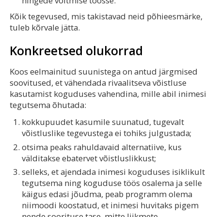
hingede võitmise töösse.
Kõik tegevused, mis takistavad neid põhieesmärke,
tuleb kõrvale jätta.
Konkreetsed olukorrad
Koos eelmainitud suunistega on antud järgmised
soovitused, et vähendada rivaalitseva võistluse
kasutamist koguduses vahendina, mille abil inimesi
tegutsema õhutada:
kokkupuudet kasumile suunatud, tugevalt
võistluslike tegevustega ei tohiks julgustada;
otsima peaks rahuldavaid alternatiive, kus
välditakse ebatervet võistluslikkust;
selleks, et ajendada inimesi koguduses isiklikult
tegutsema ning koguduse töös osalema ja selle
käigus edasi jõudma, peab programm olema
niimoodi koostatud, et inimesi huvitaks pigem
nende soorituse tase, mitte liikmete-,