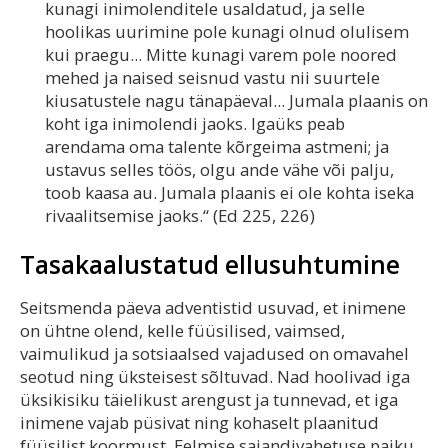
kunagi inimolenditele usaldatud, ja selle
hoolikas uurimine pole kunagi olnud olulisem
kui praegu... Mitte kunagi varem pole noored
mehed ja naised seisnud vastu nii suurtele
kiusatustele nagu tänapäeval... Jumala plaanis on
koht iga inimolendi jaoks. Igaüks peab
arendama oma talente kõrgeima astmeni; ja
ustavus selles töös, olgu ande vähe või palju,
toob kaasa au. Jumala plaanis ei ole kohta iseka
rivaalitsemise jaoks.“ (Ed 225, 226)
Tasakaalustatud ellusuhtumine
Seitsmenda päeva adventistid usuvad, et inimene
on ühtne olend, kelle füüsilised, vaimsed,
vaimulikud ja sotsiaalsed vajadused on omavahel
seotud ning üksteisest sõltuvad. Nad hoolivad iga
üksikisiku täielikust arengust ja tunnevad, et iga
inimene vajab püsivat ning kohaselt plaanitud
füüsilist koormust. Eelmise sajandivahetuse paiku