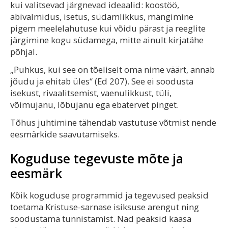
kui valitsevad järgnevad ideaalid: koostöö,
abivalmidus, isetus, südamlikkus, mängimine
pigem meelelahutuse kui võidu pärast ja reeglite
järgimine kogu südamega, mitte ainult kirjatähe
põhjal.
„Puhkus, kui see on tõeliselt oma nime väärt, annab
jõudu ja ehitab üles“ (Ed 207). See ei soodusta
isekust, rivaalitsemist, vaenulikkust, tüli,
võimujanu, lõbujanu ega ebatervet pinget.
Tõhus juhtimine tähendab vastutuse võtmist nende
eesmärkide saavutamiseks.
Koguduse tegevuste mõte ja
eesmärk
Kõik koguduse programmid ja tegevused peaksid
toetama Kristuse-sarnase isiksuse arengut ning
soodustama tunnistamist. Nad peaksid kaasa