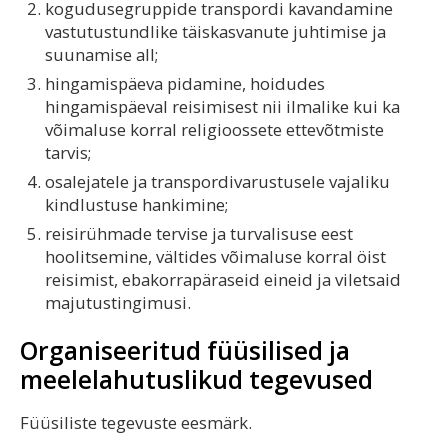
kogudusegruppide transpordi kavandamine
vastutustundlike täiskasvanute juhtimise ja
suunamise all;
hingamispäeva pidamine, hoidudes
hingamispäeval reisimisest nii ilmalike kui ka
võimaluse korral religioossete ettevõtmiste
tarvis;
osalejatele ja transpordivarustusele vajaliku
kindlustuse hankimine;
reisirühmade tervise ja turvalisuse eest
hoolitsemine, vältides võimaluse korral öist
reisimist, ebakorrapäraseid eineid ja viletsaid
majutustingimusi.
Organiseeritud füüsilised ja
meelelahutuslikud tegevused
Füüsiliste tegevuste eesmärk.