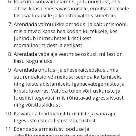
Pakkuda sobivaid elamusi ja tunnustust, mis
aitaks kaasa eneseavastamisele, emotsionaalsele
tasakaalukusele ja koostöövalmis suhetele.
Arendada vaimulikke omadusi ja käitumisjooni,
mis aitavad kaasa hea kodaniku tekkele, kes
juhindub inimsuhetes kristlikest
moraalinormidest ja eetikast.
Arendada vaba aja veetmise oskusi, millest on
kasu kogu eluks.
Arendada ohutus- ja enesekaitseoskusi, mis
suurendaksid võimekust iseenda kaitsmiseks
ning teiste abistamiseks igapäevategemistes ja
kriisiolukorras. Vältida tuleb võitluskunste ja
füüsilisi tegevusi, mis rõhutavad agressiivsust
ning võistluslikkust.
Kasvatada teadlikkust füüsiliste ja vaba aja
tegevuste esteetilistest väärtustest.
Edendada armastust looduse ja
vabaõhutegevuste vastu ning aidata inimesel