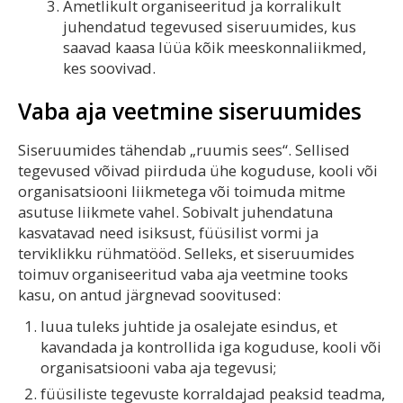
Ametlikult organiseeritud ja korralikult
juhendatud tegevused siseruumides, kus
saavad kaasa lüüa kõik meeskonnaliikmed,
kes soovivad.
Vaba aja veetmine siseruumides
Siseruumides tähendab „ruumis sees“. Sellised
tegevused võivad piirduda ühe koguduse, kooli või
organisatsiooni liikmetega või toimuda mitme
asutuse liikmete vahel. Sobivalt juhendatuna
kasvatavad need isiksust, füüsilist vormi ja
terviklikku rühmatööd. Selleks, et siseruumides
toimuv organiseeritud vaba aja veetmine tooks
kasu, on antud järgnevad soovitused:
luua tuleks juhtide ja osalejate esindus, et
kavandada ja kontrollida iga koguduse, kooli või
organisatsiooni vaba aja tegevusi;
füüsiliste tegevuste korraldajad peaksid teadma,