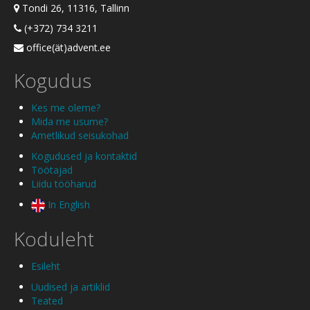
Tondi 26, 11316, Tallinn
(+372) 734 3211
office(ät)advent.ee
Kogudus
Kes me oleme?
Mida me usume?
Ametlikud seisukohad
Kogudused ja kontaktid
Töötajad
Liidu tööharud
In English
Koduleht
Esileht
Uudised ja artiklid
Teated