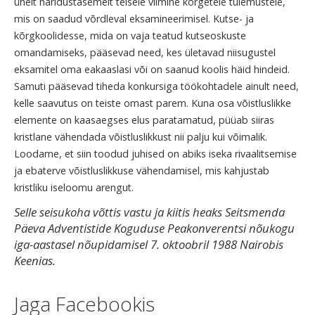
ühelt haridustasemelt teisele viimine kõrgetele tulemustele,
mis on saadud võrdleval eksamineerimisel. Kutse- ja
kõrgkoolidesse, mida on vaja teatud kutseoskuste
omandamiseks, pääsevad need, kes ületavad niisugustel
eksamitel oma eakaaslasi või on saanud koolis häid hindeid.
Samuti pääsevad tiheda konkursiga töökohtadele ainult need,
kelle saavutus on teiste omast parem. Kuna osa võistluslikke
elemente on kaasaegses elus paratamatud, püüab siiras
kristlane vähendada võistluslikkust nii palju kui võimalik.
Loodame, et siin toodud juhised on abiks iseka rivaalitsemise
ja ebaterve võistluslikkuse vähendamisel, mis kahjustab
kristliku iseloomu arengut.
Selle seisukoha võttis vastu ja kiitis heaks Seitsmenda
Päeva Adventistide Koguduse Peakonverentsi nõukogu
iga-aastasel nõupidamisel 7. oktoobril 1988 Nairobis
Keenias.
Jaga Facebookis