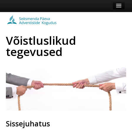
Esileht
Kogudus
Võistluslikud
Koduleht
tegevused
Vaata veel
Logi sisse või registreeru
Sissejuhatus