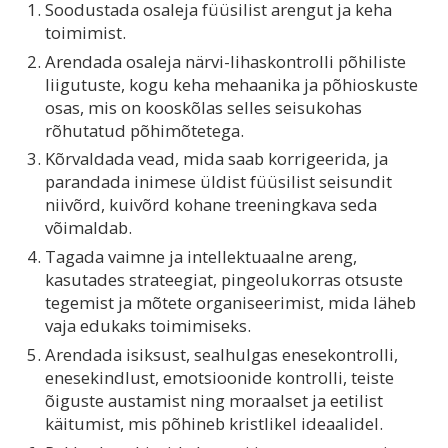
Soodustada osaleja füüsilist arengut ja keha
toimimist.
Arendada osaleja närvi-lihaskontrolli põhiliste
liigutuste, kogu keha mehaanika ja põhioskuste
osas, mis on kooskõlas selles seisukohas
rõhutatud põhimõtetega.
Kõrvaldada vead, mida saab korrigeerida, ja
parandada inimese üldist füüsilist seisundit
niivõrd, kuivõrd kohane treeningkava seda
võimaldab.
Tagada vaimne ja intellektuaalne areng,
kasutades strateegiat, pingeolukorras otsuste
tegemist ja mõtete organiseerimist, mida läheb
vaja edukaks toimimiseks.
Arendada isiksust, sealhulgas enesekontrolli,
enesekindlust, emotsioonide kontrolli, teiste
õiguste austamist ning moraalset ja eetilist
käitumist, mis põhineb kristlikel ideaalidel.