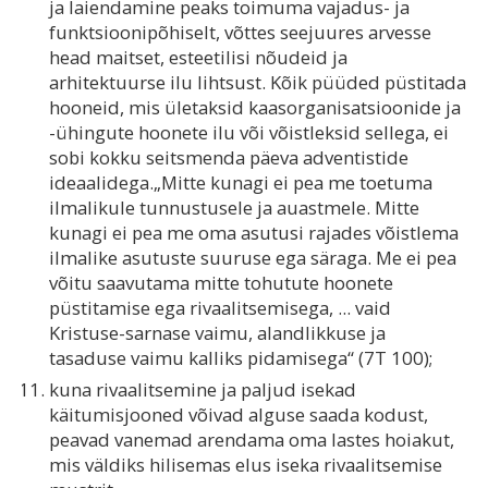
ja laiendamine peaks toimuma vajadus- ja
funktsioonipõhiselt, võttes seejuures arvesse
head maitset, esteetilisi nõudeid ja
arhitektuurse ilu lihtsust. Kõik püüded püstitada
hooneid, mis ületaksid kaasorganisatsioonide ja
-ühingute hoonete ilu või võistleksid sellega, ei
sobi kokku seitsmenda päeva adventistide
ideaalidega.„Mitte kunagi ei pea me toetuma
ilmalikule tunnustusele ja auastmele. Mitte
kunagi ei pea me oma asutusi rajades võistlema
ilmalike asutuste suuruse ega säraga. Me ei pea
võitu saavutama mitte tohutute hoonete
püstitamise ega rivaalitsemisega, ... vaid
Kristuse-sarnase vaimu, alandlikkuse ja
tasaduse vaimu kalliks pidamisega“ (7T 100);
kuna rivaalitsemine ja paljud isekad
käitumisjooned võivad alguse saada kodust,
peavad vanemad arendama oma lastes hoiakut,
mis väldiks hilisemas elus iseka rivaalitsemise