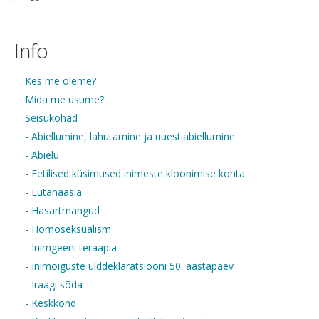
Info
Kes me oleme?
Mida me usume?
Seisukohad
- Abiellumine, lahutamine ja uuestiabiellumine
- Abielu
- Eetilised küsimused inimeste kloonimise kohta
- Eutanaasia
- Hasartmängud
- Homoseksualism
- Inimgeeni teraapia
- Inimõiguste ülddeklaratsiooni 50. aastapäev
- Iraagi sõda
- Keskkond