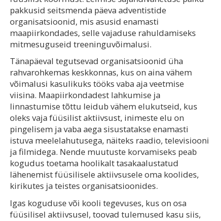
pakkusid seitsmenda päeva adventistide
organisatsioonid, mis asusid enamasti
maapiirkondades, selle vajaduse rahuldamiseks
mitmesuguseid treeninguvõimalusi.
Tänapäeval tegutsevad organisatsioonid üha
rahvarohkemas keskkonnas, kus on aina vähem
võimalusi kasulikuks tööks vaba aja veetmise
viisina. Maapiirkondadest lahkumise ja
linnastumise tõttu leidub vähem elukutseid, kus
oleks vaja füüsilist aktiivsust, inimeste elu on
pingelisem ja vaba aega sisustatakse enamasti
istuva meelelahutusega, näiteks raadio, televisiooni
ja filmidega. Nende muutuste korvamiseks peab
kogudus toetama hoolikalt tasakaalustatud
lähenemist füüsilisele aktiivsusele oma koolides,
kirikutes ja teistes organisatsioonides.
Igas koguduse või kooli tegevuses, kus on osa
füüsilisel aktiivsusel, toovad tulemused kasu siis,