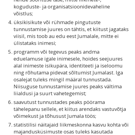
koguduste- ja organisatsioonidevaheline
võistlus;
üksikisikute või rühmade pingutuste
tunnustamise juures on tähtis, et kiitust jagataks
viisil, mis toob au edu eest Jumalale, mitte ei
ülistataks inimesi;
programm või tegevus peaks andma
eduelamuse igale inimesele, hoides seejuures
alal inimeste isikupära, identiteeti ja iseloomu
ning rõhutama pidevat sõltumist Jumalast. Iga
osalejat tuleks mingil määral tunnustada.
Niisuguse tunnustamise juures peaks vältima
liialdusi ja suurt vahetegemist;
saavutust tunnustades peaks pöörama
tähelepanu sellele, et kiitus arendaks vastuvõtja
võimekust ja tõhusust Jumala töös;
statistilisi näitajaid liikmeskonna kasvu kohta või
majandusküsimuste osas tuleks kasutada