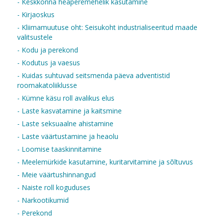
- Keskkonna heaperemehelik kasutamine
- Kirjaoskus
- Kliimamuutuse oht: Seisukoht industrialiseeritud maade
valitsustele
- Kodu ja perekond
- Kodutus ja vaesus
- Kuidas suhtuvad seitsmenda päeva adventistid
roomakatoliiklusse
- Kümne käsu roll avalikus elus
- Laste kasvatamine ja kaitsmine
- Laste seksuaalne ahistamine
- Laste väärtustamine ja heaolu
- Loomise taaskinnitamine
- Meelemürkide kasutamine, kuritarvitamine ja sõltuvus
- Meie väärtushinnangud
- Naiste roll koguduses
- Narkootikumid
- Perekond