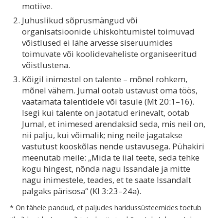
motiive.
Juhuslikud sõprusmängud või
organisatsioonide ühiskohtumistel toimuvad
võistlused ei lähe arvesse siseruumides
toimuvate või koolidevaheliste organiseeritud
võistlustena.
Kõigil inimestel on talente – mõnel rohkem,
mõnel vähem. Jumal ootab ustavust oma töös,
vaatamata talentidele või tasule (Mt 20:1–16).
Isegi kui talente on jaotatud erinevalt, ootab
Jumal, et inimesed arendaksid seda, mis neil on,
nii palju, kui võimalik; ning neile jagatakse
vastutust kooskõlas nende ustavusega. Pühakiri
meenutab meile: „Mida te iial teete, seda tehke
kogu hingest, nõnda nagu Issandale ja mitte
nagu inimestele, teades, et te saate Issandalt
palgaks pärisosa“ (Kl 3:23–24a).
* On tähele pandud, et paljudes haridussüsteemides toetub