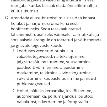
märgata, kuidas ta saab elada õnnelikumalt ja
külluslikumalt.
Arendada ellusuhtumist, mis sisaldab kohast
hoiakut ja harjumusi oma keha eest
hoolitsemiseks. Seda tasakaalustatud
lähenemist füüsilisele, vaimsele, vaimulikule ja
sotsiaalsele arengule on toetatud ja võib toetada
järgnevate tegevuste kaudu:
Looduses veedetud puhkus ja
vabaõhutegevused, näiteks ujumine,
jalgrattasõit, ratsutamine, suusatamine,
paadisõit, võimlemine, aiapidamine,
matkamine, telkimine, kivide kogumine,
sukeldumine, koobaste uurimine ja muud
puhkustegevused.
Hobid, näiteks keraamika, kivilõikamine,
automehaanika, põllumajandus, puutöö,
nahakunst, nikerdamine ja fotograafia.