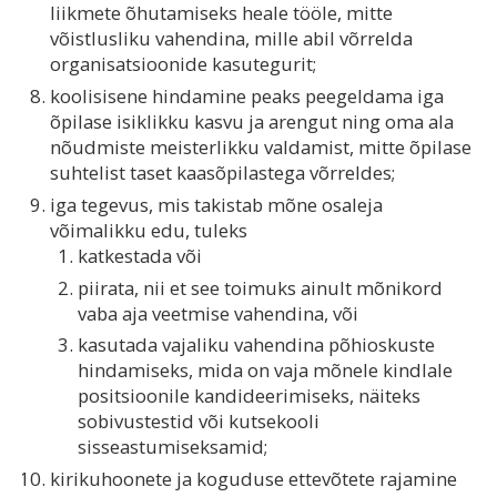
liikmete õhutamiseks heale tööle, mitte
võistlusliku vahendina, mille abil võrrelda
organisatsioonide kasutegurit;
koolisisene hindamine peaks peegeldama iga
õpilase isiklikku kasvu ja arengut ning oma ala
nõudmiste meisterlikku valdamist, mitte õpilase
suhtelist taset kaasõpilastega võrreldes;
iga tegevus, mis takistab mõne osaleja
võimalikku edu, tuleks
katkestada või
piirata, nii et see toimuks ainult mõnikord
vaba aja veetmise vahendina, või
kasutada vajaliku vahendina põhioskuste
hindamiseks, mida on vaja mõnele kindlale
positsioonile kandideerimiseks, näiteks
sobivustestid või kutsekooli
sisseastumiseksamid;
kirikuhoonete ja koguduse ettevõtete rajamine