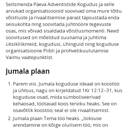
Seitsmenda Päeva Adventistide Kogudus ja selle
arvukad organisatsioonid soovivad oma mure tõttu
võistluste ja rivaalitsemise pärast täpsustada enda
seisukohta ning soovitada juhtnööre tegevuste
osas, mis võivad sisaldada võistlusmomenti. Need
soovitused on mõeldud suunama ja juhtima
üksikliikmeid, kogudusi, ühinguid ning koguduse
organisatsioone Piibli ja prohvetikuulutamise
Vaimu vaatepunktist.
Jumala plaan
Parem viis. Jumala koguduse ideaal on koostöö
ja ühtsus, nagu on kirjeldatud 1Kr 12:12–31, kus
koguduse osad, mida sümboliseerivad
kehaosad, töötavad koos terviku heaks. See on
osavõtlik koostöö; seal ei ole rivaalitsemist.
Jumala plaan Tema töö heaks. „Isiksuse
arendamine on kõige olulisem töö, mis on