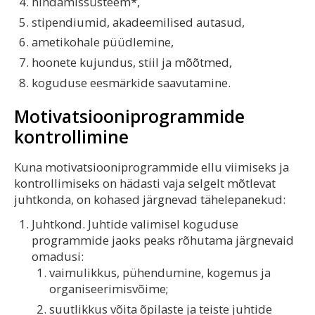
hindamissüsteem*,
stipendiumid, akadeemilised autasud,
ametikohale püüdlemine,
hoonete kujundus, stiil ja mõõtmed,
koguduse eesmärkide saavutamine.
Motivatsiooniprogrammide
kontrollimine
Kuna motivatsiooniprogrammide ellu viimiseks ja
kontrollimiseks on hädasti vaja selgelt mõtlevat
juhtkonda, on kohased järgnevad tähelepanekud:
Juhtkond. Juhtide valimisel koguduse
programmide jaoks peaks rõhutama järgnevaid
omadusi:
vaimulikkus, pühendumine, kogemus ja
organiseerimisvõime;
suutlikkus võita õpilaste ja teiste juhtide