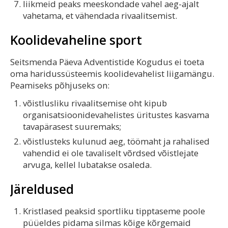
liikmeid peaks meeskondade vahel aeg-ajalt
vahetama, et vähendada rivaalitsemist.
Koolidevaheline sport
Seitsmenda Päeva Adventistide Kogudus ei toeta
oma haridussüsteemis koolidevahelist liigamängu.
Peamiseks põhjuseks on:
võistlusliku rivaalitsemise oht kipub
organisatsioonidevahelistes üritustes kasvama
tavapärasest suuremaks;
võistlusteks kulunud aeg, töömaht ja rahalised
vahendid ei ole tavaliselt võrdsed võistlejate
arvuga, kellel lubatakse osaleda.
Järeldused
Kristlased peaksid sportliku tipptaseme poole
püüeldes pidama silmas kõige kõrgemaid