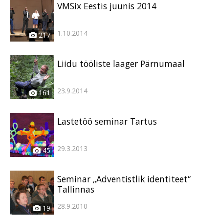
VMSix Eestis juunis 2014
1.10.2014
217
Liidu tööliste laager Pärnumaal
23.9.2014
161
Lastetöö seminar Tartus
29.3.2013
45
Seminar „Adventistlik identiteet“
Tallinnas
28.9.2010
19