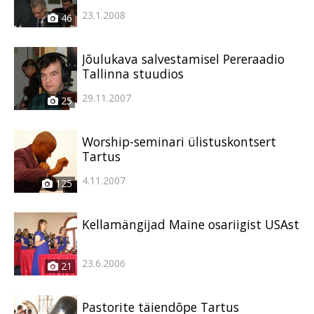
23.1.2008
46
Jõulukava salvestamisel Pereraadio
Tallinna stuudios
29.11.2007
25
Worship-seminari ülistuskontsert
Tartus
4.11.2007
125
Kellamängijad Maine osariigist USAst
23.6.2006
21
Pastorite täiendõpe Tartus