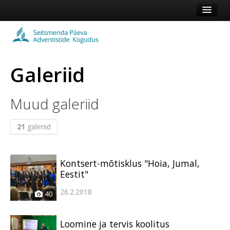
Esileht
Kogudus
Galeriid
Koduleht
Vaata veel
Muud galeriid
Logi sisse või registreeru
21
galeriid
Kontsert-mõtisklus "Hoia, Jumal,
Eestit"
26.2.2018
40
Loomine ja tervis koolitus