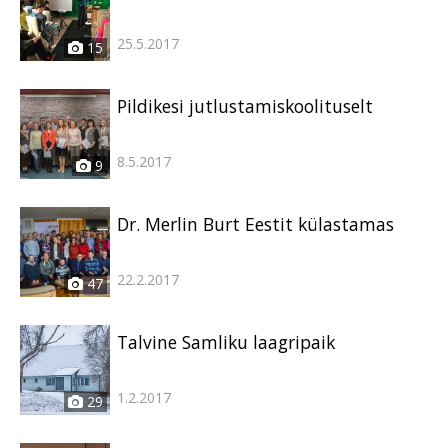
25.5.2017
15
Pildikesi jutlustamiskoolituselt
8.5.2017
9
Dr. Merlin Burt Eestit külastamas
22.2.2017
47
Talvine Samliku laagripaik
1.2.2017
29