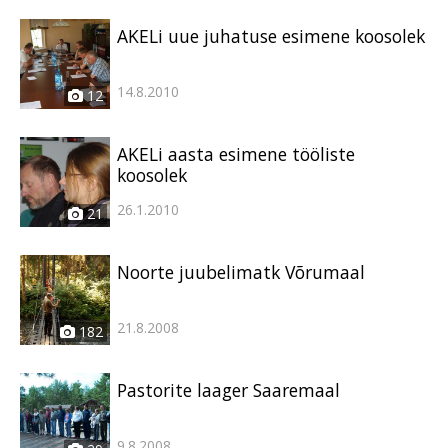
AKELi uue juhatuse esimene koosolek
14.8.2010
12
AKELi aasta esimene tööliste
koosolek
26.1.2010
21
Noorte juubelimatk Võrumaal
21.8.2008
182
Pastorite laager Saaremaal
9.8.2008