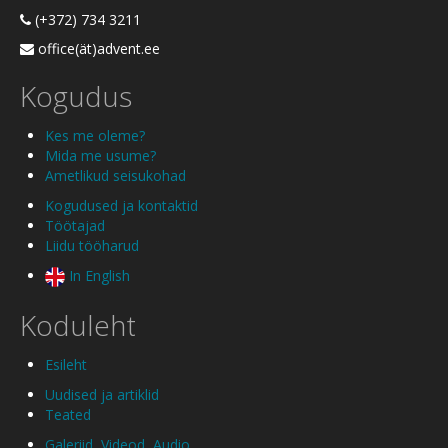
(+372) 734 3211
office(ät)advent.ee
Kogudus
Kes me oleme?
Mida me usume?
Ametlikud seisukohad
Kogudused ja kontaktid
Töötajad
Liidu tööharud
In English
Koduleht
Esileht
Uudised ja artiklid
Teated
Galeriid
,
Videod
,
Audio