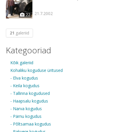
21.7.2002
22
21
galeriid
Kategooriad
Kõik galeriid
Kohaliku koguduse üritused
- Elva kogudus
- Keila kogudus
- Tallinna kogudused
- Haapsalu kogudus
- Narva kogudus
- Pärnu kogudus
- Põltsamaa kogudus
- Rakvere kogudus