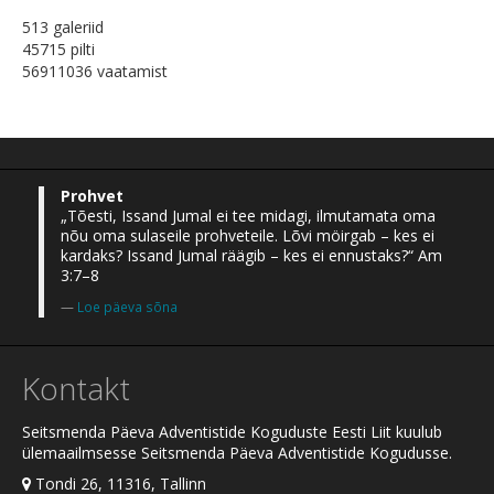
513 galeriid
45715 pilti
56911036 vaatamist
Prohvet
„Tõesti, Issand Jumal ei tee midagi, ilmutamata oma
nõu oma sulaseile prohveteile. Lõvi möirgab – kes ei
kardaks? Issand Jumal räägib – kes ei ennustaks?“ Am
3:7–8
Loe päeva sõna
Kontakt
Seitsmenda Päeva Adventistide Koguduste Eesti Liit kuulub
ülemaailmsesse Seitsmenda Päeva Adventistide Kogudusse.
Tondi 26, 11316, Tallinn