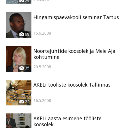
29
Hingamispäevakooli seminar Tartus
15.6.2008
68
Noortejuhtide koosolek ja Meie Aja
kohtumine
20.5.2008
35
AKELi tööliste koosolek Tallinnas
16.5.2008
22
AKELi aasta esimene tööliste
koosolek