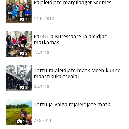
Rajaleidjate märgilaager Soomes
14.10.2018
42
Pärnu ja Kuressaare rajaleidjad
matkamas
7.5.2018
51
Tartu rajaleidjate matk Meenikunno
maastikukaitsealal
6.5.2018
34
Tartu ja Valga rajaleidjate matk
22.8.2011
174