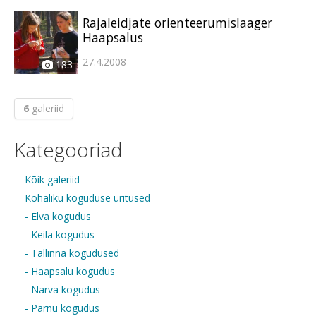
Rajaleidjate orienteerumislaager
Haapsalus
27.4.2008
183
6
galeriid
Kategooriad
Kõik galeriid
Kohaliku koguduse üritused
- Elva kogudus
- Keila kogudus
- Tallinna kogudused
- Haapsalu kogudus
- Narva kogudus
- Pärnu kogudus