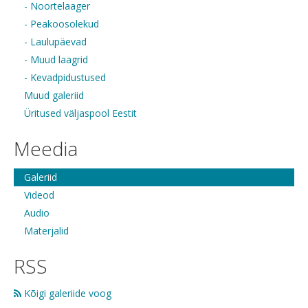
- Noortelaager
- Peakoosolekud
- Laulupäevad
- Muud laagrid
- Kevadpidustused
Muud galeriid
Üritused väljaspool Eestit
Meedia
Galeriid
Videod
Audio
Materjalid
RSS
Kõigi galeriide voog