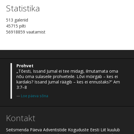
Statistika
513 galeriid
45715 pilti
56918859 vaatamist
Prohvet
„Tõesti, Issand Jumal ei tee midagi, ilmutamata oma
nõu oma sulaseile prohveteile. Lõvi möirgab – kes ei
kardaks? Issand Jumal räägib – kes ei ennustaks?“ Am
3:7–8
Loe päeva sõna
Kontakt
Seitsmenda Päeva Adventistide Koguduste Eesti Liit kuulub