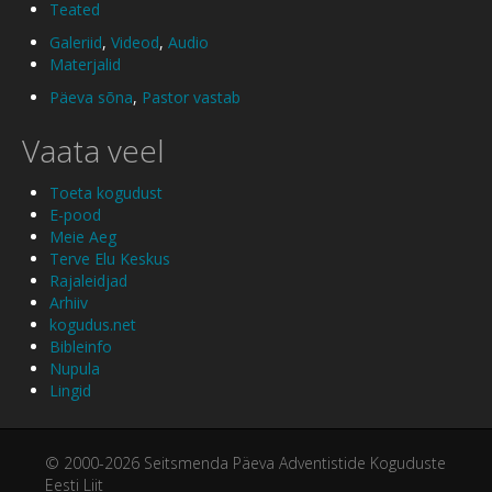
Teated
Galeriid
,
Videod
,
Audio
Materjalid
Päeva sõna
,
Pastor vastab
Vaata veel
Toeta kogudust
E-pood
Meie Aeg
Terve Elu Keskus
Rajaleidjad
Arhiiv
kogudus.net
Bibleinfo
Nupula
Lingid
© 2000-2026 Seitsmenda Päeva Adventistide Koguduste
Eesti Liit