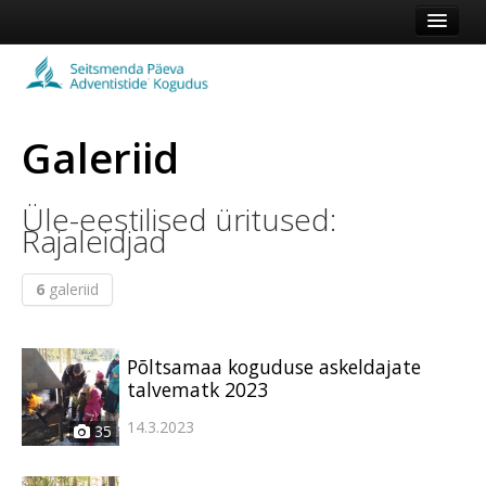
Esileht
Kogudus
Galeriid
Koduleht
Vaata veel
Üle-eestilised üritused:
Rajaleidjad
Logi sisse või registreeru
6
galeriid
Põltsamaa koguduse askeldajate
talvematk 2023
14.3.2023
35