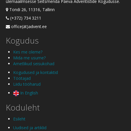
ülemaailmsesse Seitsmenda Päeva Adventistide Kogudusse.
Tondi 26, 11316, Tallinn
(+372) 734 3211
office(ät)advent.ee
Kogudus
Kes me oleme?
Mida me usume?
Ametlikud seisukohad
Kogudused ja kontaktid
Töötajad
Liidu tööharud
In English
Koduleht
Esileht
Uudised ja artiklid