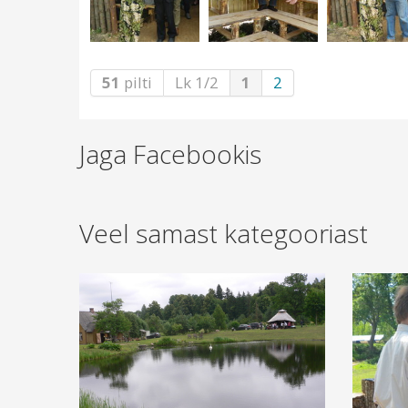
51
pilti
Lk 1/2
1
2
Jaga Facebookis
Veel samast kategooriast