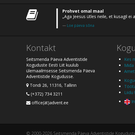
Prohvet omal maal
„Aga Jeesus ütles neile, et kusagil 
Loe päeva sõna
Kontakt
Kog
Seitsmenda Päeva Adventistide
Kes 
Koguduste Eesti Liit kuulub
Mida
ülemaailmsesse Seitsmenda Päeva
Ametl
Adventistide Kogudusse.
Kogud
Tondi 26, 11316, Tallinn
Tööt
Liidu
(+372) 734 3211
In
office(ät)advent.ee
© 2000-2026 Seitsmenda Päeva Adventistide Koguduste E