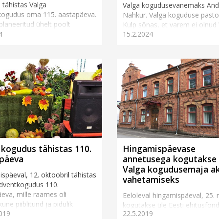
l tähistas Valga
Valga kogudusevanemaks And
kogudus oma 115. aastapäeva.
Nahkur. Valga koguduse pasto
 planeeritud ühelt poolt
Kulp sõnas, et varem ei olnud
4
15.2.2024
iseks kogu...
kogudusel kogudusevanemat, 
aga kogud...
 kogudus tähistas 110.
Hingamispäevase
päeva
annetusega kogutakse 
Valga kogudusemaja a
späeval, 12. oktoobril tähistas
vahetamiseks
adventkogudus 110.
eva, mille raames oli
Eeloleval hingamispäeval, 25. 
ne piiblitund ja pidulik
kogutakse üle Eesti ehitusfond
019
22.5.2019
eenistus ning pärastlõunane
annetust, mis seekord suunat