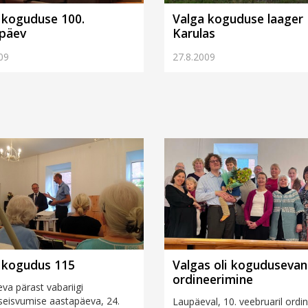
 koguduse 100.
Valga koguduse laager
päev
Karulas
09
27.8.2009
 kogudus 115
Valgas oli koguduseva
ordineerimine
eva pärast vabariigi
seisvumise aastapäeva, 24.
Laupäeval, 10. veebruaril ordin