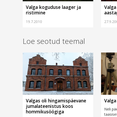
Valga koguduse laager ja
Valga
ristimine
aasta
19.7.2010
27.9.20
Loe seotud teemal
Valgas oli hingamispäevane
Valga
jumalateenistus koos
Neli pä
hommikusöögiga
taasise