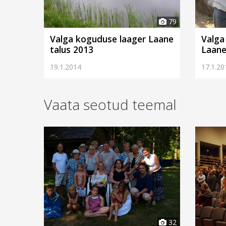
79
Valga koguduse laager Laane
Valga
talus 2013
Laan
19.1.2014
17.1.20
Vaata seotud teemal
32