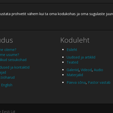
ei austata prohvetit vähem kui ta oma kodukohas ja oma sugulaste juu
udus
Koduleht
me oleme?
Esileht
 me usume?
Uudised ja artiklid
ikud seisukohad
Teated
used ja kontaktid
Galeriid
,
Videod
,
Audio
ajad
Materjalid
 tööharud
Päeva sõna
,
Pastor vastab
 English
esti Liit