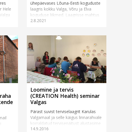
res
ühepäevases Lõuna-Eesti koguduste
r Hele
laagris kokku Valga, Võru ja Elva
 Valga
koguduse liikmed. Laagrisse mahtus
2.8.2021
küll
ühiseid jutuajamisi ja sö&...
Loomine ja tervis
raha
(CREATION Health) seminar
kende
Valgas
Pärast suvist terviselaagrit Karulas
Valgamaal ja selle käigus linnarahvale
mail
korraldatud tervisenäitust alustasime
i
14.9.2016
Valga koguduse majas
akse