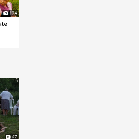
174
ate
47