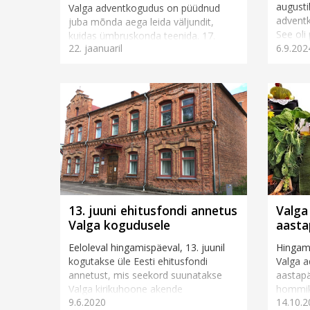
augusti
Valga adventkogudus on püüdnud
advent
juba mõnda aega leida väljundit,
See oli
kuidas ümbruskonda teenida. 17.
22. jaanuaril
6.9.202
kogunem
jaanuaril katsime jumalateenistuse
alguseks hommikusöögilaua, mille...
13. juuni ehitusfondi annetus
Valga
Valga kogudusele
aasta
Eeloleval hingamispäeval, 13. juunil
Hingami
kogutakse üle Eesti ehitusfondi
Valga 
annetust, mis seekord suunatakse
aastapä
Valga kirikuhoone akende
hommiku
9.6.2020
14.10.2
vahetamisse. Samal otstarbel
jumalat