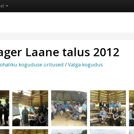
eel
ager Laane talus 2012
ohaliku koguduse üritused
/
Valga kogudus