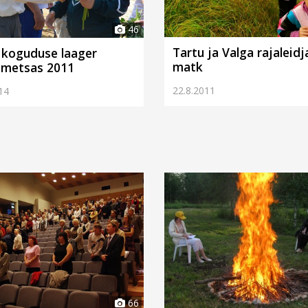
46
Tartu ja Valga rajaleidj
 koguduse laager
matk
emetsas 2011
22.8.2011
14
66