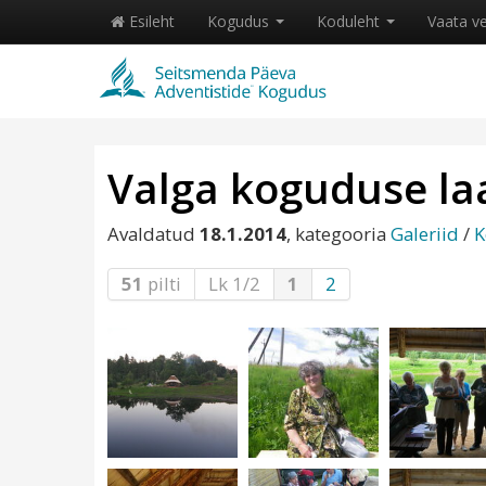
Esileht
Kogudus
Koduleht
Vaata v
Valga koguduse la
Avaldatud
18.1.2014
, kategooria
Galeriid
/
K
51
pilti
Lk 1/2
1
2