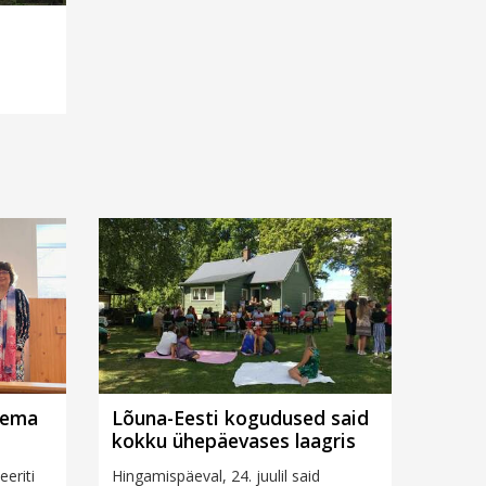
nema
Lõuna-Eesti kogudused said
kokku ühepäevases laagris
eeriti
Hingamispäeval, 24. juulil said