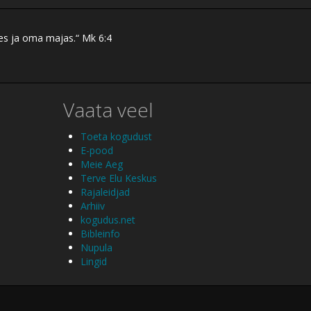
res ja oma majas.“ Mk 6:4
Vaata veel
Toeta kogudust
E-pood
Meie Aeg
Terve Elu Keskus
Rajaleidjad
Arhiiv
kogudus.net
Bibleinfo
Nupula
Lingid