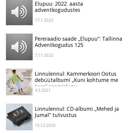
Elupuu: 2022. aasta
adventkogudustes
17.1.2023
Pereraadio saade „Elupuu“: Tallinna
Adventkogudus 125
7.11.2022
Linnulennul: Kammerkoori Ootus
debüütalbumi „Kuni kohtume me
taas“ saamislugu
4.3.2021
Linnulennul: CD-albumi „Mehed ja
Jumal“ tutvustus
15.12.2020