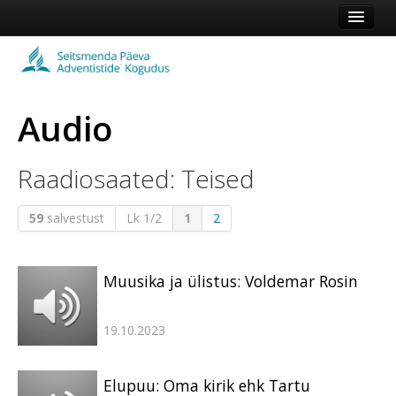
Esileht
Kogudus
Audio
Koduleht
Vaata veel
Raadiosaated: Teised
Logi sisse või registreeru
59
salvestust
Lk 1/2
1
2
Muusika ja ülistus: Voldemar Rosin
19.10.2023
Elupuu: Oma kirik ehk Tartu