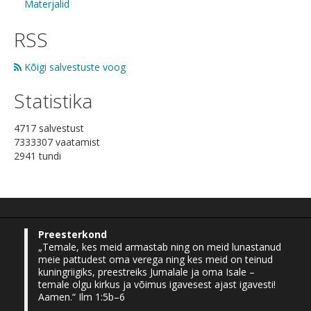
Materjalid
RSS
Kõigi salvestuste voog
Statistika
4717 salvestust
7333307 vaatamist
2941 tundi
Preesterkond
„Temale, kes meid armastab ning on meid lunastanud
meie pattudest oma verega ning kes meid on teinud
kuningriigiks, preestreiks Jumalale ja oma Isale –
temale olgu kirkus ja võimus igavesest ajast igavesti!
Aamen.“ Ilm 1:5b–6