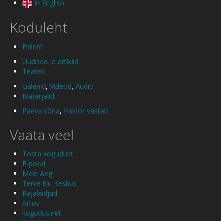
In English
Koduleht
Esileht
Uudised ja artiklid
Teated
Galeriid
,
Videod
,
Audio
Materjalid
Päeva sõna
,
Pastor vastab
Vaata veel
Toeta kogudust
E-pood
Meie Aeg
Terve Elu Keskus
Rajaleidjad
Arhiiv
kogudus.net