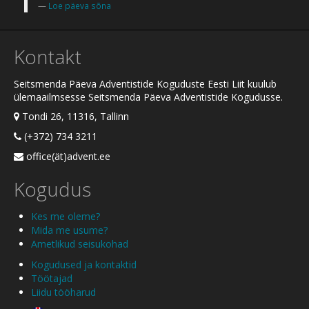
Loe päeva sõna
Kontakt
Seitsmenda Päeva Adventistide Koguduste Eesti Liit kuulub
ülemaailmsesse Seitsmenda Päeva Adventistide Kogudusse.
Tondi 26, 11316, Tallinn
(+372) 734 3211
office(ät)advent.ee
Kogudus
Kes me oleme?
Mida me usume?
Ametlikud seisukohad
Kogudused ja kontaktid
Töötajad
Liidu tööharud