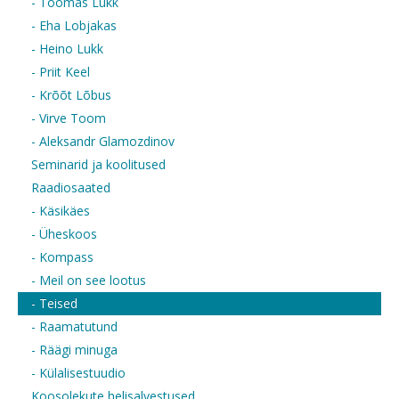
- Toomas Lukk
- Eha Lobjakas
- Heino Lukk
- Priit Keel
- Krõõt Lõbus
- Virve Toom
- Aleksandr Glamozdinov
Seminarid ja koolitused
Raadiosaated
- Käsikäes
- Üheskoos
- Kompass
- Meil on see lootus
- Teised
- Raamatutund
- Räägi minuga
- Külalisestuudio
Koosolekute helisalvestused