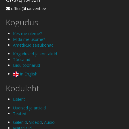
(+372) 734 3211
office(ät)advent.ee
Kogudus
Kes me oleme?
Mida me usume?
Ametlikud seisukohad
Kogudused ja kontaktid
Töötajad
Liidu tööharud
In English
Koduleht
Esileht
Uudised ja artiklid
Teated
Galeriid
,
Videod
,
Audio
Materjalid