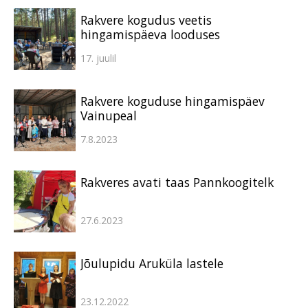
Rakvere kogudus veetis
hingamispäeva looduses
17. juulil
Rakvere koguduse hingamispäev
Vainupeal
7.8.2023
Rakveres avati taas Pannkoogitelk
27.6.2023
Jõulupidu Aruküla lastele
23.12.2022