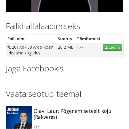
Video
Failid allalaadimiseks
Faili nimi
Suurus
Tõmbamisi
2017.07.08 Ardo Rosin:
26,2 MB
177
Lae alla
Ideaalne kogudus
Jaga Facebookis
Vaata seotud teemal
Olavi Laur: Põgenemiseteelt koju
(Rakveres)
Eile