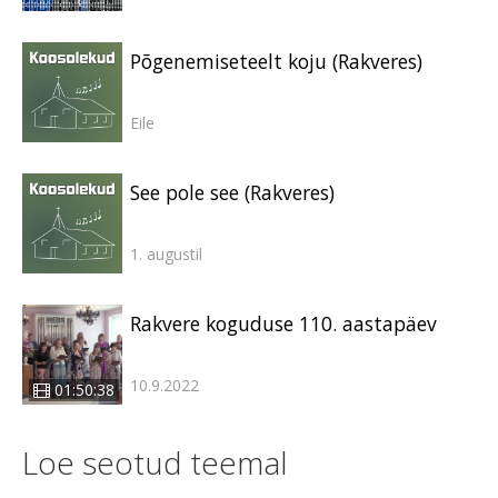
Põgenemiseteelt koju (Rakveres)
Eile
See pole see (Rakveres)
1. augustil
Rakvere koguduse 110. aastapäev
10.9.2022
01:50:38
Loe seotud teemal