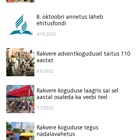
8. oktoobri annetus läheb
ehitusfondi
4.10.2022
Rakvere adventkogudusel täitus 110
aastat
6.9.2022
Rakvere koguduse laagris sai sel
aastal osaleda ka veebi teel
7.7.2022
Rakvere koguduse tegus
nädalavahetus