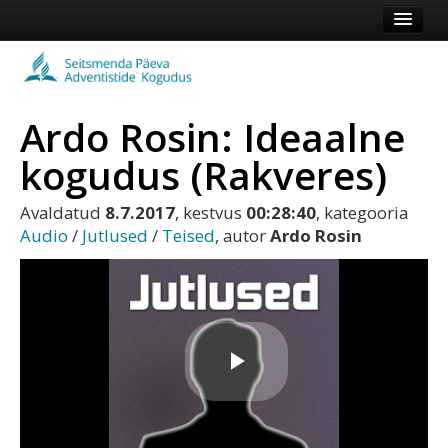
Esileht
Kogudus
Ardo Rosin: Ideaalne
Koduleht
kogudus (Rakveres)
Vaata veel
Avaldatud
8.7.2017
, kestvus
00:28:40
, kategooria
Logi sisse või registreeru
Audio
/
Jutlused
/
Teised
, autor
Ardo Rosin
Play