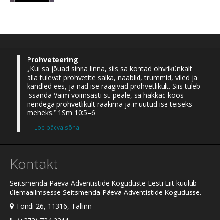
Prohveteering
„Kui sa jõuad sinna linna, siis sa kohtad ohvrikünkalt
alla tulevat prohvetite salka, naablid, trummid, viled ja
kandled ees, ja nad ise räägivad prohvetlikult. Siis tuleb
Issanda Vaim võimsasti su peale, sa hakkad koos
nendega prohvetlikult rääkima ja muutud ise teiseks
meheks.“ 1Sm 10:5–6
Loe päeva sõna
Kontakt
Seitsmenda Päeva Adventistide Koguduste Eesti Liit kuulub
ülemaailmsesse Seitsmenda Päeva Adventistide Kogudusse.
Tondi 26, 11316, Tallinn