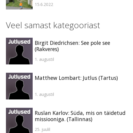
15.6.2022
Veel samast kategooriast
Birgit Diedrichsen: See pole see
(Rakveres)
1. augustil
Matthew Lombart: Jutlus (Tartus)
1. augustil
Ruslan Karlov: Süda, mis on täidetud
missiooniga. (Tallinnas)
25. juulil