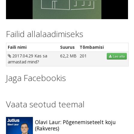
Video
Failid allalaadimiseks
Faili nimi
Suurus
Tõmbamisi
2017.04.29 Kas sa
62,2 MB
201
Lae alla
armastad mind?
Jaga Facebookis
Vaata seotud teemal
Olavi Laur: Põgenemiseteelt koju
(Rakveres)