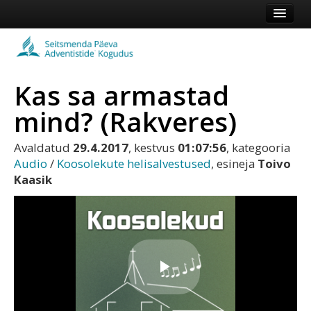
Esileht
Kogudus
Kas sa armastad
Koduleht
mind? (Rakveres)
Vaata veel
Avaldatud
29.4.2017
, kestvus
01:07:56
, kategooria
Logi sisse või registreeru
Audio
/
Koosolekute helisalvestused
, esineja
Toivo
Kaasik
Play