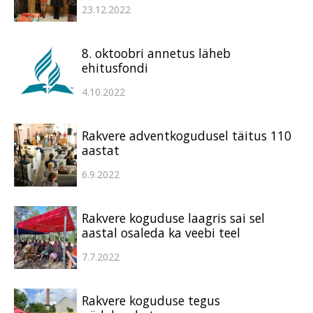
23.12.2022
8. oktoobri annetus läheb
ehitusfondi
4.10.2022
Rakvere adventkogudusel täitus 110
aastat
6.9.2022
Rakvere koguduse laagris sai sel
aastal osaleda ka veebi teel
7.7.2022
Rakvere koguduse tegus