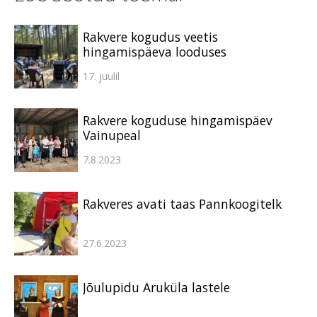
Rakvere kogudus veetis
hingamispäeva looduses
17. juulil
Rakvere koguduse hingamispäev
Vainupeal
7.8.2023
Rakveres avati taas Pannkoogitelk
27.6.2023
Jõulupidu Aruküla lastele