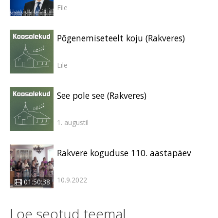
Eile
Põgenemiseteelt koju (Rakveres)
Eile
See pole see (Rakveres)
1. augustil
Rakvere koguduse 110. aastapäev
10.9.2022
01:50:38
Loe seotud teemal