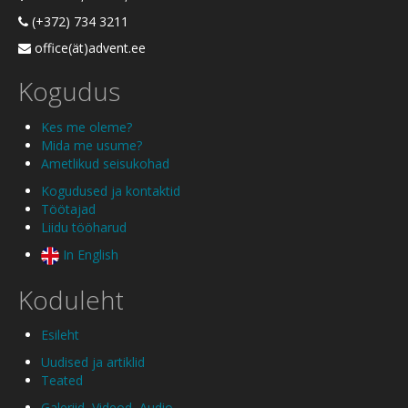
(+372) 734 3211
office(ät)advent.ee
Kogudus
Kes me oleme?
Mida me usume?
Ametlikud seisukohad
Kogudused ja kontaktid
Töötajad
Liidu tööharud
In English
Koduleht
Esileht
Uudised ja artiklid
Teated
Galeriid
,
Videod
,
Audio