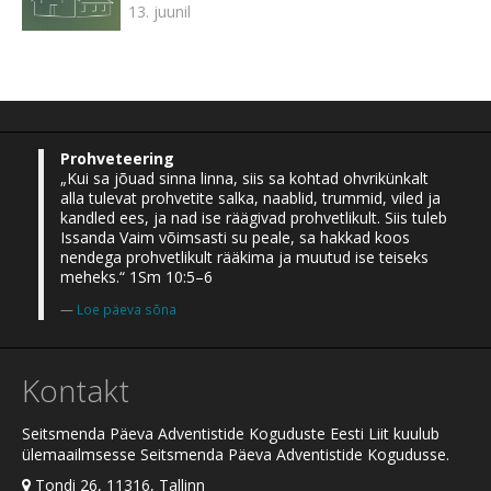
13. juunil
Prohveteering
„Kui sa jõuad sinna linna, siis sa kohtad ohvrikünkalt
alla tulevat prohvetite salka, naablid, trummid, viled ja
kandled ees, ja nad ise räägivad prohvetlikult. Siis tuleb
Issanda Vaim võimsasti su peale, sa hakkad koos
nendega prohvetlikult rääkima ja muutud ise teiseks
meheks.“ 1Sm 10:5–6
Loe päeva sõna
Kontakt
Seitsmenda Päeva Adventistide Koguduste Eesti Liit kuulub
ülemaailmsesse Seitsmenda Päeva Adventistide Kogudusse.
Tondi 26, 11316, Tallinn