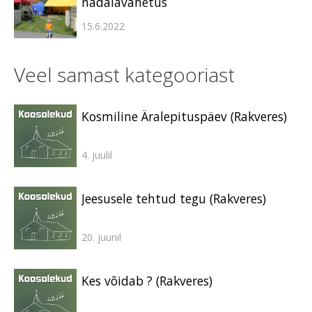
nädalavahetus
15.6.2022
Veel samast kategooriast
Kosmiline Äralepituspäev (Rakveres)
4. juulil
Jeesusele tehtud tegu (Rakveres)
20. juunil
Kes võidab ? (Rakveres)