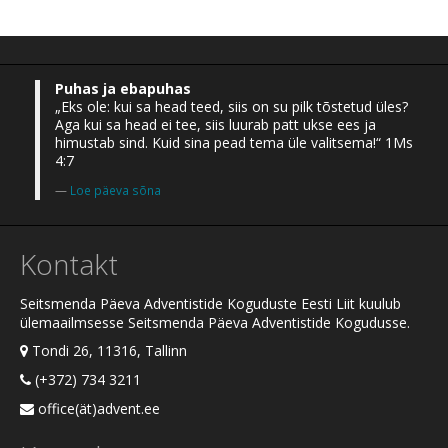
Puhas ja ebapuhas
„Eks ole: kui sa head teed, siis on su pilk tõstetud üles?
Aga kui sa head ei tee, siis luurab patt ukse ees ja
himustab sind. Kuid sina pead tema üle valitsema!“ 1Ms
4:7
Loe päeva sõna
Kontakt
Seitsmenda Päeva Adventistide Koguduste Eesti Liit kuulub
ülemaailmsesse Seitsmenda Päeva Adventistide Kogudusse.
Tondi 26, 11316, Tallinn
(+372) 734 3211
office(ät)advent.ee