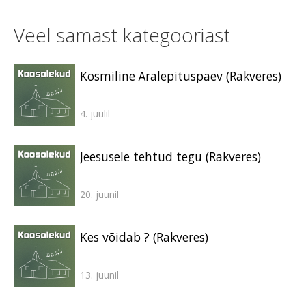
Veel samast kategooriast
Kosmiline Äralepituspäev (Rakveres)
4. juulil
Jeesusele tehtud tegu (Rakveres)
20. juunil
Kes võidab ? (Rakveres)
13. juunil