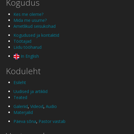
Kogudus
Kes me oleme?
Mida me usume?
Ametlikud seisukohad
Kogudused ja kontaktid
Töötajad
Liidu tööharud
In English
Koduleht
Esileht
Uudised ja artiklid
Teated
Galeriid
,
Videod
,
Audio
Materjalid
Päeva sõna
,
Pastor vastab