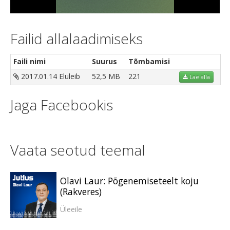
Video
Failid allalaadimiseks
Faili nimi
Suurus
Tõmbamisi
2017.01.14 Eluleib
52,5 MB
221
Lae alla
Jaga Facebookis
Vaata seotud teemal
Olavi Laur: Põgenemiseteelt koju
(Rakveres)
Üleeile