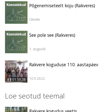
Põgenemiseteelt koju (Rakveres)
Üleeile
See pole see (Rakveres)
1. augustil
Rakvere koguduse 110. aastapäev
10.9.2022
01:50:38
Loe seotud teemal
Rakvere kogudus veetis