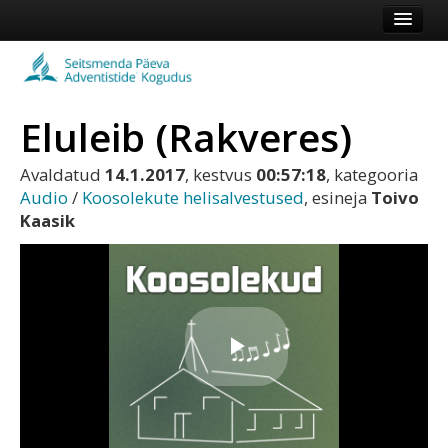
Esileht
Kogudus
Eluleib (Rakveres)
Koduleht
Vaata veel
Avaldatud
14.1.2017
, kestvus
00:57:18
, kategooria
Audio
/
Koosolekute helisalvestused
, esineja
Toivo
Kaasik
Logi sisse või registreeru
Play