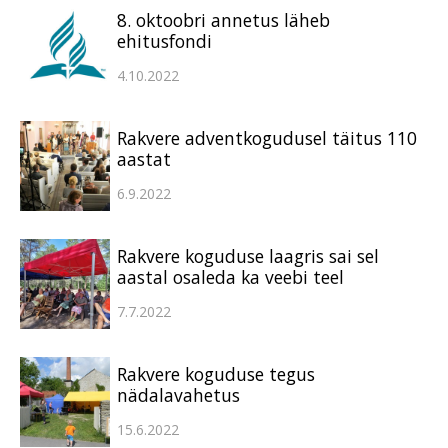
8. oktoobri annetus läheb
ehitusfondi
4.10.2022
Rakvere adventkogudusel täitus 110
aastat
6.9.2022
Rakvere koguduse laagris sai sel
aastal osaleda ka veebi teel
7.7.2022
Rakvere koguduse tegus
nädalavahetus
15.6.2022