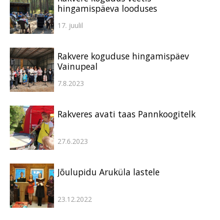
hingamispäeva looduses
17. juulil
Rakvere koguduse hingamispäev
Vainupeal
7.8.2023
Rakveres avati taas Pannkoogitelk
27.6.2023
Jõulupidu Aruküla lastele
23.12.2022