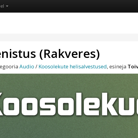
eel
enistus (Rakveres)
tegooria
Audio
/
Koosolekute helisalvestused
, esineja
Toi