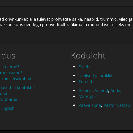
ad ohvrikünkalt alla tulevat prohvetite salka, naablid, trummid, viled ja
 hakkad koos nendega prohvetlikult rääkima ja muutud ise teiseks me
udus
Koduleht
me oleme?
Esileht
 me usume?
Uudised ja artiklid
ikud seisukohad
Teated
used ja kontaktid
Galeriid
,
Videod
,
Audio
ajad
Materjalid
 tööharud
Päeva sõna
,
Pastor vastab
 English