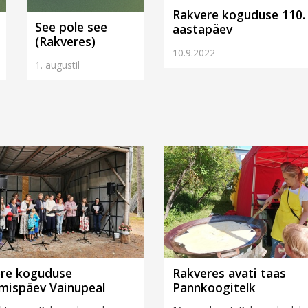
Rakvere koguduse 110.
See pole see
aastapäev
(Rakveres)
10.9.2022
1. augustil
re koguduse
Rakveres avati taas
mispäev Vainupeal
Pannkoogitelk