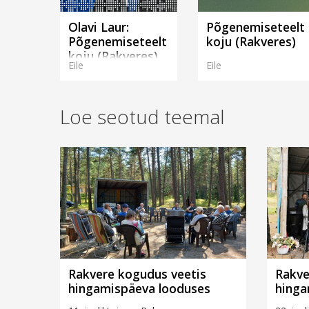
Olavi Laur:
Põgenemiseteelt
Põgenemiseteelt
koju (Rakveres)
koju (Rakveres)
Eile
Eile
Loe seotud teemal
Rakvere kogudus veetis
Rakve
hingamispäeva looduses
hinga