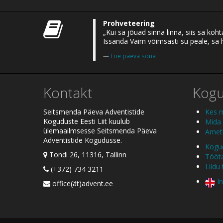
Prohveteering
„Kui sa jõuad sinna linna, siis sa koht
Issanda Vaim võimsasti su peale, sa
Loe päeva sõna
Kontakt
Kog
Seitsmenda Päeva Adventistide
Kes 
Koguduste Eesti Liit kuulub
Mida
ülemaailmsesse Seitsmenda Päeva
Ametl
Adventistide Kogudusse.
Kogud
Tondi 26, 11316, Tallinn
Tööt
Liidu
(+372) 734 3211
In
office(ät)advent.ee