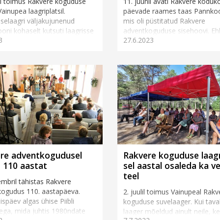
lil toimus Rakvere koguduse
11. juunil avati Rakvere koduk
ainupea laagriplatsil.
päevade raames taas Pannkoo
elaagri väljakujunenud
mis oli püstitatud Rakvere
iooni kohaselt kutsuti laagrisse
adventkoguduse sisehoovi. Eh
3
27.6.2023
a külaliskõneleja, kelleks tä...
tegevustik toimus õues, olid k
kogudusehoone u...
re adventkogudusel
Rakvere koguduse laagr
s 110 aastat
sel aastal osaleda ka v
teel
embril tähistas Rakvere
kogudus 110. aastapäeva.
2. juulil toimus Vainupeal Rakv
späev algas ühise Piibli
koguduse suvelaager. Kui taval
ega, mida juhtis 1980ndate
laager mõeldud ainult neile, k