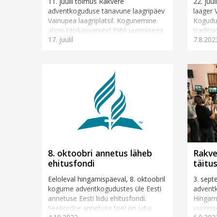
11. juulil toimus Rakvere
22. juu
adventkoguduse tänavune laagripäev
laager V
Vainupea laagriplatsil. Kogunemine
Kogudus
algas täiskasvanutel Piibli uurimisega
tradits
17. juulil
7.8.202
pastor Toivo Kaasiku juhtimisel,
kõnelem
samal ajal rääkis Annely Ka...
8. oktoobri annetus läheb
Rakve
ehitusfondi
täitu
Eeloleval hingamispäeval, 8. oktoobril
3. sept
kogume adventkogudustes üle Eesti
advent
annetuse Eesti liidu ehitusfondi.
Hingami
Seekordse annetuse toel on juba
uurimis