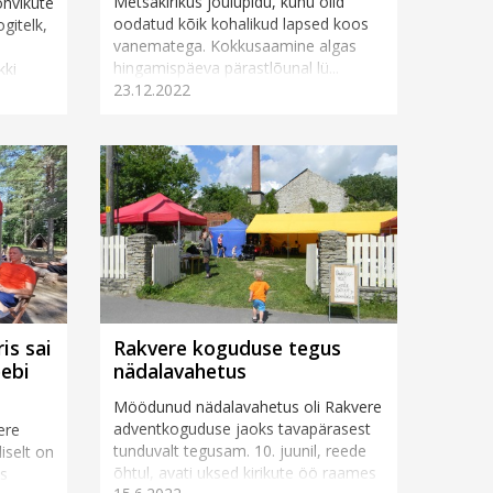
Metsakirikus jõulupidu, kuhu olid
ohvikute
oodatud kõik kohalikud lapsed koos
gitelk,
vanematega. Kokkusaamine algas
hingamispäeva pärastlõunal lü...
kki
23.12.2022
a
is sai
Rakvere koguduse tegus
eebi
nädalavahetus
Möödunud nädalavahetus oli Rakvere
adventkoguduse jaoks tavapärasest
ere
tunduvalt tegusam. 10. juunil, reede
iselt on
õhtul, avati uksed kirikute öö raames
es