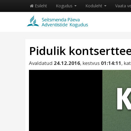
Esileht
Kogudus
Koduleht
Vaata v
Pidulik kontsertte
Avaldatud
24.12.2016
, kestvus
01:14:11
, ka