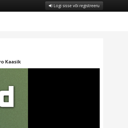
Logi sisse või registreeru
vo Kaasik