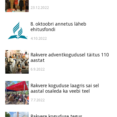
23.12.2022
8. oktoobri annetus läheb
ehitusfondi
4.10.2022
Rakvere adventkogudusel täitus 110
aastat
6.9.2022
Rakvere koguduse laagris sai sel
aastal osaleda ka veebi teel
7.7.2022
Rakvere koguduse tegus