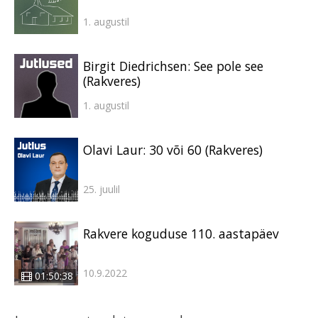
1. augustil
Birgit Diedrichsen: See pole see
(Rakveres)
1. augustil
Olavi Laur: 30 või 60 (Rakveres)
25. juulil
Rakvere koguduse 110. aastapäev
10.9.2022
01:50:38