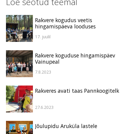
Loe seotud teemal
Rakvere kogudus veetis
hingamispäeva looduses
17. juulil
Rakvere koguduse hingamispäev
Vainupeal
7.8.2023
Rakveres avati taas Pannkoogitelk
27.6.2023
Jõulupidu Aruküla lastele