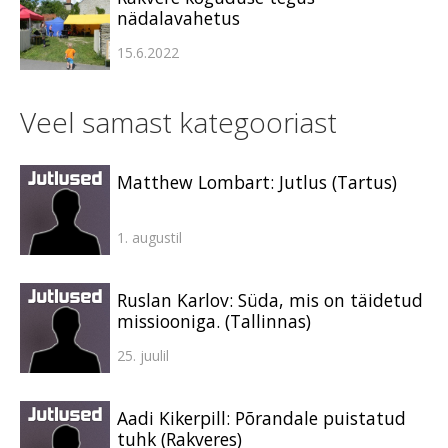
nädalavahetus
15.6.2022
Veel samast kategooriast
Matthew Lombart: Jutlus (Tartus)
1. augustil
Ruslan Karlov: Süda, mis on täidetud
missiooniga. (Tallinnas)
25. juulil
Aadi Kikerpill: Põrandale puistatud
tuhk (Rakveres)