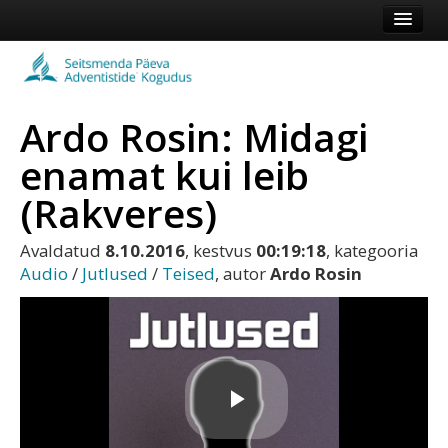
Esileht
Kogudus
Ardo Rosin: Midagi
Koduleht
enamat kui leib
Vaata veel
(Rakveres)
Logi sisse või registreeru
Avaldatud
8.10.2016
, kestvus
00:19:18
, kategooria
Audio
/
Jutlused
/
Teised
, autor
Ardo Rosin
Play