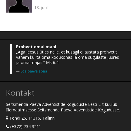
18. juulil
Prohvet omal maal
„Aga Jeesus ütles neile, et kusagil ei austata prohvetit
vähem kui ta oma kodukohas ja oma sugulaste juures
ja oma majas.“ Mk 6:4
Loe päeva sõna
Kontakt
Seitsmenda Päeva Adventistide Koguduste Eesti Liit kuulub
ülemaailmsesse Seitsmenda Päeva Adventistide Kogudusse.
Tondi 26, 11316, Tallinn
(+372) 734 3211