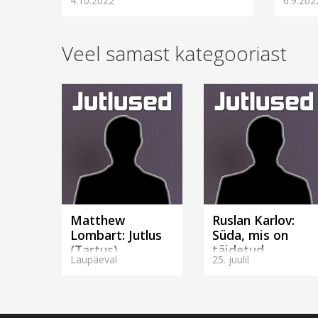
4.10.2022
6.9.202
remonditud Rakvere kiriku II korrusel
alguses
asuv korter, ...
teeninu
Veel samast kategooriast
Matthew
Ruslan Karlov:
Lombart: Jutlus
Süda, mis on
(Tartus)
täidetud
Laupäeval
25. juulil
missiooniga.
(Tallinnas)