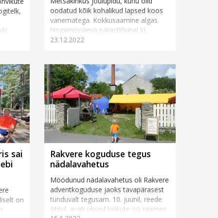
Metsakirikus jõulupidu, kuhu olid
ohvikute
oodatud kõik kohalikud lapsed koos
gitelk,
vanematega. Kokkusaamine algas
hingamispäeva pärastlõunal lü...
kki
23.12.2022
a
is sai
Rakvere koguduse tegus
eebi
nädalavahetus
Möödunud nädalavahetus oli Rakvere
adventkoguduse jaoks tavapärasest
ere
tunduvalt tegusam. 10. juunil, reede
iselt on
õhtul, avati uksed kirikute öö raames
es