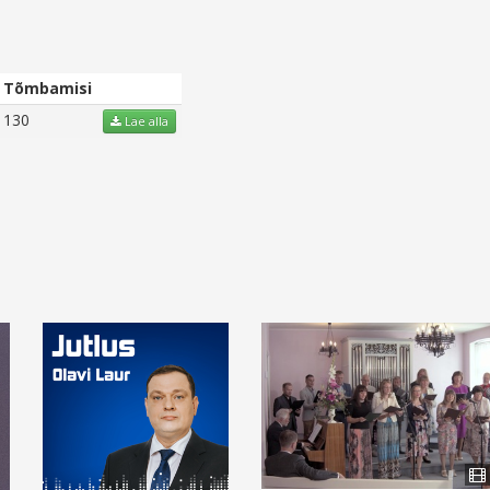
Tõmbamisi
130
Lae alla