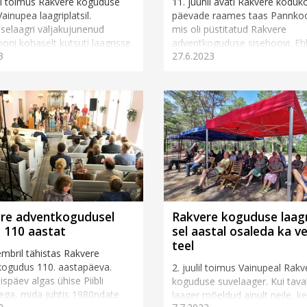
lil toimus Rakvere koguduse
11. juunil avati Rakvere koduk
ainupea laagriplatsil.
päevade raames taas Pannkoo
elaagri väljakujunenud
mis oli püstitatud Rakvere
iooni kohaselt kutsuti laagrisse
adventkoguduse sisehoovi. Eh
3
27.6.2023
a külaliskõneleja, kelleks tä...
tegevustik toimus õues, olid k
kogudusehoone u...
re adventkogudusel
Rakvere koguduse laagr
s 110 aastat
sel aastal osaleda ka v
teel
embril tähistas Rakvere
kogudus 110. aastapäeva.
2. juulil toimus Vainupeal Rakv
späev algas ühise Piibli
koguduse suvelaager. Kui taval
ega, mida juhtis 1980ndate
laager mõeldud ainult neile, k