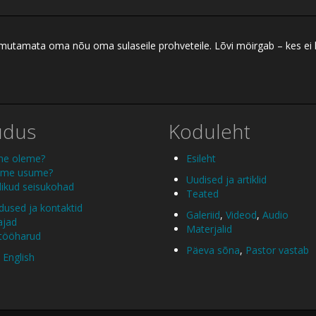
 ilmutamata oma nõu oma sulaseile prohveteile. Lõvi möirgab – kes ei
udus
Koduleht
me oleme?
Esileht
 me usume?
Uudised ja artiklid
ikud seisukohad
Teated
used ja kontaktid
Galeriid
,
Videod
,
Audio
ajad
Materjalid
 tööharud
Päeva sõna
,
Pastor vastab
 English