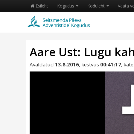
Esileht
Kogudus
Koduleht
Vaata v
Aare Ust: Lugu ka
Avaldatud
13.8.2016
, kestvus
00:41:17
, kat