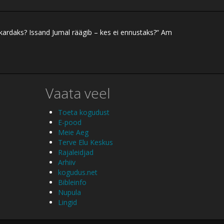
 kardaks? Issand Jumal räägib – kes ei ennustaks?“ Am
Vaata veel
Toeta kogudust
E-pood
Meie Aeg
Terve Elu Keskus
Rajaleidjad
Arhiiv
kogudus.net
Bibleinfo
Nupula
Lingid