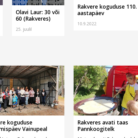
Rakvere koguduse 110.
Olavi Laur: 30 või
aastapäev
60 (Rakveres)
10.9.2022
25. juulil
re koguduse
Rakveres avati taas
mispäev Vainupeal
Pannkoogitelk