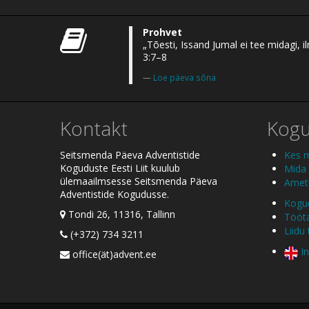
Prohvet
„Tõesti, Issand Jumal ei tee midagi,
3:7–8
Loe päeva sõna
Kontakt
Kog
Seitsmenda Päeva Adventistide
Kes 
Koguduste Eesti Liit kuulub
Mida
ülemaailmsesse Seitsmenda Päeva
Ametl
Adventistide Kogudusse.
Kogud
Tondi 26, 11316, Tallinn
Tööt
Liidu
(+372) 734 3211
In
office(ät)advent.ee