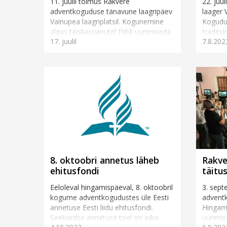
11. juulil toimus Rakvere
22. juu
adventkoguduse tänavune laagripäev
laager V
Vainupea laagriplatsil. Kogunemine
Kogudus
algas täiskasvanutel Piibli uurimisega
tradits
17. juulil
7.8.202
pastor Toivo Kaasiku juhtimisel,
kõnelem
samal ajal rääkis Annely Ka...
8. oktoobri annetus läheb
Rakve
ehitusfondi
täitu
Eeloleval hingamispäeval, 8. oktoobril
3. sept
kogume adventkogudustes üle Eesti
advent
annetuse Eesti liidu ehitusfondi.
Hingami
Seekordse annetuse toel on juba
uurimis