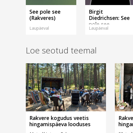
See pole see
Birgit
(Rakveres)
Diedrichsen: See
pole see
Laupäeval
Laupäeval
(Rakveres)
Loe seotud teemal
Rakvere kogudus veetis
Rakve
hingamispäeva looduses
hinga