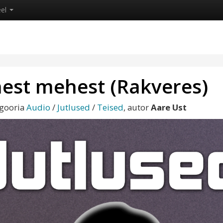
eel
hest mehest (Rakveres)
egooria
Audio
/
Jutlused
/
Teised
, autor
Aare Ust