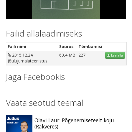
Video
Failid allalaadimiseks
Faili nimi
Suurus
Tõmbamisi
2015.12.24
63,4 MB
227
Lae alla
Jõulujumalateenistus
Jaga Facebookis
Vaata seotud teemal
Olavi Laur: Põgenemiseteelt koju
(Rakveres)