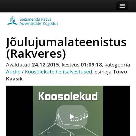
Esileht
Kogudus
Jõulujumalateenistus
Koduleht
(Rakveres)
Vaata veel
Avaldatud
24.12.2015
, kestvus
01:09:18
, kategooria
Logi sisse või registreeru
Audio
/
Koosolekute helisalvestused
, esineja
Toivo
Kaasik
Play