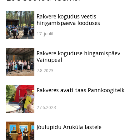
Rakvere kogudus veetis
hingamispäeva looduses
17. juulil
Rakvere koguduse hingamispäev
Vainupeal
7.8.2023
Rakveres avati taas Pannkoogitelk
27.6.2023
Jõulupidu Aruküla lastele