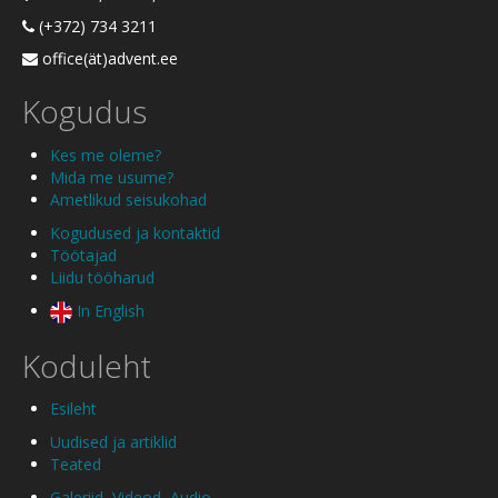
(+372) 734 3211
office(ät)advent.ee
Kogudus
Kes me oleme?
Mida me usume?
Ametlikud seisukohad
Kogudused ja kontaktid
Töötajad
Liidu tööharud
In English
Koduleht
Esileht
Uudised ja artiklid
Teated
Galeriid
,
Videod
,
Audio