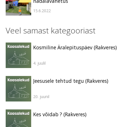
nädalavahetus
15.6.2022
Veel samast kategooriast
Kosmiline Äralepituspäev (Rakveres)
4. juulil
Jeesusele tehtud tegu (Rakveres)
20. juunil
Kes võidab ? (Rakveres)