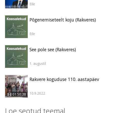
Eile
Põgenemiseteelt koju (Rakveres)
Eile
See pole see (Rakveres)
1. augustil
Rakvere koguduse 110. aastapäev
10.9.2022
01:50:38
Loe seotud teemal