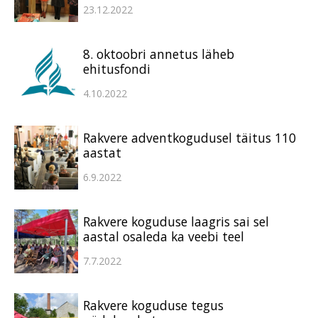
23.12.2022
8. oktoobri annetus läheb
ehitusfondi
4.10.2022
Rakvere adventkogudusel täitus 110
aastat
6.9.2022
Rakvere koguduse laagris sai sel
aastal osaleda ka veebi teel
7.7.2022
Rakvere koguduse tegus