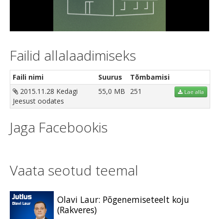
Video
Failid allalaadimiseks
Faili nimi
Suurus
Tõmbamisi
2015.11.28 Kedagi
55,0 MB
251
Lae alla
Jeesust oodates
Jaga Facebookis
Vaata seotud teemal
Olavi Laur: Põgenemiseteelt koju
(Rakveres)