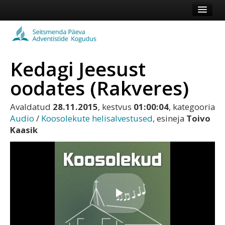
Esileht
Kogudus
Kedagi Jeesust
Koduleht
oodates (Rakveres)
Vaata veel
Avaldatud
28.11.2015
, kestvus
01:00:04
, kategooria
Logi sisse või registreeru
Audio
/
Koosolekute helisalvestused
, esineja
Toivo
Kaasik
Play