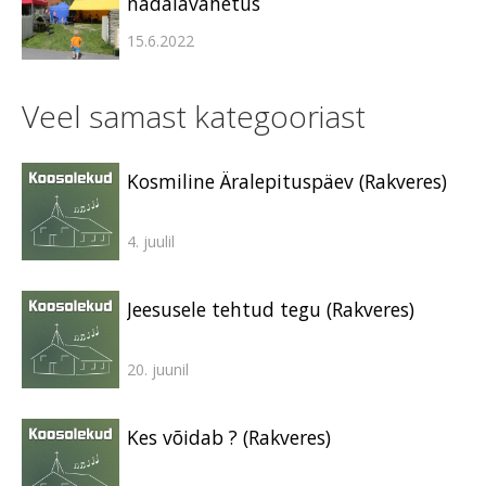
nädalavahetus
15.6.2022
Veel samast kategooriast
Kosmiline Äralepituspäev (Rakveres)
4. juulil
Jeesusele tehtud tegu (Rakveres)
20. juunil
Kes võidab ? (Rakveres)