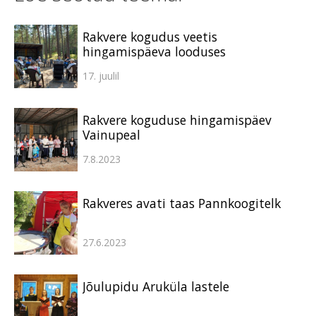
Rakvere kogudus veetis
hingamispäeva looduses
17. juulil
Rakvere koguduse hingamispäev
Vainupeal
7.8.2023
Rakveres avati taas Pannkoogitelk
27.6.2023
Jõulupidu Aruküla lastele