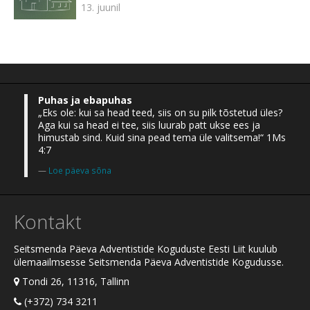
13. juunil
Puhas ja ebapuhas
„Eks ole: kui sa head teed, siis on su pilk tõstetud üles?
Aga kui sa head ei tee, siis luurab patt ukse ees ja
himustab sind. Kuid sina pead tema üle valitsema!“ 1Ms
4:7
Loe päeva sõna
Kontakt
Seitsmenda Päeva Adventistide Koguduste Eesti Liit kuulub
ülemaailmsesse Seitsmenda Päeva Adventistide Kogudusse.
Tondi 26, 11316, Tallinn
(+372) 734 3211