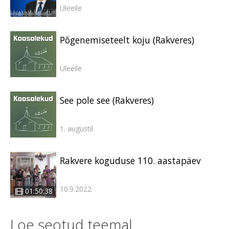
Üleeile
Põgenemiseteelt koju (Rakveres)
Üleeile
See pole see (Rakveres)
1. augustil
Rakvere koguduse 110. aastapäev
10.9.2022
01:50:38
Loe seotud teemal