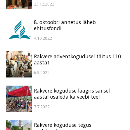
23.12.2022
8. oktoobri annetus läheb
ehitusfondi
4.10.2022
Rakvere adventkogudusel täitus 110
aastat
6.9.2022
Rakvere koguduse laagris sai sel
aastal osaleda ka veebi teel
7.7.2022
Rakvere koguduse tegus