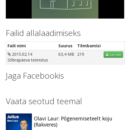
Video
Failid allalaadimiseks
Faili nimi
Suurus
Tõmbamisi
2015.02.14
63,4 MB
219
Lae alla
Sõbrapäeva teenistus
Jaga Facebookis
Vaata seotud teemal
Olavi Laur: Põgenemiseteelt koju
(Rakveres)