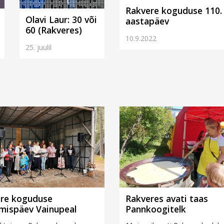
Rakvere koguduse 110.
Olavi Laur: 30 või
aastapäev
60 (Rakveres)
10.9.2022
25. juulil
re koguduse
Rakveres avati taas
mispäev Vainupeal
Pannkoogitelk