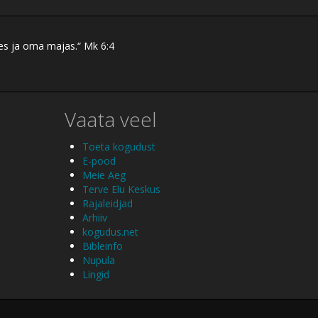
res ja oma majas.“ Mk 6:4
Vaata veel
Toeta kogudust
E-pood
Meie Aeg
Terve Elu Keskus
Rajaleidjad
Arhiiv
kogudus.net
Bibleinfo
Nupula
Lingid