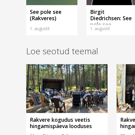
See pole see
Birgit
(Rakveres)
Diedrichsen: See
pole see
1. augustil
1. augustil
(Rakveres)
Loe seotud teemal
Rakvere kogudus veetis
Rakve
hingamispäeva looduses
hinga