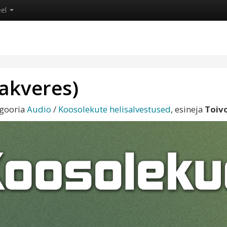
eel
akveres)
egooria
Audio
/
Koosolekute helisalvestused
, esineja
Toiv