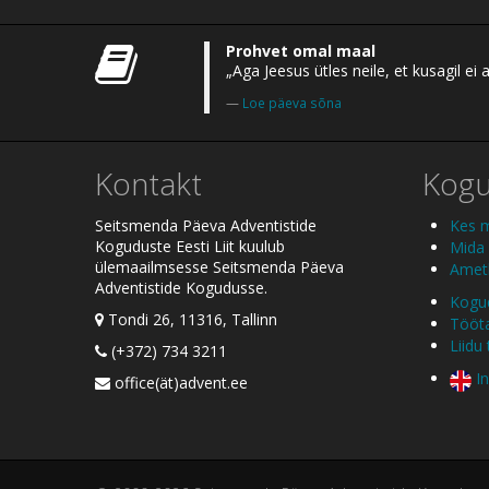
Prohvet omal maal
„Aga Jeesus ütles neile, et kusagil 
Loe päeva sõna
Kontakt
Kog
Seitsmenda Päeva Adventistide
Kes 
Koguduste Eesti Liit kuulub
Mida
ülemaailmsesse Seitsmenda Päeva
Ametl
Adventistide Kogudusse.
Kogud
Tondi 26, 11316, Tallinn
Tööt
Liidu
(+372) 734 3211
In
office(ät)advent.ee