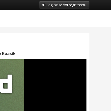
Logi sisse või registreeru
o Kaasik