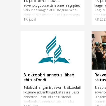
11. juulil toimus Rakvere
22. juu
adventkoguduse tänavune laagripäev
laager V
Vainupea laagriplatsil. Kogunemine
Kogudus
algas täiskasvanutel Piibli uurimisega
tradits
17. juulil
7.8.202
pastor Toivo Kaasiku juhtimisel,
kõnelem
samal ajal rääkis Annely Ka...
8. oktoobri annetus läheb
Rakve
ehitusfondi
täitu
Eeloleval hingamispäeval, 8. oktoobril
3. sept
kogume adventkogudustes üle Eesti
advent
annetuse Eesti liidu ehitusfondi.
Hingami
Seekordse annetuse toel on juba
uurimis