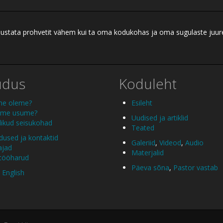
ei austata prohvetit vähem kui ta oma kodukohas ja oma sugulaste juu
udus
Koduleht
me oleme?
Esileht
 me usume?
Uudised ja artiklid
ikud seisukohad
Teated
used ja kontaktid
Galeriid
,
Videod
,
Audio
ajad
Materjalid
 tööharud
Päeva sõna
,
Pastor vastab
 English