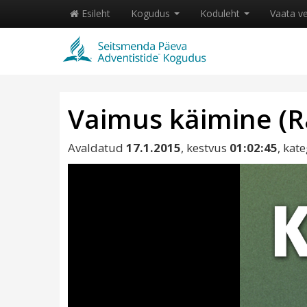
Esileht
Kogudus
Koduleht
Vaata v
Vaimus käimine (R
Avaldatud
17.1.2015
, kestvus
01:02:45
, kat