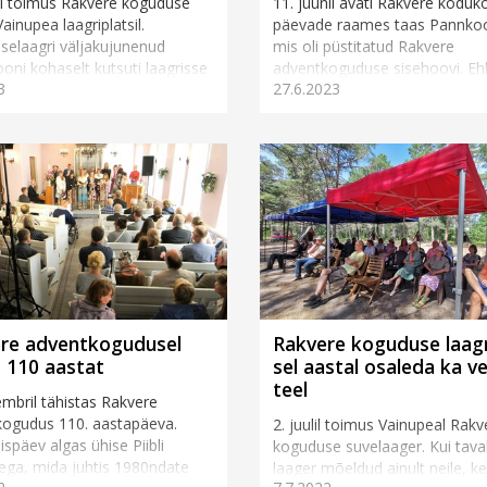
lil toimus Rakvere koguduse
11. juunil avati Rakvere koduk
ainupea laagriplatsil.
päevade raames taas Pannkoo
elaagri väljakujunenud
mis oli püstitatud Rakvere
iooni kohaselt kutsuti laagrisse
adventkoguduse sisehoovi. Eh
3
27.6.2023
a külaliskõneleja, kelleks tä...
tegevustik toimus õues, olid k
kogudusehoone u...
re adventkogudusel
Rakvere koguduse laagr
s 110 aastat
sel aastal osaleda ka v
teel
embril tähistas Rakvere
kogudus 110. aastapäeva.
2. juulil toimus Vainupeal Rakv
späev algas ühise Piibli
koguduse suvelaager. Kui taval
ega, mida juhtis 1980ndate
laager mõeldud ainult neile, k