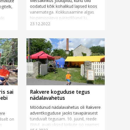
Metsakirikus jõulupidu, kuhu olid
ohvikute
oodatud kõik kohalikud lapsed koos
gitelk,
vanematega. Kokkusaamine algas
hingamispäeva pärastlõunal lü...
kki
23.12.2022
a
is sai
Rakvere koguduse tegus
eebi
nädalavahetus
Möödunud nädalavahetus oli Rakvere
adventkoguduse jaoks tavapärasest
ere
tunduvalt tegusam. 10. juunil, reede
iselt on
õhtul, avati uksed kirikute öö raames
es