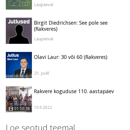
Laupäeval
Birgit Diedrichsen: See pole see
(Rakveres)
Laupäeval
Olavi Laur: 30 või 60 (Rakveres)
25. juulil
Rakvere koguduse 110. aastapäev
10.9.2022
01:50:38
Loe seotud teemal