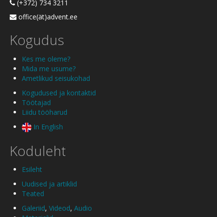
(+372) 734 3211
office(ät)advent.ee
Kogudus
Kes me oleme?
Mida me usume?
Ametlikud seisukohad
Kogudused ja kontaktid
Töötajad
Liidu tööharud
In English
Koduleht
Esileht
Uudised ja artiklid
Teated
Galeriid
,
Videod
,
Audio