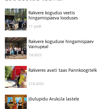
Rakvere kogudus veetis
hingamispäeva looduses
17. juulil
Rakvere koguduse hingamispäev
Vainupeal
7.8.2023
Rakveres avati taas Pannkoogitelk
27.6.2023
Jõulupidu Aruküla lastele