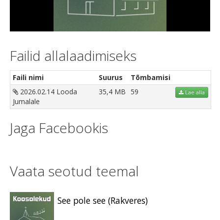
Video
Failid allalaadimiseks
Faili nimi
Suurus
Tõmbamisi
2026.02.14 Looda
35,4 MB
59
Lae alla
Jumalale
Jaga Facebookis
Vaata seotud teemal
See pole see (Rakveres)