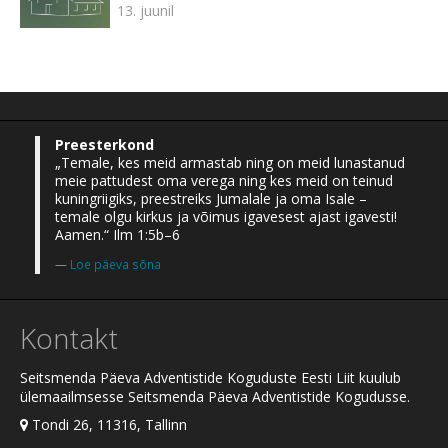
13. juunil
Preesterkond
„Temale, kes meid armastab ning on meid lunastanud
meie pattudest oma verega ning kes meid on teinud
kuningriigiks, preestreiks Jumalale ja oma Isale –
temale olgu kirkus ja võimus igavesest ajast igavesti!
Aamen.“ Ilm 1:5b–6
Loe päeva sõna
Kontakt
Seitsmenda Päeva Adventistide Koguduste Eesti Liit kuulub
ülemaailmsesse Seitsmenda Päeva Adventistide Kogudusse.
Tondi 26, 11316, Tallinn