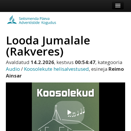
Esileht
Kogudus
Looda Jumalale
Koduleht
(Rakveres)
Vaata veel
Avaldatud
14.2.2026
, kestvus
00:54:47
, kategooria
Logi sisse või registreeru
Audio
/
Koosolekute helisalvestused
, esineja
Reimo
Ainsar
Play