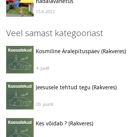
nädalavahetus
15.6.2022
Veel samast kategooriast
Kosmiline Äralepituspäev (Rakveres)
4. juulil
Jeesusele tehtud tegu (Rakveres)
20. juunil
Kes võidab ? (Rakveres)