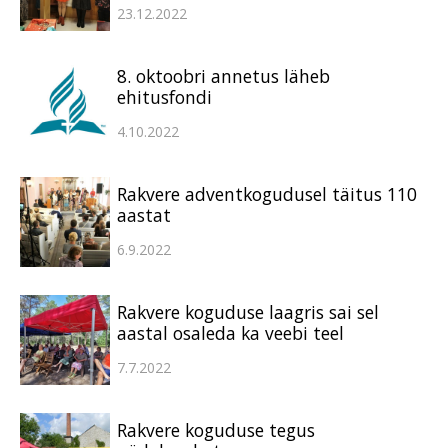
23.12.2022
8. oktoobri annetus läheb
ehitusfondi
4.10.2022
Rakvere adventkogudusel täitus 110
aastat
6.9.2022
Rakvere koguduse laagris sai sel
aastal osaleda ka veebi teel
7.7.2022
Rakvere koguduse tegus