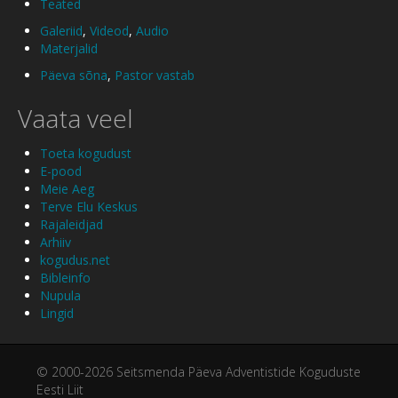
Teated
Galeriid
,
Videod
,
Audio
Materjalid
Päeva sõna
,
Pastor vastab
Vaata veel
Toeta kogudust
E-pood
Meie Aeg
Terve Elu Keskus
Rajaleidjad
Arhiiv
kogudus.net
Bibleinfo
Nupula
Lingid
© 2000-2026 Seitsmenda Päeva Adventistide Koguduste
Eesti Liit