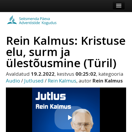
Esileht
Kogudus
Rein Kalmus: Kristuse
Koduleht
elu, surm ja
Vaata veel
ülestõusmine (Türil)
Logi sisse või registreeru
Avaldatud
19.2.2022
, kestvus
00:25:02
, kategooria
Audio
/
Jutlused
/
Rein Kalmus
, autor
Rein Kalmus
Play