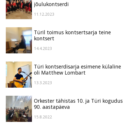
jõulukontserdi
11.12.2023
Türil toimus kontsertsarja teine
kontsert
14.4.2023
Türi kontserdisarja esimene külaline
oli Matthew Lombart
13.3.2023
Orkester tähistas 10. ja Türi kogudus
90. aastapäeva
15.8.2022