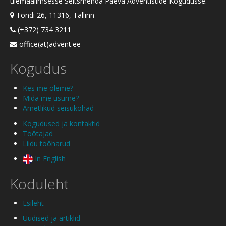
ülemaailmsesse Seitsmenda Päeva Adventistide Kogudusse.
Tondi 26, 11316, Tallinn
(+372) 734 3211
office(ät)advent.ee
Kogudus
Kes me oleme?
Mida me usume?
Ametlikud seisukohad
Kogudused ja kontaktid
Töötajad
Liidu tööharud
In English
Koduleht
Esileht
Uudised ja artiklid