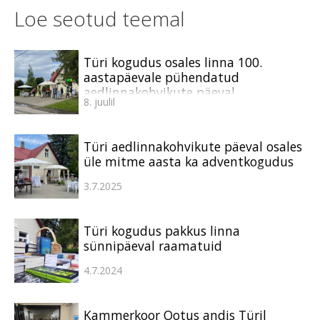
Loe seotud teemal
Türi kogudus osales linna 100.
aastapäevale pühendatud
aedlinnakohvikute päeval
8. juulil
Türi aedlinnakohvikute päeval osales
üle mitme aasta ka adventkogudus
3.7.2025
Türi kogudus pakkus linna
sünnipäeval raamatuid
4.7.2024
Kammerkoor Ootus andis Türil