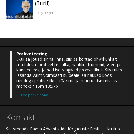
(Türil)
11.2.2023
Prohveteering
„Kui sa jõuad sinna linna, siis sa kohtad ohvrikünkalt
alla tulevat prohvetite salka, naablid, trummid, viled ja
kandled ees, ja nad ise räägivad prohvetlikult. Siis tuleb
Issanda Vaim võimsasti su peale, sa hakkad koos
nendega prohvetlikult rääkima ja muutud ise teiseks
meheks.“ 1Sm 10:5–6
Loe päeva sõna
Kontakt
Seitsmenda Päeva Adventistide Koguduste Eesti Liit kuulub