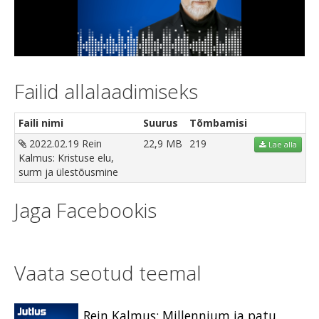
Video
Failid allalaadimiseks
Faili nimi
Suurus
Tõmbamisi
2022.02.19 Rein
22,9 MB
219
Lae alla
Kalmus: Kristuse elu,
surm ja ülestõusmine
Jaga Facebookis
Vaata seotud teemal
Rein Kalmus: Millennium ja patu