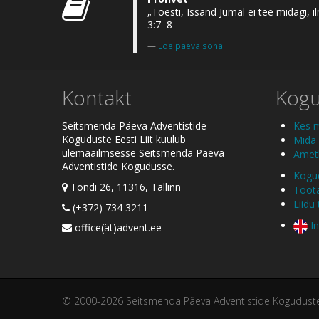
„Tõesti, Issand Jumal ei tee midagi,
3:7–8
Loe päeva sõna
Kontakt
Kog
Seitsmenda Päeva Adventistide
Kes 
Koguduste Eesti Liit kuulub
Mida
ülemaailmsesse Seitsmenda Päeva
Ametl
Adventistide Kogudusse.
Kogud
Tondi 26, 11316, Tallinn
Tööt
Liidu
(+372) 734 3211
In
office(ät)advent.ee
© 2000-2026 Seitsmenda Päeva Adventistide Koguduste E