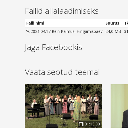
Failid allalaadimiseks
Faili nimi
Suurus
T
2021.04.17 Rein Kalmus: Hingamispäev
24,0 MB
3
Jaga Facebookis
Vaata seotud teemal
01:13:00