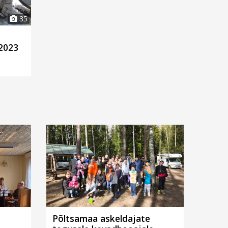
35
 2023
Põltsamaa askeldajate