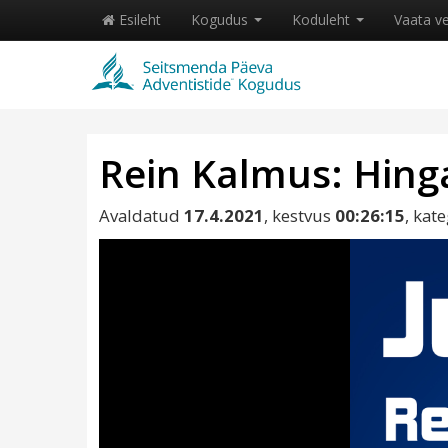
Esileht
Kogudus
Koduleht
Vaata v
Rein Kalmus: Hing
Avaldatud
17.4.2021
, kestvus
00:26:15
, kat