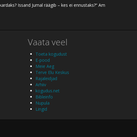
 kardaks? Issand Jumal räägib – kes ei ennustaks?“ Am
Vaata veel
Toeta kogudust
E-pood
Meie Aeg
Terve Elu Keskus
Rajaleidjad
Arhiiv
kogudus.net
Bibleinfo
Nupula
Lingid