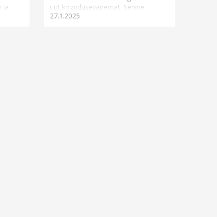
 ja
uut kogudusevanemat. Senine
27.1.2025
lkirja
kogudusevanem Juss Maurer jätkab
ales nii
koguduse peavanemana. Põltsamaa
koguduse past...