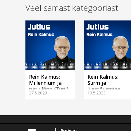
Veel samast kategooriast
Rein Kalmus:
Rein Kalmus:
Millennium ja
Surm ja
patu lõpp (Türil)
ülestõusmine
27.5.2023
13.5.2023
(Türil)
Prohvet