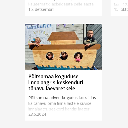
kaugemaltki askeldajate selle aasta
kuni 12
15. detsembril
15. okt
hooaja lõpetamiseks Põltsamaa
laagri
noortekeskusesse. Selle aasta fookus
et täh
on olnud sel...
osadusg
Põltsamaa koguduse
linnalaagris keskenduti
tänavu laevaretkele
Põltsamaa adventkogudus korraldas
ka tänavu oma linna lastele suvise
linnalaagri, seekord kandis laager
28.6.2024
pealkirja „Meie laevaretk“ ning see
vältas 20.–22. juunini. O...