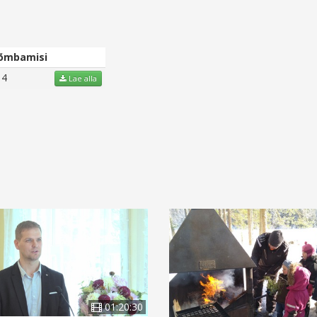
õmbamisi
14
Lae alla
01:20:30