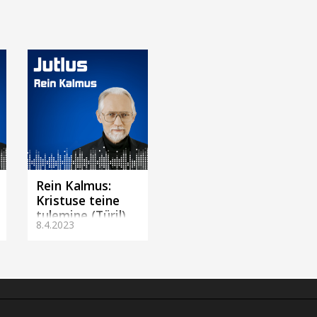
Rein Kalmus:
Kristuse teine
tulemine (Türil)
8.4.2023