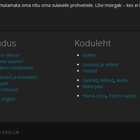
 ilmutamata oma nõu oma sulaseile prohveteile. Lõvi möirgab – kes ei
udus
Koduleht
me oleme?
Esileht
 me usume?
Uudised ja artiklid
ikud seisukohad
Teated
used ja kontaktid
Galeriid
,
Videod
,
Audio
ajad
Materjalid
 tööharud
Päeva sõna
,
Pastor vastab
 English
esti Liit