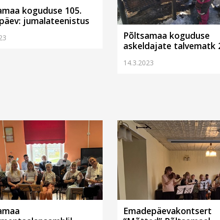
amaa koguduse 105.
päev: jumalateenistus
Põltsamaa koguduse
23
askeldajate talvematk
14.3.2023
samaa
Emadepäevakontsert