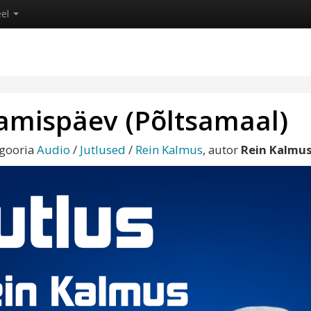
eel
amispäev (Põltsamaal)
egooria
Audio
/
Jutlused
/
Rein Kalmus
, autor
Rein Kalmu