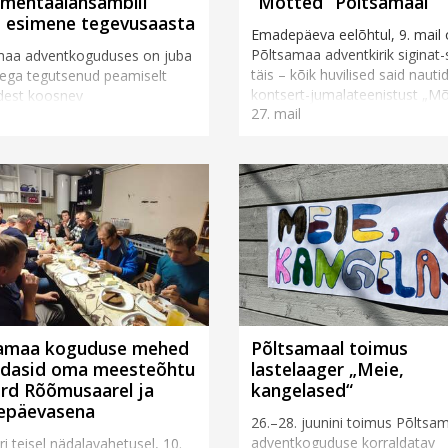
umentaalansamblil
“Mõtted” Põltsamaal
s esimene tegevusaasta
Emadepäeva eelõhtul, 9. mail o
Põltsamaa adventkirik siginat-
maa adventkoguduses on juba
täis – kõik huvilised said nauti
ega tegutsenud peamiselt
kontsert-jumalateenistust „Mõ
dest koosnev
27. mail
mis oli suunatud emadele, aga
mentaalansambel.
kõigile teis...
dselt koguneti 23. mail
haliku koguduse juurde
entaalansambli loomise...
samaa koguduse mehed
Põltsamaal toimus
ldasid oma meesteõhtu
lastelaager „Meie,
rd Rõõmusaarel ja
kangelased“
epäevasena
26.–28. juunini toimus Põltsa
adventkoguduse korraldatav
i teisel nädalavahetusel, 10.