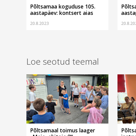
Põltsamaa koguduse 105.
Põlts
aastapäev: kontsert aias
aasta
20.8.2023
20.8.20
Loe seotud teemal
Põltsamaal toimus laager
Põlt