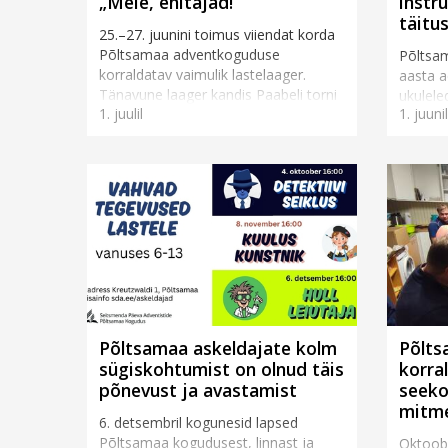
„Meie, ehitajad!“
instr
täitu
25.–27. juunini toimus viiendat korda
Põltsamaa adventkoguduse
Põltsa
korraldatav vaimulik lastelaager.
aasta a
Tänavune laager kandis Paabeli torni
ukulele
1. juulil
1. juunil
loost inspireerituna pealkirja „Meie,
instru
ehitajad“. Pii...
Esmakor
2025.Ko
instrum
Põltsamaa askeldajate kolm
Põlt
sügiskohtumist on olnud täis
korra
põnevust ja avastamist
seeko
mitm
6. detsembril kogunesid lapsed
Põltsamaa kogudusest, linnast ja
Oktoobr