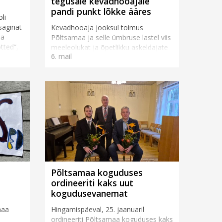
tegusale kevadhooajale
pandi punkt lõkke ääres
li
saginat
Kevadhooaja jooksul toimus
da
Põltsamaa ja selle ümbruse lastel viis
tted“,
meeleolukat ja õpetlikku askeldajate
6. mail
 ka
kohtumist, mis tõid kokku nii vanu
tuttavaid kui ka täiesti uusi osalejaid.
Uue aasta alguse...
Põltsamaa koguduses
ordineeriti kaks uut
kogudusevanemat
maa
Hingamispäeval, 25. jaanuaril
ordineeriti Põltsamaa koguduses kaks