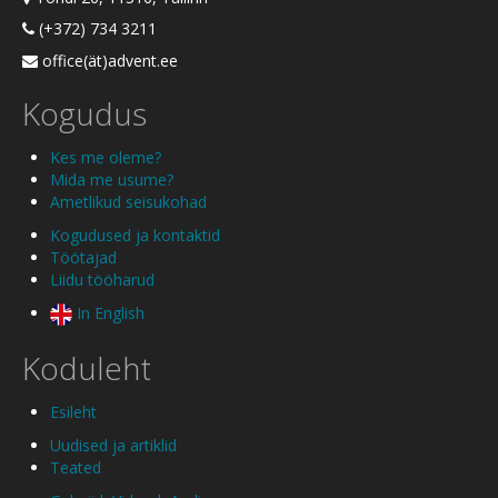
(+372) 734 3211
office(ät)advent.ee
Kogudus
Kes me oleme?
Mida me usume?
Ametlikud seisukohad
Kogudused ja kontaktid
Töötajad
Liidu tööharud
In English
Koduleht
Esileht
Uudised ja artiklid
Teated