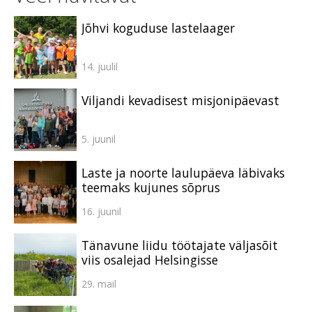
Jõhvi koguduse lastelaager
14. juulil
Viljandi kevadisest misjonipäevast
5. juunil
Laste ja noorte laulupäeva läbivaks
teemaks kujunes sõprus
16. juunil
Tänavune liidu töötajate väljasõit
viis osalejad Helsingisse
29. mail