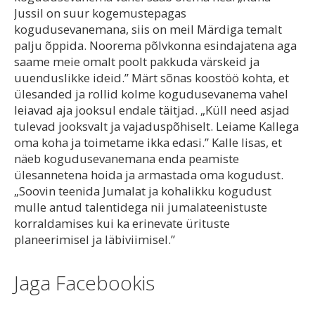
Jussil on suur kogemustepagas
kogudusevanemana, siis on meil Märdiga temalt
palju õppida. Noorema põlvkonna esindajatena aga
saame meie omalt poolt pakkuda värskeid ja
uuenduslikke ideid.” Märt sõnas koostöö kohta, et
ülesanded ja rollid kolme kogudusevanema vahel
leiavad aja jooksul endale täitjad. „Küll need asjad
tulevad jooksvalt ja vajaduspõhiselt. Leiame Kallega
oma koha ja toimetame ikka edasi.” Kalle lisas, et
näeb kogudusevanemana enda peamiste
ülesannetena hoida ja armastada oma kogudust.
„Soovin teenida Jumalat ja kohalikku kogudust
mulle antud talentidega nii jumalateenistuste
korraldamises kui ka erinevate ürituste
planeerimisel ja läbiviimisel.”
Jaga Facebookis