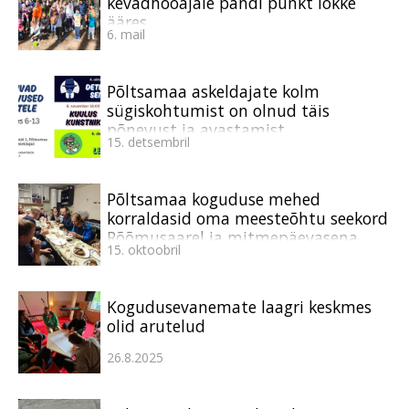
kevadhooajale pandi punkt lõkke
ääres
6. mail
Põltsamaa askeldajate kolm
sügiskohtumist on olnud täis
põnevust ja avastamist
15. detsembril
Põltsamaa koguduse mehed
korraldasid oma meesteõhtu seekord
Rõõmusaarel ja mitmepäevasena
15. oktoobril
Kogudusevanemate laagri keskmes
olid arutelud
26.8.2025