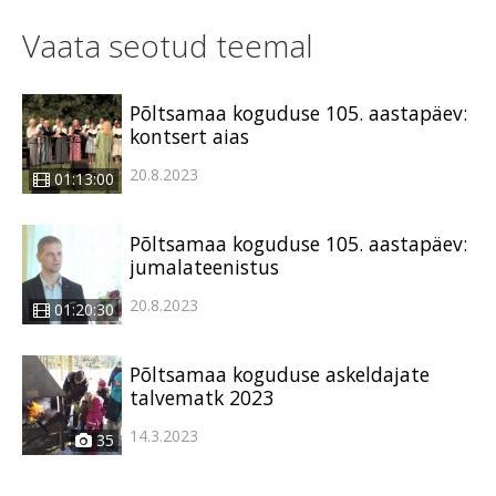
Vaata seotud teemal
Põltsamaa koguduse 105. aastapäev:
kontsert aias
20.8.2023
01:13:00
Põltsamaa koguduse 105. aastapäev:
jumalateenistus
20.8.2023
01:20:30
Põltsamaa koguduse askeldajate
talvematk 2023
14.3.2023
35