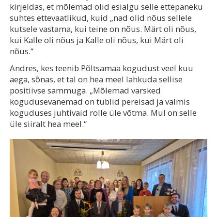
kirjeldas, et mõlemad olid esialgu selle ettepaneku
suhtes ettevaatlikud, kuid „nad olid nõus sellele
kutsele vastama, kui teine on nõus. Märt oli nõus,
kui Kalle oli nõus ja Kalle oli nõus, kui Märt oli
nõus.“
Andres, kes teenib Põltsamaa kogudust veel kuu
aega, sõnas, et tal on hea meel lahkuda sellise
positiivse sammuga. „Mõlemad värsked
kogudusevanemad on tublid pereisad ja valmis
koguduses juhtivaid rolle üle võtma. Mul on selle
üle siiralt hea meel.“