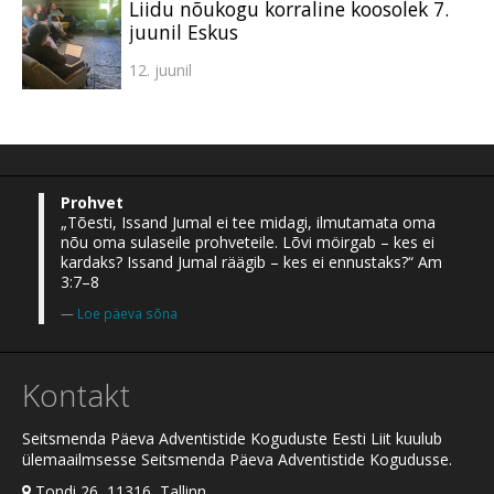
Liidu nõukogu korraline koosolek 7.
juunil Eskus
12. juunil
Prohvet
„Tõesti, Issand Jumal ei tee midagi, ilmutamata oma
nõu oma sulaseile prohveteile. Lõvi möirgab – kes ei
kardaks? Issand Jumal räägib – kes ei ennustaks?“ Am
3:7–8
Loe päeva sõna
Kontakt
Seitsmenda Päeva Adventistide Koguduste Eesti Liit kuulub
ülemaailmsesse Seitsmenda Päeva Adventistide Kogudusse.
Tondi 26, 11316, Tallinn