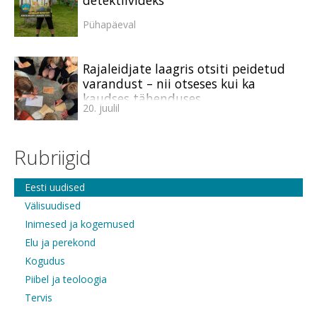
detektiivideks
Pühapäeval
Rajaleidjate laagris otsiti peidetud
varandust – nii otseses kui ka
kaudses tähenduses
20. juulil
Rubriigid
Eesti uudised
Välisuudised
Inimesed ja kogemused
Elu ja perekond
Kogudus
Piibel ja teoloogia
Tervis