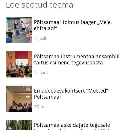
Loe seotud teemal
Põltsamaal toimus laager „Meie,
ehitajad!“
1. juulil
Põltsamaa instrumentaalansamblil
täitus esimene tegevusaasta
1. juunil
Emadepäevakontsert “Mõtted”
Põltsamaal
27. mail
Põltsamaa askeldajate tegusale