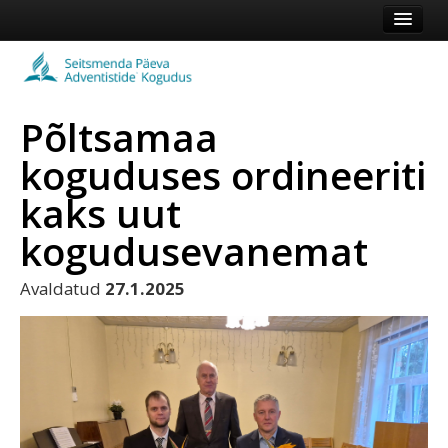
Esileht
Kogudus
Põltsamaa
Koduleht
koguduses ordineeriti
Vaata veel
kaks uut
Logi sisse või registreeru
kogudusevanemat
Avaldatud
27.1.2025