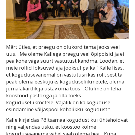
Märt ütles, et praegu on olukord tema jaoks veel
uus. „Me oleme Kallega praegu veel õpipoisid ja ei
pea kohe väga suurt vastutust kandma. Loodan, et
meie rollid loksuvad aja jooksul paika.“ Kalle lisas,
et kogudusevanemal on vastutusrikas roll, sest ta
peab olema eeskujuks koguduseliikmetele, olema
jumalakartlik ja ustav oma töös. „Oluline on teha
koostööd pastoriga ja olla toeks
koguduseliikmetele. Vajalik on ka koguduse
esindamine väljaspool kohalikku kogudust.”
Kalle kirjeldas Põltsamaa kogudust kui ühtehoidvat
ning väljendas usku, et koostöö kolme
kogudusevanema vahel saab olema hea. „Kuna