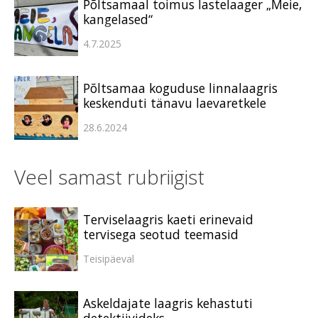
Põltsamaal toimus lastelaager „Meie,
kangelased“
4.7.2025
Põltsamaa koguduse linnalaagris
keskenduti tänavu laevaretkele
28.6.2024
Veel samast rubriigist
Terviselaagris kaeti erinevaid
tervisega seotud teemasid
Teisipäeval
Askeldajate laagris kehastuti