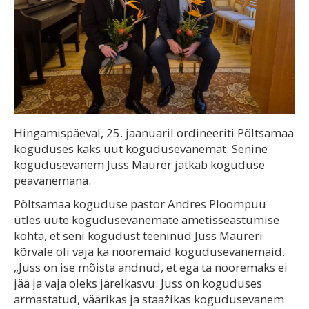
Hingamispäeval, 25. jaanuaril ordineeriti Põltsamaa
koguduses kaks uut kogudusevanemat. Senine
kogudusevanem Juss Maurer jätkab koguduse
peavanemana.
Põltsamaa koguduse pastor Andres Ploompuu
ütles uute kogudusevanemate ametisseastumise
kohta, et seni kogudust teeninud Juss Maureri
kõrvale oli vaja ka nooremaid kogudusevanemaid.
„Juss on ise mõista andnud, et ega ta nooremaks ei
jää ja vaja oleks järelkasvu. Juss on koguduses
armastatud, väärikas ja staažikas kogudusevanem