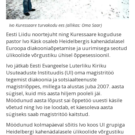
Ivo Kuressaare turvakodu ees (allikas: Oma Saar)
Eesti Liidu noortejuht ning Kuressaare koguduse
pastor Ivo Käsk osaleb Heidelbergis kahenädalasel
Euroopa diakooniaõpetamise ja uurimisega seotud
ülikoolide võrgustiku ühisel õppesessioonil.
Ivo jätkab Eesti Evangeelse Luterliku Kiriku
Usuteaduste Instituudis (UI) oma magistritöö
tegemist diakoonia ja sotsiaalteenuste
magistriõppes, millega ta alustas juba 2007. aasta
sügisel, kuid mis aasta hiljem pooleli jäi.
Möödunud aasta lõpust sai õppetöö uuesti käsile
võetud ning Ivo ise loodab, et käesoleva aasta
sügiseks saab magistritöö kaitstud.
Möödunud kolmapäeval sõitis Ivo koos UI grupiga
Heidelbergi kahenädalasele ülikoolide võrgustiku