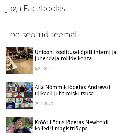
Jaga Facebookis
Loe seotud teemal
Uniooni koolitusel õpiti interni ja
juhendaja rollide kohta
6.2.2024
Alla Nõmmik lõpetas Andrewsi
ülikooli juhtimiskursuse
29.6.2020
Krõõt Lõbus lõpetas Newboldi
kolledži magistriõppe