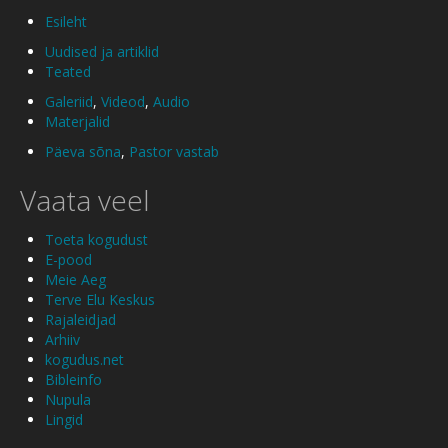
Esileht
Uudised ja artiklid
Teated
Galeriid
,
Videod
,
Audio
Materjalid
Päeva sõna
,
Pastor vastab
Vaata veel
Toeta kogudust
E-pood
Meie Aeg
Terve Elu Keskus
Rajaleidjad
Arhiiv
kogudus.net
Bibleinfo
Nupula
Lingid