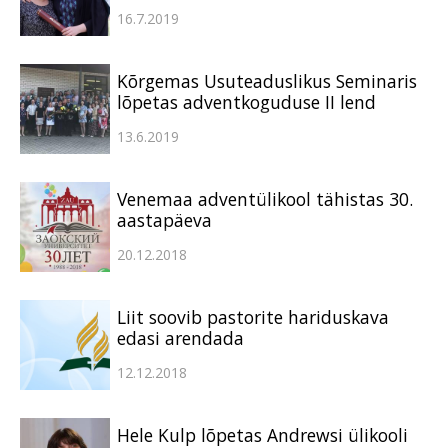
16.7.2019
Kõrgemas Usuteaduslikus Seminaris
lõpetas adventkoguduse II lend
13.6.2019
Venemaa adventülikool tähistas 30.
aastapäeva
20.12.2018
Liit soovib pastorite hariduskava
edasi arendada
12.12.2018
Hele Kulp lõpetas Andrewsi ülikooli