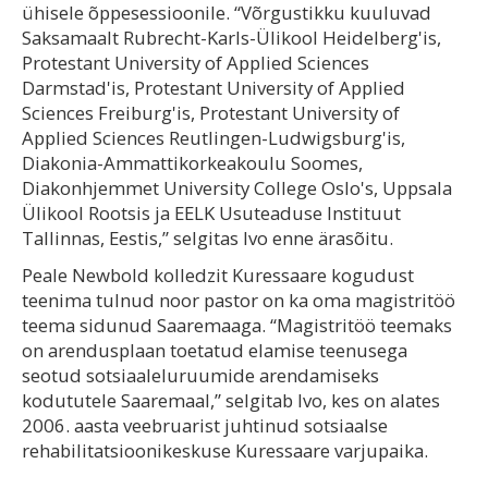
ühisele õppesessioonile. “Võrgustikku kuuluvad
Saksamaalt Rubrecht-Karls-Ülikool Heidelberg'is,
Protestant University of Applied Sciences
Darmstad'is, Protestant University of Applied
Sciences Freiburg'is, Protestant University of
Applied Sciences Reutlingen-Ludwigsburg'is,
Diakonia-Ammattikorkeakoulu Soomes,
Diakonhjemmet University College Oslo's, Uppsala
Ülikool Rootsis ja EELK Usuteaduse Instituut
Tallinnas, Eestis,” selgitas Ivo enne ärasõitu.
Peale Newbold kolledzit Kuressaare kogudust
teenima tulnud noor pastor on ka oma magistritöö
teema sidunud Saaremaaga. “Magistritöö teemaks
on arendusplaan toetatud elamise teenusega
seotud sotsiaaleluruumide arendamiseks
kodututele Saaremaal,” selgitab Ivo, kes on alates
2006. aasta veebruarist juhtinud sotsiaalse
rehabilitatsioonikeskuse Kuressaare varjupaika.