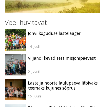
Veel huvitavat
Jõhvi koguduse lastelaager
14. juulil
Viljandi kevadisest misjonipäevast
5. juunil
Laste ja noorte laulupäeva läbivaks
teemaks kujunes sõprus
16. juunil