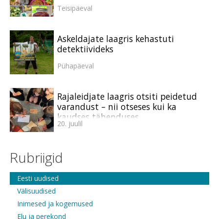
Teisipäeval
Askeldajate laagris kehastuti
detektiivideks
Pühapäeval
Rajaleidjate laagris otsiti peidetud
varandust – nii otseses kui ka
kaudses tähenduses
20. juulil
Rubriigid
Eesti uudised
Välisuudised
Inimesed ja kogemused
Elu ja perekond