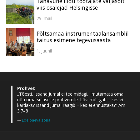
Tänavune liidu töötajate väljasõit
viis osalejad Helsingisse
29. mail
Põltsamaa instrumentaalansamblil
täitus esimene tegevusaasta
1. juunil
Prohvet
„Tõesti, Issand Jumal ei tee midagi, ilmutamata oma
nõu oma sulaseile prohveteile. Lõvi möirgab – kes ei
kardaks? Issand Jumal räägib – kes ei ennustaks?“ Am
3:7–8
Loe päeva sõna