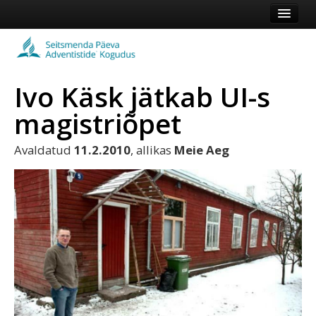
Esileht
Kogudus
Ivo Käsk jätkab UI-s
Koduleht
magistriõpet
Vaata veel
Avaldatud
11.2.2010
, allikas
Meie Aeg
Logi sisse või registreeru