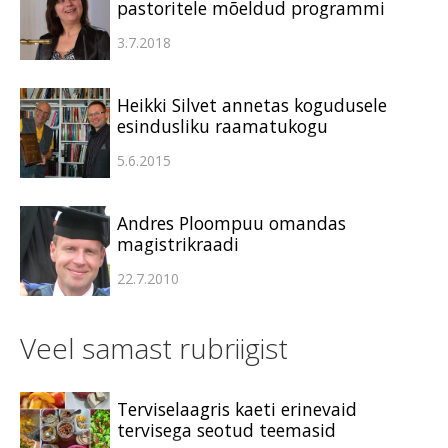
pastoritele mõeldud programmi
3.7.2018
Heikki Silvet annetas kogudusele
esindusliku raamatukogu
5.6.2015
Andres Ploompuu omandas
magistrikraadi
22.7.2010
Veel samast rubriigist
Terviselaagris kaeti erinevaid
tervisega seotud teemasid