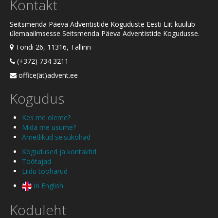
Kontakt
Seitsmenda Päeva Adventistide Koguduste Eesti Liit kuulub
ülemaailmsesse Seitsmenda Päeva Adventistide Kogudusse.
Tondi 26, 11316, Tallinn
(+372) 734 3211
office(ät)advent.ee
Kogudus
Kes me oleme?
Mida me usume?
Ametlikud seisukohad
Kogudused ja kontaktid
Töötajad
Liidu tööharud
In English
Koduleht