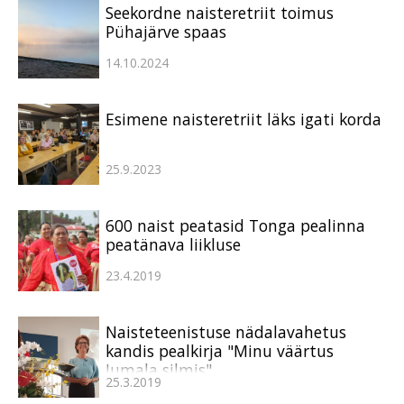
Seekordne naisteretriit toimus
Pühajärve spaas
14.10.2024
Esimene naisteretriit läks igati korda
25.9.2023
600 naist peatasid Tonga pealinna
peatänava liikluse
23.4.2019
Naisteteenistuse nädalavahetus
kandis pealkirja "Minu väärtus
Jumala silmis"
25.3.2019