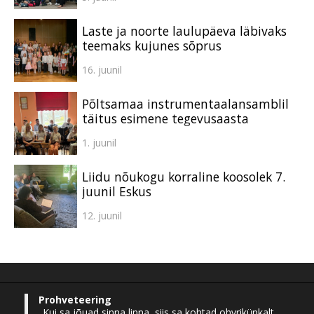
Laste ja noorte laulupäeva läbivaks
teemaks kujunes sõprus
16. juunil
Põltsamaa instrumentaalansamblil
täitus esimene tegevusaasta
1. juunil
Liidu nõukogu korraline koosolek 7.
juunil Eskus
12. juunil
Prohveteering
„Kui sa jõuad sinna linna, siis sa kohtad ohvrikünkalt