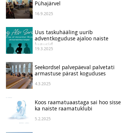
Pühajärvel
16.9.2025
Uus taskuhääling uurib
adventkoguduse ajaloo naiste
lugusid
19.3.2025
Seekordsel palvepäeval palvetati
armastuse pärast koguduses
4.3.2025
Koos raamatuaastaga sai hoo sisse
ka naiste raamatuklubi
5.2.2025