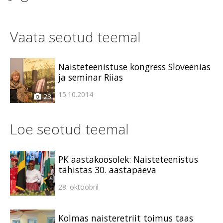
Vaata seotud teemal
Naisteteenistuse kongress Sloveenias
ja seminar Riias
15.10.2014
23
Loe seotud teemal
PK aastakoosolek: Naisteteenistus
tähistas 30. aastapäeva
28. oktoobril
Kolmas naisteretriit toimus taas