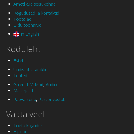
Ametlikud seisukohad
Kogudused ja kontaktid
Töötajad
Liidu tööharud
In English
Koduleht
Esileht
Uudised ja artiklid
Teated
Galeriid
,
Videod
,
Audio
Materjalid
Päeva sõna
,
Pastor vastab
Vaata veel
Toeta kogudust
E-pood