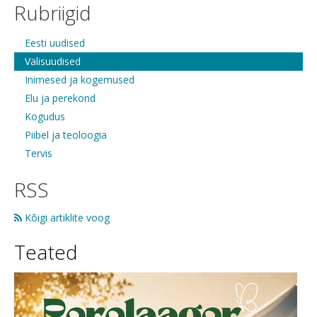
Rubriigid
Eesti uudised
Välisuudised
Inimesed ja kogemused
Elu ja perekond
Kogudus
Piibel ja teoloogia
Tervis
RSS
Kõigi artiklite voog
Teated