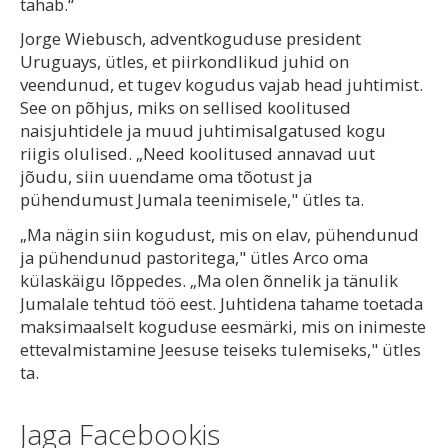
tahab.“
Jorge Wiebusch, adventkoguduse president
Uruguays, ütles, et piirkondlikud juhid on
veendunud, et tugev kogudus vajab head juhtimist.
See on põhjus, miks on sellised koolitused
naisjuhtidele ja muud juhtimisalgatused kogu
riigis olulised. „Need koolitused annavad uut
jõudu, siin uuendame oma tõotust ja
pühendumust Jumala teenimisele," ütles ta.
„Ma nägin siin kogudust, mis on elav, pühendunud
ja pühendunud pastoritega," ütles Arco oma
külaskäigu lõppedes. „Ma olen õnnelik ja tänulik
Jumalale tehtud töö eest. Juhtidena tahame toetada
maksimaalselt koguduse eesmärki, mis on inimeste
ettevalmistamine Jeesuse teiseks tulemiseks," ütles
ta.
Jaga Facebookis