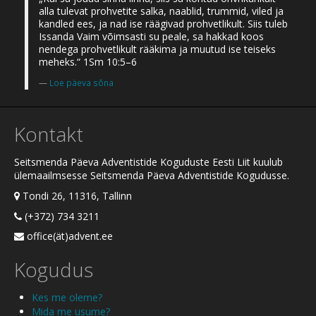
alla tulevat prohvetite salka, naablid, trummid, viled ja
kandled ees, ja nad ise räägivad prohvetlikult. Siis tuleb
Issanda Vaim võimsasti su peale, sa hakkad koos
nendega prohvetlikult rääkima ja muutud ise teiseks
meheks.“ 1Sm 10:5–6
Loe päeva sõna
Kontakt
Seitsmenda Päeva Adventistide Koguduste Eesti Liit kuulub
ülemaailmsesse Seitsmenda Päeva Adventistide Kogudusse.
Tondi 26, 11316, Tallinn
(+372) 734 3211
office(ät)advent.ee
Kogudus
Kes me oleme?
Mida me usume?