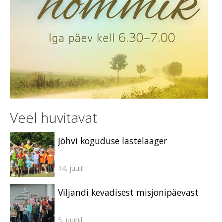
Veel huvitavat
Jõhvi koguduse lastelaager
14. juulil
Viljandi kevadisest misjonipäevast
5. juunil