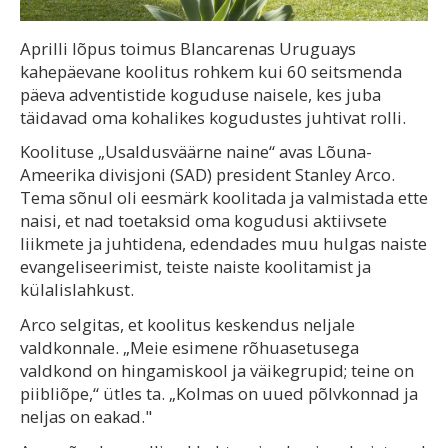
Aprilli lõpus toimus Blancarenas Uruguays
kahepäevane koolitus rohkem kui 60 seitsmenda
päeva adventistide koguduse naisele, kes juba
täidavad oma kohalikes kogudustes juhtivat rolli.
Koolituse „Usaldusväärne naine“ avas Lõuna-
Ameerika divisjoni (SAD) president Stanley Arco.
Tema sõnul oli eesmärk koolitada ja valmistada ette
naisi, et nad toetaksid oma kogudusi aktiivsete
liikmete ja juhtidena, edendades muu hulgas naiste
evangeliseerimist, teiste naiste koolitamist ja
külalislahkust.
Arco selgitas, et koolitus keskendus neljale
valdkonnale. „Meie esimene rõhuasetusega
valdkond on hingamiskool ja väikegrupid; teine on
piibliõpe,“ ütles ta. „Kolmas on uued põlvkonnad ja
neljas on eakad."