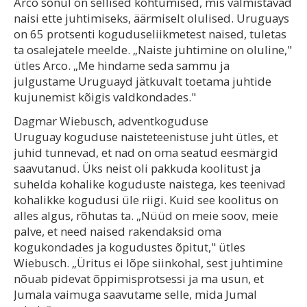
Arco sõnul on sellised kohtumised, mis valmistavad
naisi ette juhtimiseks, äärmiselt olulised. Uruguays
on 65 protsenti koguduseliikmetest naised, tuletas
ta osalejatele meelde. „Naiste juhtimine on oluline,"
ütles Arco. „Me hindame seda sammu ja
julgustame Uruguayd jätkuvalt toetama juhtide
kujunemist kõigis valdkondades."
Dagmar Wiebusch, adventkoguduse
Uruguay koguduse naisteteenistuse juht ütles, et
juhid tunnevad, et nad on oma seatud eesmärgid
saavutanud. Üks neist oli pakkuda koolitust ja
suhelda kohalike koguduste naistega, kes teenivad
kohalikke kogudusi üle riigi. Kuid see koolitus on
alles algus, rõhutas ta. „Nüüd on meie soov, meie
palve, et need naised rakendaksid oma
kogukondades ja kogudustes õpitut," ütles
Wiebusch. „Üritus ei lõpe siinkohal, sest juhtimine
nõuab pidevat õppimisprotsessi ja ma usun, et
Jumala vaimuga saavutame selle, mida Jumal