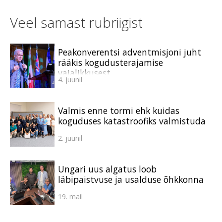
Veel samast rubriigist
Peakonverentsi adventmisjoni juht
rääkis kogudusterajamise
vajalikkusest
4. juunil
Valmis enne tormi ehk kuidas
koguduses katastroofiks valmistuda
2. juunil
Ungari uus algatus loob
läbipaistvuse ja usalduse õhkkonna
19. mail