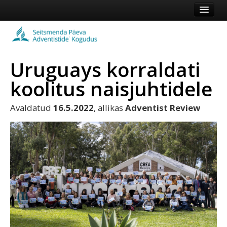
Esileht
Kogudus
Uruguays korraldati
Koduleht
koolitus naisjuhtidele
Vaata veel
Avaldatud
16.5.2022
, allikas
Adventist Review
Logi sisse või registreeru