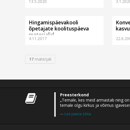
13.5.2020
3.1.202
Hingamispäevakooli
Konve
õpetajate koolituspäeva
kasvu
materjalid
4.11.2017
22.6.20
17
materjali
Preesterkond
„Temale, kes meid armastab ning on m
temale olgu kirkus ja võimus igaveses
Loe päeva sõna