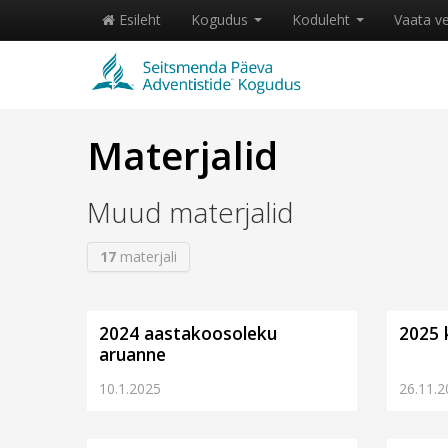
Esileht
Kogudus
Koduleht
Vaata v
Materjalid
Muud materjalid
17
materjali
2024 aastakoosoleku
2025 
aruanne
10.1.2025
26.11.2