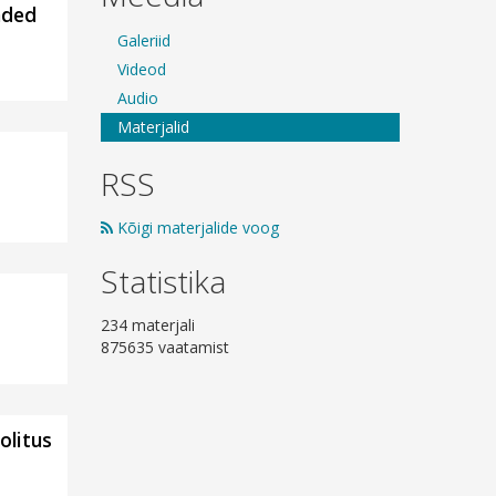
nded
Galeriid
Videod
Audio
Materjalid
RSS
Kõigi materjalide voog
Statistika
234 materjali
875635 vaatamist
olitus