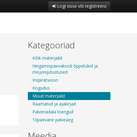
Logi sisse või registreeru
Kategooriad
Kõik materjalid
Hingamispäevakooli õppetükid ja
misjonijutustused
Inspiratsioon
Kogudus
Muud materjalid
Raamatud ja ajakirjad
Palvenädala loengud
10päevane palveaeg
Meedia