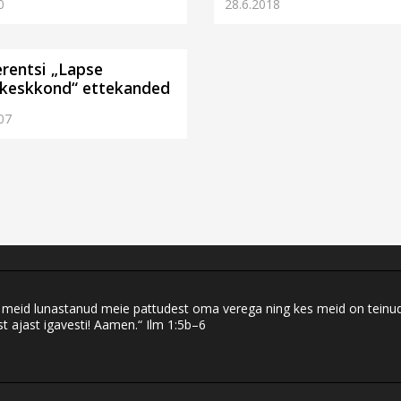
0
28.6.2018
rentsi „Lapse
keskkond“ ettekanded
07
eid lunastanud meie pattudest oma verega ning kes meid on teinud ku
t ajast igavesti! Aamen.“ Ilm 1:5b–6