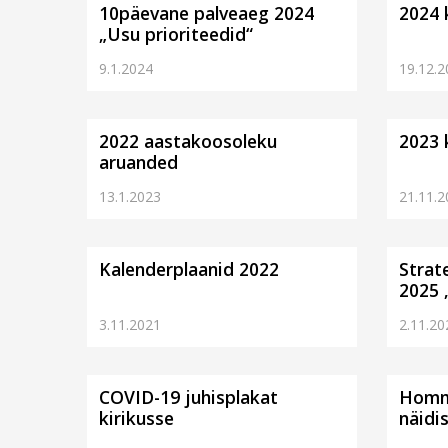
10päevane palveaeg 2024
2024 
„Usu prioriteedid“
9.1.2024
19.12.2
2022 aastakoosoleku
2023 
aruanded
13.1.2023
21.11.2
Kalenderplaanid 2022
Strat
2025 
3.11.2021
2.11.20
COVID-19 juhisplakat
Hommi
kirikusse
näidi