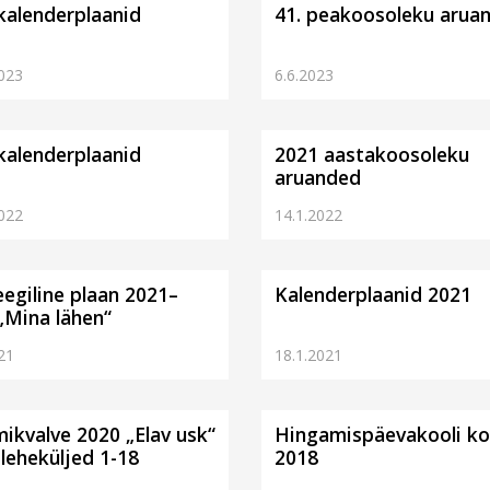
kalenderplaanid
41. peakoosoleku arua
023
6.6.2023
kalenderplaanid
2021 aastakoosoleku
aruanded
022
14.1.2022
eegiline plaan 2021–
Kalenderplaanid 2021
„Mina lähen“
21
18.1.2021
kvalve 2020 „Elav usk“
Hingamispäevakooli ko
sleheküljed 1-18
2018