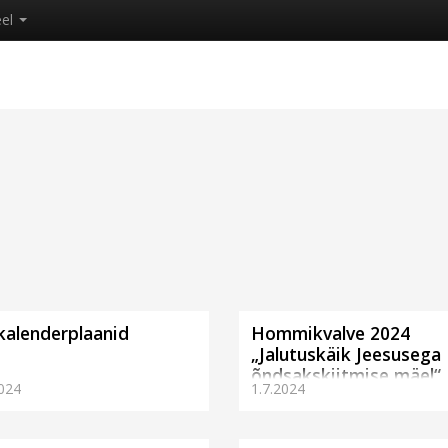
eel
kalenderplaanid
Hommikvalve 2024
„Jalutuskäik Jeesusega
õndsakskiitmise mäel“
024
1.7.2024