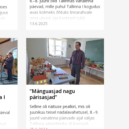
6.–8. juunil olid Tallinnas vanalinna
päevad, mille puhul Tallinna I kogudus
uses
avas kolmeks õhtuks linnarahvale
lguse
oma uksed. Iga kontserti tulid
oli
13.6.2025
kuulama ka mõningad koguduse
a
liikm...
.
“Mänguasjad nagu
a I
pärisasjad”
Selline oli näituse pealkiri, mis oli
juunikuu teisel nädalavahetusel, 8.–9.
päeval
juunil vanalinna päevade ajal väljas
Tallinna adventkiriku III korrusel.
atud