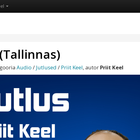
eel
 (Tallinnas)
egooria
Audio
/
Jutlused
/
Priit Keel
, autor
Priit Keel