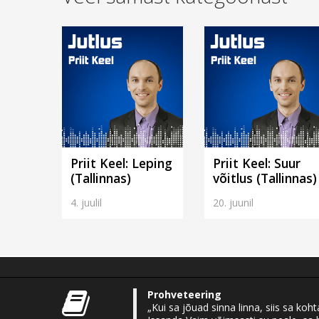
Priit Keel: Leping
Priit Keel: Suur
(Tallinnas)
võitlus (Tallinnas)
4. juulil
20. juunil
Prohveteering
„Kui sa jõuad sinna linna, siis sa koht