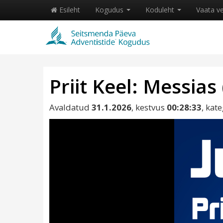
Esileht
Kogudus
Koduleht
Vaata v
Priit Keel: Messias
Avaldatud
31.1.2026
, kestvus
00:28:33
, kat