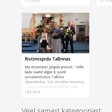
15.5.2025
31.12.2
Kehra K
mis on aastate jooksul kujunenud
ööpäeva
kauniks ja südamlikuks traditsiooniks.
Juba...
Ristimispidu Tallinnas
Ma otsustasin järgida Jeesust… Selle
laulu saatel algas 8. juunil
jumalateenistus Tallinna
adventkirikus. See oli eriline teenistus
– avatud ristimisbasseiniga, mille
18.6.2024
ä&au...
Veel samast kategooriast