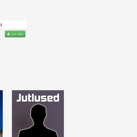
i
Lae alla