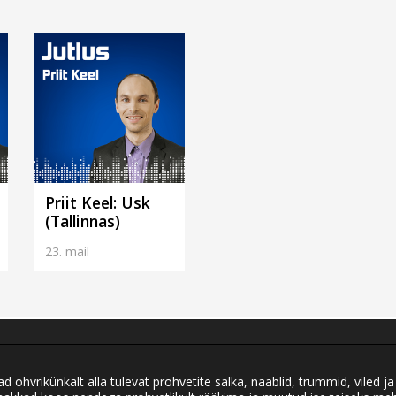
Priit Keel: Usk
(Tallinnas)
23. mail
ad ohvrikünkalt alla tulevat prohvetite salka, naablid, trummid, viled ja