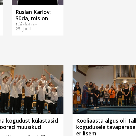
Ruslan Karlov:
Süda, mis on
täidetud
25. juulil
missiooniga.
(Tallinnas)
nna kogudust külastasid
Kooliaasta algus oli Tall
noored muusikud
kogudusele tavapärase
erilisem