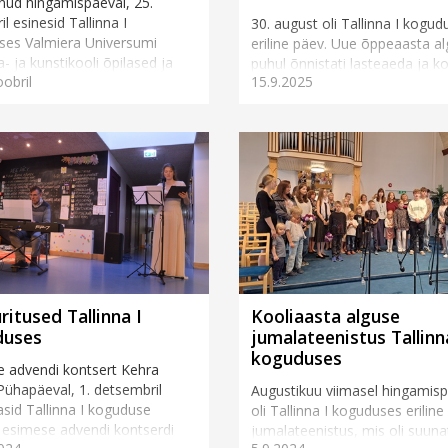
ud hingamispäeval, 25.
l esinesid Tallinna I
30. august oli Tallinna I kogud
ses Valmiera Universumi
eriline päev. Uue õppeaasta a
- ja kunstikooli õpilased ja
puhul õnnistati lasteaeda ja ko
oobril
15.9.2025
esti noored pillimängijad.
minejaid ning kõiki koguduseg
...
seotuid õpetajaid. Tore oli n&..
ritused Tallinna I
Kooliaasta alguse
duses
jumalateenistus Tallinn
koguduses
 advendi kontsert Kehra
ühapäeval, 1. detsembril
Augustikuu viimasel hingamis
asid Tallinna I koguduse
oli Tallinna I koguduses eriline
esimese advendi kontserdi
jumalateenistus, mis oli suun