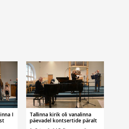
inna I
Tallinna kirik oli vanalinna
st
päevadel kontsertide päralt