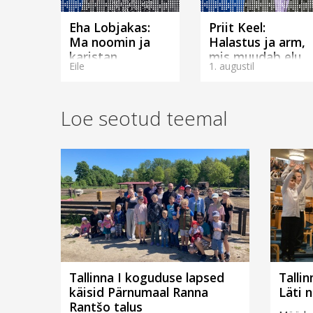
Eha Lobjakas:
Priit Keel:
Ma noomin ja
Halastus ja arm,
karistan.
mis muudab elu.
Eile
1. augustil
(Tallinnas)
(Tallinnas)
Loe seotud teemal
Tallinna I koguduse lapsed
Talli
käisid Pärnumaal Ranna
Läti 
Rantšo talus