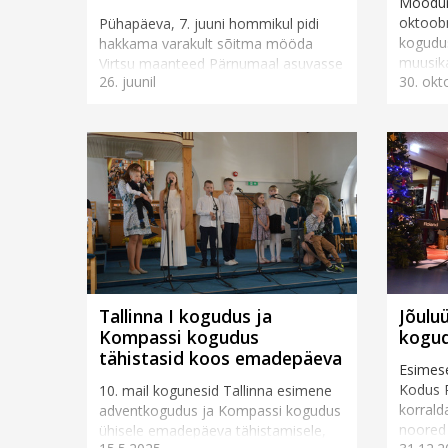
Möödun
oktoobri
Pühapäeva, 7. juuni hommikul pidi
kogudu
hakkama varakult sõitma mööda
muusika
Virtsu maanteed Pärnumaal asuvasse
26. juunil
30. okt
mõned E
Ranna Rantšo tallu. Keskpäevaks oli
Tegemis
vaja jõuda loomapargi väravasse,
sest just seal toimus ...
Tallinna I kogudus ja
Jõuluü
Kompassi kogudus
kogu
tähistasid koos emadepäeva
Esimese
Kodus P
10. mail kogunesid Tallinna esimene
korrald
adventkogudus ja Kompassi kogudus
noored 
ühisele emadepäeva tähistamisele,