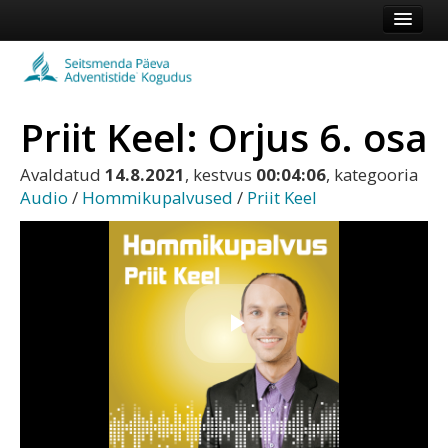
Esileht
Kogudus
Priit Keel: Orjus 6. osa
Koduleht
Vaata veel
Avaldatud
14.8.2021
, kestvus
00:04:06
, kategooria
Audio
/
Hommikupalvused
/
Priit Keel
Logi sisse või registreeru
Play
Video