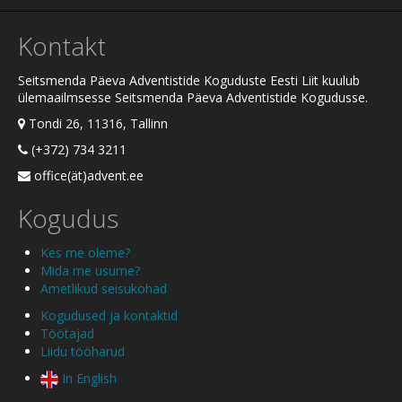
Kontakt
Seitsmenda Päeva Adventistide Koguduste Eesti Liit kuulub
ülemaailmsesse Seitsmenda Päeva Adventistide Kogudusse.
Tondi 26, 11316, Tallinn
(+372) 734 3211
office(ät)advent.ee
Kogudus
Kes me oleme?
Mida me usume?
Ametlikud seisukohad
Kogudused ja kontaktid
Töötajad
Liidu tööharud
In English