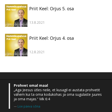
Priit Keel: Orjus 5. osa
13.8.2021
Priit Keel: Orjus 4. osa
12.8.2021
Prohvet omal maal
„Aga Jeesus ütles neile, et kusagil ei austata prohvetit
vähem kui ta oma kodukohas ja oma sugulaste juures
ja oma majas.“ Mk 6:4
Loe päeva sõna