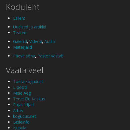
Koduleht
Esileht
Uudised ja artiklid
Teated
Galeriid
,
Videod
,
Audio
Materjalid
Päeva sõna
,
Pastor vastab
Vaata veel
Toeta kogudust
E-pood
Meie Aeg
Terve Elu Keskus
Rajaleidjad
Arhiiv
kogudus.net
Bibleinfo
Nupula