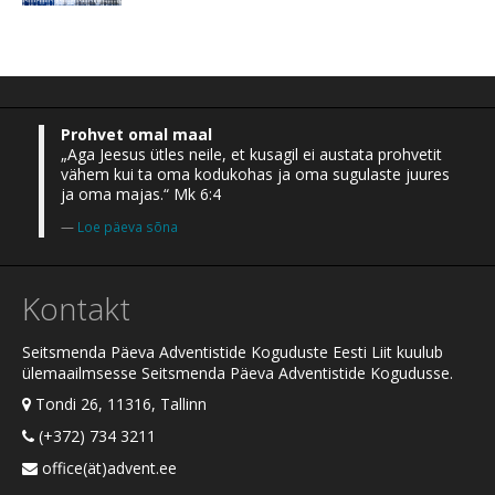
Prohvet omal maal
„Aga Jeesus ütles neile, et kusagil ei austata prohvetit
vähem kui ta oma kodukohas ja oma sugulaste juures
ja oma majas.“ Mk 6:4
Loe päeva sõna
Kontakt
Seitsmenda Päeva Adventistide Koguduste Eesti Liit kuulub
ülemaailmsesse Seitsmenda Päeva Adventistide Kogudusse.
Tondi 26, 11316, Tallinn
(+372) 734 3211
office(ät)advent.ee