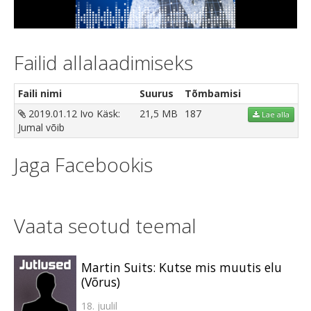
Video
Failid allalaadimiseks
Faili nimi
Suurus
Tõmbamisi
2019.01.12 Ivo Käsk:
21,5 MB
187
Lae alla
Jumal võib
Jaga Facebookis
Vaata seotud teemal
Martin Suits: Kutse mis muutis elu
(Võrus)
18. juulil