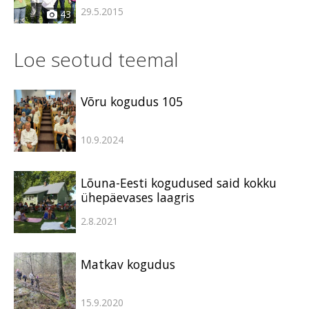
29.5.2015
43
Loe seotud teemal
Võru kogudus 105
10.9.2024
Lõuna-Eesti kogudused said kokku
ühepäevases laagris
2.8.2021
Matkav kogudus
15.9.2020