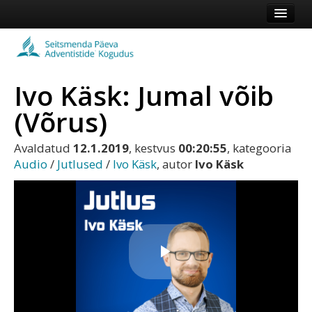
Esileht
Kogudus
Ivo Käsk: Jumal võib
Koduleht
(Võrus)
Vaata veel
Avaldatud
12.1.2019
, kestvus
00:20:55
, kategooria
Logi sisse või registreeru
Audio
/
Jutlused
/
Ivo Käsk
, autor
Ivo Käsk
Play