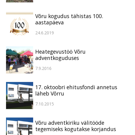
Võru kogudus tähistas 100.
aastapäeva
24.6.2019
Heategevustöö Võru
adventkoguduses
7.9.2016
17. oktoobri ehitusfondi annetus
läheb Võrru
7.10.2015
Võru adventkiriku välitööde
tegemiseks kogutakse korjandus