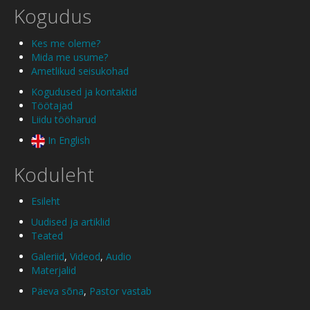
Kogudus
Kes me oleme?
Mida me usume?
Ametlikud seisukohad
Kogudused ja kontaktid
Töötajad
Liidu tööharud
In English
Koduleht
Esileht
Uudised ja artiklid
Teated
Galeriid
,
Videod
,
Audio
Materjalid
Päeva sõna
,
Pastor vastab