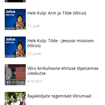
Hele Kulp: Arm ja Tõde (Võrus)
11. juulil
Hele Kulp: Tõde - Jeesuse missioon
(Võrus)
27. juunil
Võru kirikuhoone ehituse lõpetamise
üleskutse
8.10.2015
00:01:42
Rajaleidjate tegemised Võrumaal