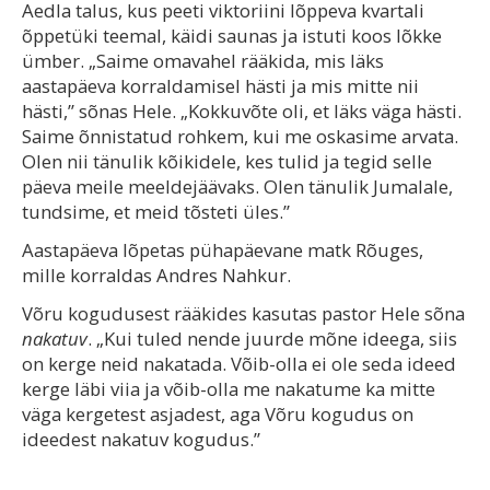
Aedla talus, kus peeti viktoriini lõppeva kvartali
õppetüki teemal, käidi saunas ja istuti koos lõkke
ümber. „Saime omavahel rääkida, mis läks
aastapäeva korraldamisel hästi ja mis mitte nii
hästi,” sõnas Hele. „Kokkuvõte oli, et läks väga hästi.
Saime õnnistatud rohkem, kui me oskasime arvata.
Olen nii tänulik kõikidele, kes tulid ja tegid selle
päeva meile meeldejäävaks. Olen tänulik Jumalale,
tundsime, et meid tõsteti üles.”
Aastapäeva lõpetas pühapäevane matk Rõuges,
mille korraldas Andres Nahkur.
Võru kogudusest rääkides kasutas pastor Hele sõna
nakatuv
. „Kui tuled nende juurde mõne ideega, siis
on kerge neid nakatada. Võib-olla ei ole seda ideed
kerge läbi viia ja võib-olla me nakatume ka mitte
väga kergetest asjadest, aga Võru kogudus on
ideedest nakatuv kogudus.”