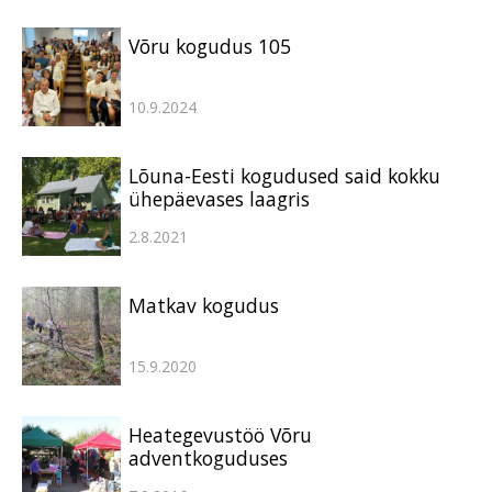
Võru kogudus 105
10.9.2024
Lõuna-Eesti kogudused said kokku
ühepäevases laagris
2.8.2021
Matkav kogudus
15.9.2020
Heategevustöö Võru
adventkoguduses