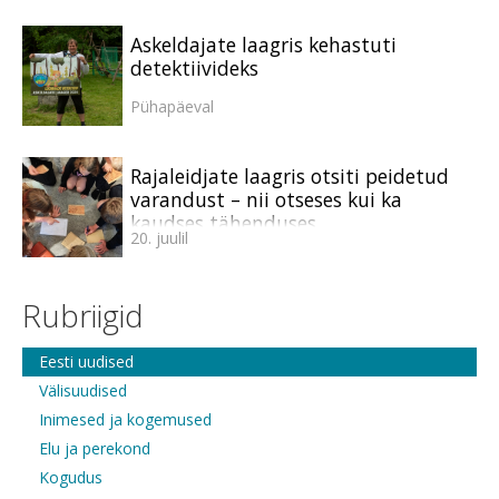
Askeldajate laagris kehastuti
detektiivideks
Pühapäeval
Rajaleidjate laagris otsiti peidetud
varandust – nii otseses kui ka
kaudses tähenduses
20. juulil
Rubriigid
Eesti uudised
Välisuudised
Inimesed ja kogemused
Elu ja perekond
Kogudus