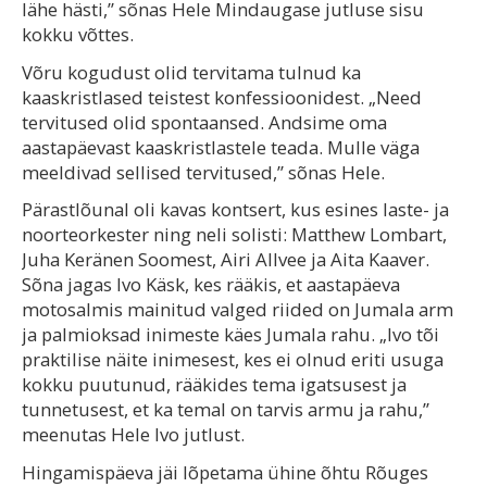
lähe hästi,” sõnas Hele Mindaugase jutluse sisu
kokku võttes.
Võru kogudust olid tervitama tulnud ka
kaaskristlased teistest konfessioonidest. „Need
tervitused olid spontaansed. Andsime oma
aastapäevast kaaskristlastele teada. Mulle väga
meeldivad sellised tervitused,” sõnas Hele.
Pärastlõunal oli kavas kontsert, kus esines laste- ja
noorteorkester ning neli solisti: Matthew Lombart,
Juha Keränen Soomest, Airi Allvee ja Aita Kaaver.
Sõna jagas Ivo Käsk, kes rääkis, et aastapäeva
motosalmis mainitud valged riided on Jumala arm
ja palmioksad inimeste käes Jumala rahu. „Ivo tõi
praktilise näite inimesest, kes ei olnud eriti usuga
kokku puutunud, rääkides tema igatsusest ja
tunnetusest, et ka temal on tarvis armu ja rahu,”
meenutas Hele Ivo jutlust.
Hingamispäeva jäi lõpetama ühine õhtu Rõuges