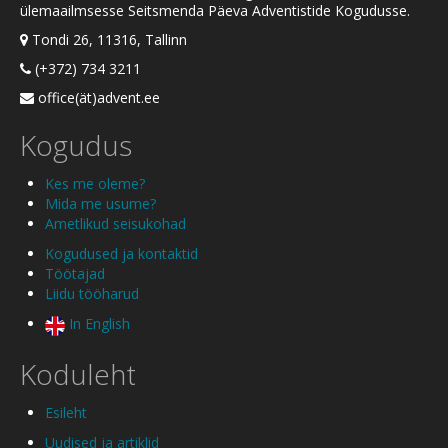
ülemaailmsesse Seitsmenda Päeva Adventistide Kogudusse.
Tondi 26, 11316, Tallinn
(+372) 734 3211
office(ät)advent.ee
Kogudus
Kes me oleme?
Mida me usume?
Ametlikud seisukohad
Kogudused ja kontaktid
Töötajad
Liidu tööharud
In English
Koduleht
Esileht
Uudised ja artiklid