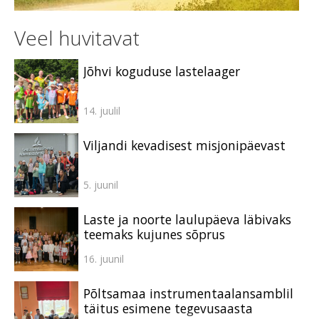
Veel huvitavat
Jõhvi koguduse lastelaager
14. juulil
Viljandi kevadisest misjonipäevast
5. juunil
Laste ja noorte laulupäeva läbivaks
teemaks kujunes sõprus
16. juunil
Põltsamaa instrumentaalansamblil
täitus esimene tegevusaasta