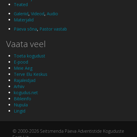
Teated
Galeriid
,
Videod
,
Audio
Materjalid
Päeva sõna
,
Pastor vastab
Vaata veel
Toeta kogudust
E-pood
Meie Aeg
Terve Elu Keskus
Rajaleidjad
Arhiiv
kogudus.net
Bibleinfo
Nupula
Lingid
© 2000-2026 Seitsmenda Päeva Adventistide Koguduste