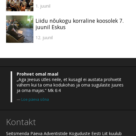
1. juunil
Liidu nõukogu korraline koosolek 7.
juunil Eskus
12. juunil
Prohvet omal maal
„Aga Jeesus ütles neile, et kusagil ei austata prohvetit
vähem kui ta oma kodukohas ja oma sugulaste juures
ja oma majas.“ Mk 6:4
Loe päeva sõna
Kontakt
Seitsmenda Päeva Adventistide Koguduste Eesti Liit kuulub