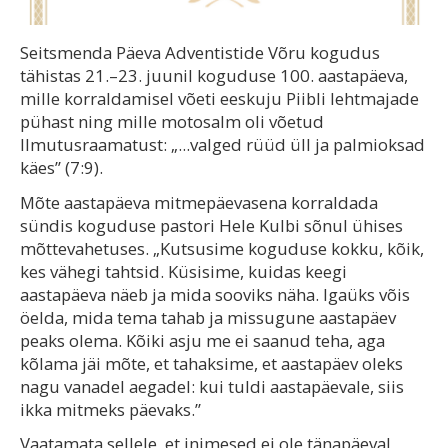
Seitsmenda Päeva Adventistide Võru kogudus
tähistas 21.–23. juunil koguduse 100. aastapäeva,
mille korraldamisel võeti eeskuju Piibli lehtmajade
pühast ning mille motosalm oli võetud
Ilmutusraamatust: „...valged rüüd üll ja palmioksad
käes” (7:9).
Mõte aastapäeva mitmepäevasena korraldada
sündis koguduse pastori Hele Kulbi sõnul ühises
mõttevahetuses. „Kutsusime koguduse kokku, kõik,
kes vähegi tahtsid. Küsisime, kuidas keegi
aastapäeva näeb ja mida sooviks näha. Igaüks võis
öelda, mida tema tahab ja missugune aastapäev
peaks olema. Kõiki asju me ei saanud teha, aga
kõlama jäi mõte, et tahaksime, et aastapäev oleks
nagu vanadel aegadel: kui tuldi aastapäevale, siis
ikka mitmeks päevaks.”
Vaatamata sellele, et inimesed ei ole tänapäeval