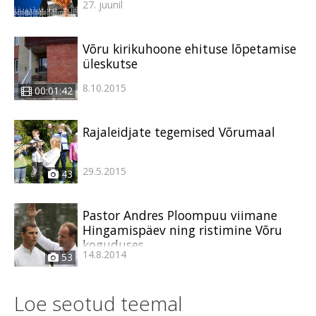
27. juunil
Võru kirikuhoone ehituse lõpetamise
üleskutse
8.10.2015
00:01:42
Rajaleidjate tegemised Võrumaal
29.5.2015
43
Pastor Andres Ploompuu viimane
Hingamispäev ning ristimine Võru
koguduses
14.8.2014
53
Loe seotud teemal