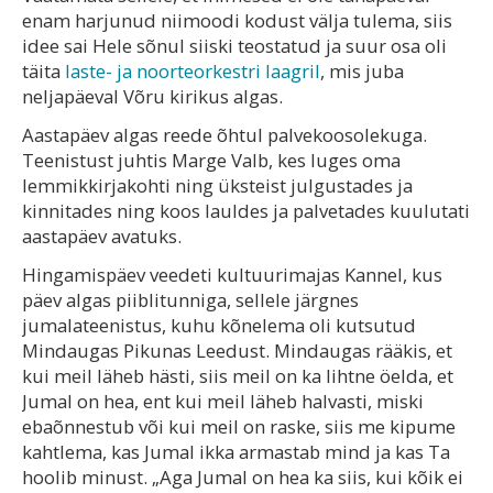
enam harjunud niimoodi kodust välja tulema, siis
idee sai Hele sõnul siiski teostatud ja suur osa oli
täita
laste- ja noorteorkestri laagril
, mis juba
neljapäeval Võru kirikus algas.
Aastapäev algas reede õhtul palvekoosolekuga.
Teenistust juhtis Marge Valb, kes luges oma
lemmikkirjakohti ning üksteist julgustades ja
kinnitades ning koos lauldes ja palvetades kuulutati
aastapäev avatuks.
Hingamispäev veedeti kultuurimajas Kannel, kus
päev algas piiblitunniga, sellele järgnes
jumalateenistus, kuhu kõnelema oli kutsutud
Mindaugas Pikunas Leedust. Mindaugas rääkis, et
kui meil läheb hästi, siis meil on ka lihtne öelda, et
Jumal on hea, ent kui meil läheb halvasti, miski
ebaõnnestub või kui meil on raske, siis me kipume
kahtlema, kas Jumal ikka armastab mind ja kas Ta
hoolib minust. „Aga Jumal on hea ka siis, kui kõik ei