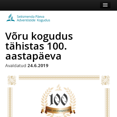
Esileht
Kogudus
Võru kogudus
Koduleht
tähistas 100.
Vaata veel
aastapäeva
Logi sisse või registreeru
Avaldatud
24.6.2019