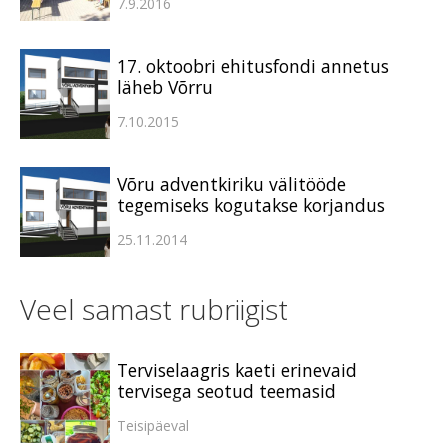
7.9.2016
17. oktoobri ehitusfondi annetus
läheb Võrru
7.10.2015
Võru adventkiriku välitööde
tegemiseks kogutakse korjandus
25.11.2014
Veel samast rubriigist
Terviselaagris kaeti erinevaid
tervisega seotud teemasid
Teisipäeval