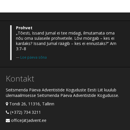
Prohvet
„Tõesti, Issand Jumal ei tee midagi, ilmutamata oma
nõu oma sulaseile prohveteile. Lõvi möirgab – kes ei
kardaks? Issand Jumal räägib – kes ei ennustaks?“ Am
3:7–8
Loe päeva sõna
Kontakt
Seitsmenda Päeva Adventistide Koguduste Eesti Liit kuulub
ülemaailmsesse Seitsmenda Päeva Adventistide Kogudusse.
Tondi 26, 11316, Tallinn
(+372) 734 3211
office(ät)advent.ee