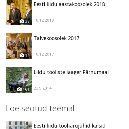
Eesti liidu aastakoosolek 2018
10.12.2018
38
Talvekoosolek 2017
16.12.2017
14
Liidu tööliste laager Pärnumaal
23.9.2014
161
Loe seotud teemal
Eesti liidu tööharujuhid käisid