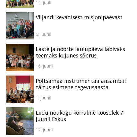
14. juulil
Viljandi kevadisest misjonipäevast
5. juunil
Laste ja noorte laulupäeva läbivaks
teemaks kujunes sõprus
16. juunil
Põltsamaa instrumentaalansamblil
täitus esimene tegevusaasta
1. juunil
Liidu nõukogu korraline koosolek 7.
juunil Eskus
12. juunil