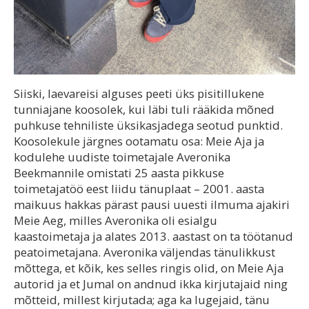
Siiski, laevareisi alguses peeti üks pisitillukene
tunniajane koosolek, kui läbi tuli rääkida mõned
puhkuse tehniliste üksikasjadega seotud punktid.
Koosolekule järgnes ootamatu osa: Meie Aja ja
kodulehe uudiste toimetajale Averonika
Beekmannile omistati 25 aasta pikkuse
toimetajatöö eest liidu tänuplaat – 2001. aasta
maikuus hakkas pärast pausi uuesti ilmuma ajakiri
Meie Aeg, milles Averonika oli esialgu
kaastoimetaja ja alates 2013. aastast on ta töötanud
peatoimetajana. Averonika väljendas tänulikkust
mõttega, et kõik, kes selles ringis olid, on Meie Aja
autorid ja et Jumal on andnud ikka kirjutajaid ning
mõtteid, millest kirjutada; aga ka lugejaid, tänu