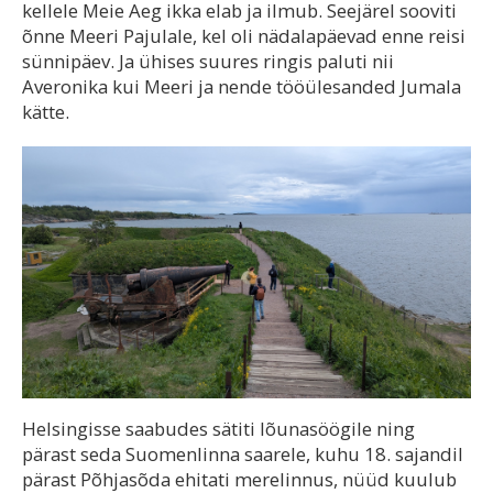
kellele Meie Aeg ikka elab ja ilmub. Seejärel sooviti
õnne Meeri Pajulale, kel oli nädalapäevad enne reisi
sünnipäev. Ja ühises suures ringis paluti nii
Averonika kui Meeri ja nende tööülesanded Jumala
kätte.
Helsingisse saabudes sätiti lõunasöögile ning
pärast seda Suomenlinna saarele, kuhu 18. sajandil
pärast Põhjasõda ehitati merelinnus, nüüd kuulub