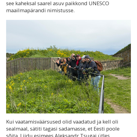
see kaheksal saarel asuv paikkond UNESCO
maailmapärandi nimistusse.
Kui vaatamisväärsused olid vaadatud ja kell oli
sealmaal, sätiti tagasi sadamasse, et Eesti poole
sõita. Liidu esimees Aleksandr Tsugai ütles