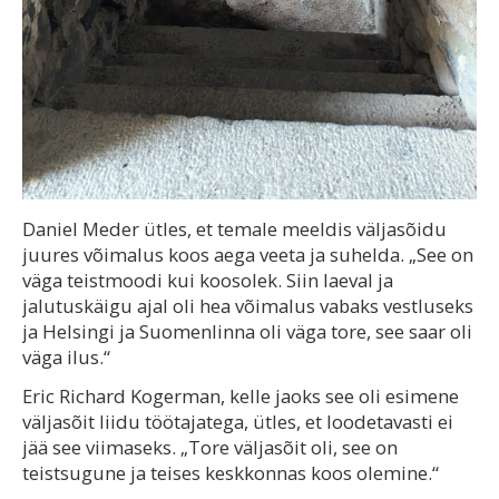
Daniel Meder ütles, et temale meeldis väljasõidu
juures võimalus koos aega veeta ja suhelda. „See on
väga teistmoodi kui koosolek. Siin laeval ja
jalutuskäigu ajal oli hea võimalus vabaks vestluseks
ja Helsingi ja Suomenlinna oli väga tore, see saar oli
väga ilus.“
Eric Richard Kogerman, kelle jaoks see oli esimene
väljasõit liidu töötajatega, ütles, et loodetavasti ei
jää see viimaseks. „Tore väljasõit oli, see on
teistsugune ja teises keskkonnas koos olemine.“