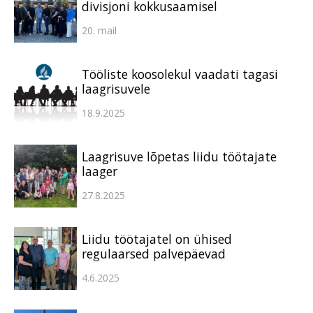
divisjoni kokkusaamisel
20. mail
Tööliste koosolekul vaadati tagasi
laagrisuvele
18.9.2025
Laagrisuve lõpetas liidu töötajate
laager
27.8.2025
Liidu töötajatel on ühised
regulaarsed palvepäevad
4.6.2025