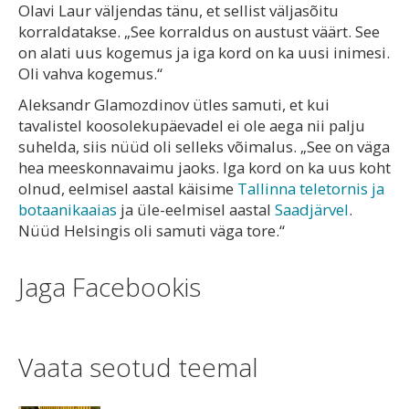
Olavi Laur väljendas tänu, et sellist väljasõitu
korraldatakse. „See korraldus on austust väärt. See
on alati uus kogemus ja iga kord on ka uusi inimesi.
Oli vahva kogemus.“
Aleksandr Glamozdinov ütles samuti, et kui
tavalistel koosolekupäevadel ei ole aega nii palju
suhelda, siis nüüd oli selleks võimalus. „See on väga
hea meeskonnavaimu jaoks. Iga kord on ka uus koht
olnud, eelmisel aastal käisime
Tallinna teletornis ja
botaanikaaias
ja üle-eelmisel aastal
Saadjärvel
.
Nüüd Helsingis oli samuti väga tore.“
Jaga Facebookis
Vaata seotud teemal