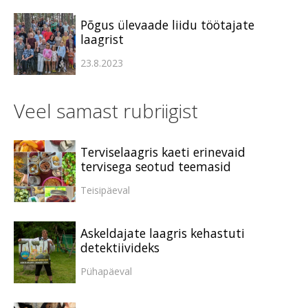
Põgus ülevaade liidu töötajate
laagrist
23.8.2023
Veel samast rubriigist
Terviselaagris kaeti erinevaid
tervisega seotud teemasid
Teisipäeval
Askeldajate laagris kehastuti
detektiivideks
Pühapäeval