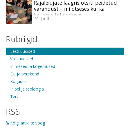
Rajaleidjate laagris otsiti peidetud
varandust – nii otseses kui ka
kaudses tähenduses
20. juulil
Rubriigid
Eesti uudised
Välisuudised
Inimesed ja kogemused
Elu ja perekond
Kogudus
Piibel ja teoloogia
Tervis
RSS
Kõigi artiklite voog