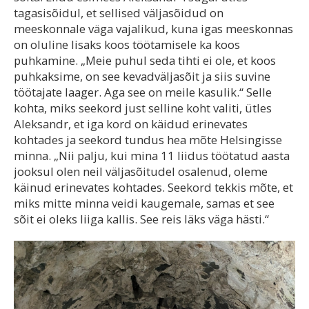
tagasisõidul, et sellised väljasõidud on
meeskonnale väga vajalikud, kuna igas meeskonnas
on oluline lisaks koos töötamisele ka koos
puhkamine. „Meie puhul seda tihti ei ole, et koos
puhkaksime, on see kevadväljasõit ja siis suvine
töötajate laager. Aga see on meile kasulik.“ Selle
kohta, miks seekord just selline koht valiti, ütles
Aleksandr, et iga kord on käidud erinevates
kohtades ja seekord tundus hea mõte Helsingisse
minna. „Nii palju, kui mina 11 liidus töötatud aasta
jooksul olen neil väljasõitudel osalenud, oleme
käinud erinevates kohtades. Seekord tekkis mõte, et
miks mitte minna veidi kaugemale, samas et see
sõit ei oleks liiga kallis. See reis läks väga hästi.“