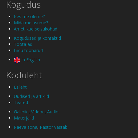
Kogudus
Kes me oleme?
Mida me usume?
Ametlikud seisukohad
Kogudused ja kontaktid
Töötajad
Liidu tööharud
In English
Koduleht
Esileht
Uudised ja artiklid
Teated
Galeriid
,
Videod
,
Audio
Materjalid
Päeva sõna
,
Pastor vastab