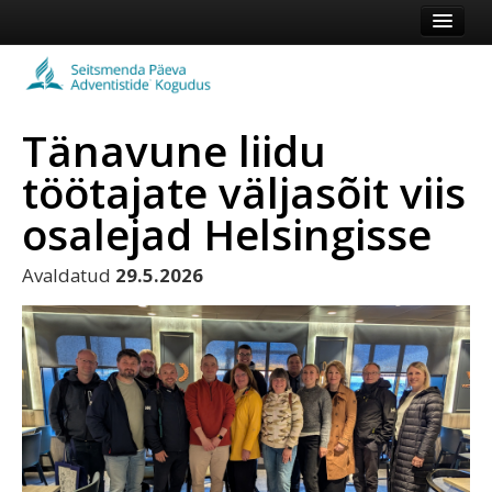
Esileht
Kogudus
Tänavune liidu
Koduleht
töötajate väljasõit viis
Vaata veel
osalejad Helsingisse
Logi sisse või registreeru
Avaldatud
29.5.2026