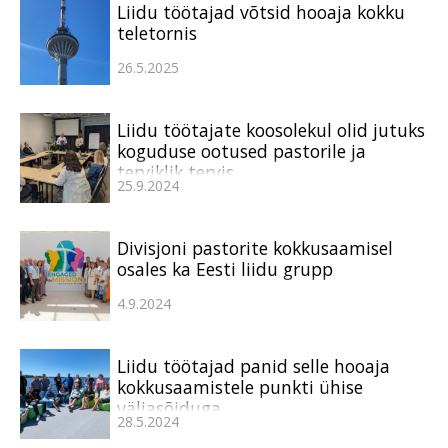
Liidu töötajad võtsid hooaja kokku
teletornis
26.5.2025
Liidu töötajate koosolekul olid jutuks
koguduse ootused pastorile ja
terviklik tervis
25.9.2024
Divisjoni pastorite kokkusaamisel
osales ka Eesti liidu grupp
4.9.2024
Liidu töötajad panid selle hooaja
kokkusaamistele punkti ühise
väljasõiduga
28.5.2024