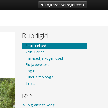
Logi sisse või registreeru
Rubriigid
Eesti uudised
Välisuudised
Inimesed ja kogemused
Elu ja perekond
Kogudus
Piibel ja teoloogia
Tervis
RSS
Kõigi artiklite voog