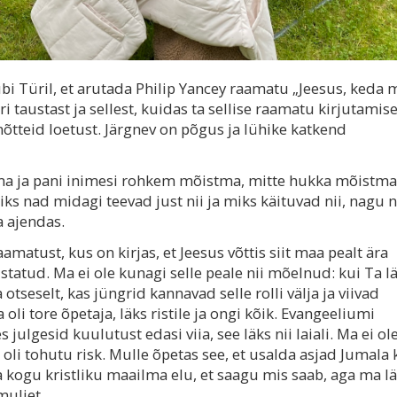
bi Türil, et arutada Philip Yancey raamatu „Jeesus, keda 
i taustast ja sellest, kuidas ta sellise raamatu kirjutamis
mõtteid loetust. Järgnev on põgus ja lühike katkend
a ja pani inimesi rohkem mõistma, mitte hukka mõistma,
iks nad midagi teevad just nii ja miks käituvad nii, nagu 
a ajendas.
atust, kus on kirjas, et Jeesus võttis siit maa pealt ära
statud. Ma ei ole kunagi selle peale nii mõelnud: kui Ta l
seselt, kas jüngrid kannavad selle rolli välja ja viivad
li tore õpetaja, läks ristile ja ongi kõik. Evangeeliumi
julgesid kuulutust edasi viia, see läks nii laiali. Ma ei ol
oli tohutu risk. Mulle õpetas see, et usalda asjad Jumala k
a kogu kristliku maailma elu, et saagu mis saab, aga ma l
muljet.