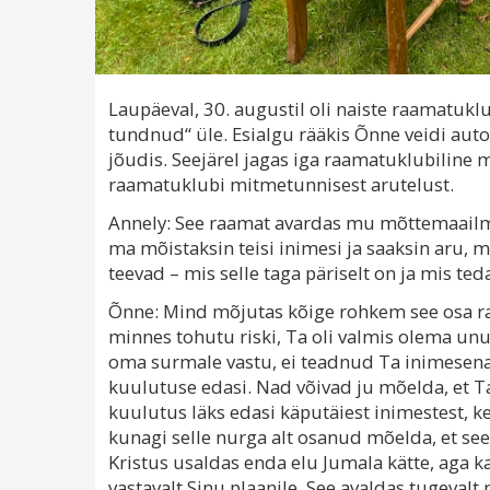
Laupäeval, 30. augustil oli naiste raamatuklu
tundnud“ üle. Esialgu rääkis Õnne veidi autor
jõudis. Seejärel jagas iga raamatuklubiline 
raamatuklubi mitmetunnisest arutelust.
Annely: See raamat avardas mu mõttemaailm
ma mõistaksin teisi inimesi ja saaksin aru, m
teevad – mis selle taga päriselt on ja mis ted
Õnne: Mind mõjutas kõige rohkem see osa raam
minnes tohutu riski, Ta oli valmis olema unu
oma surmale vastu, ei teadnud Ta inimesena ot
kuulutuse edasi. Nad võivad ju mõelda, et Ta o
kuulutus läks edasi käputäiest inimestest, kes 
kunagi selle nurga alt osanud mõelda, et see 
Kristus usaldas enda elu Jumala kätte, aga k
vastavalt Sinu plaanile. See avaldas tugevalt 