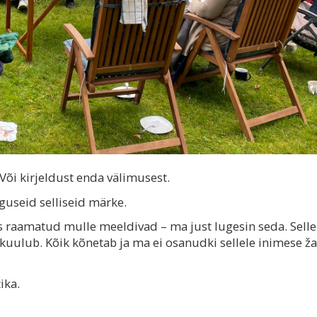
 Või kirjeldust enda välimusest.
guseid selliseid märke.
s raamatud mulle meeldivad – ma just lugesin seda. Selle
a kuulub. Kõik kõnetab ja ma ei osanudki sellele inimese ža
ika.