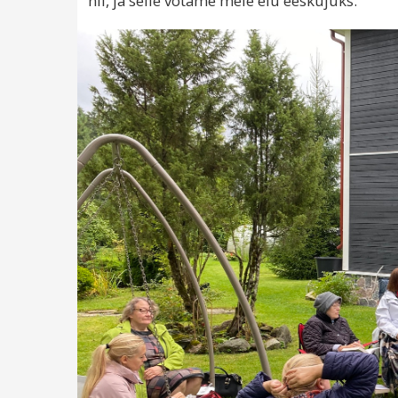
nii, ja selle võtame meie elu eeskujuks.