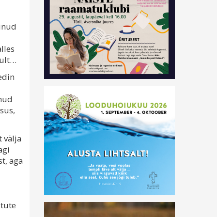
äinud
lles
kult…
edin
lnud
sus,
 välja
agi
st, aga
stute