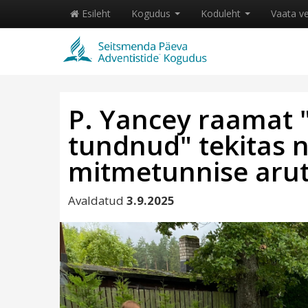
Esileht
Kogudus
Koduleht
Vaata v
P. Yancey raamat "
tundnud" tekitas 
mitmetunnise arut
Avaldatud
3.9.2025