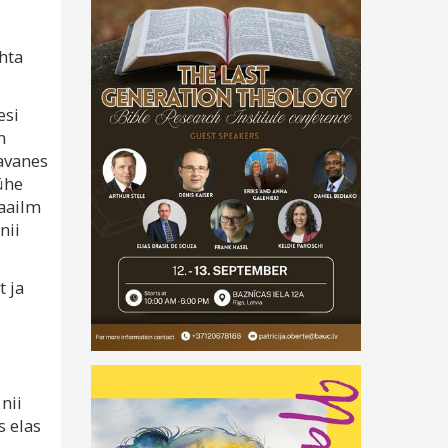
hta
esi
n
 avanes
ühe
maailm
nii
t ja
nii
s elas