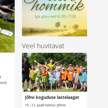
Veel huvitavat
l
nrit
Jõhvi koguduse lastelaager
10.–12. juulil toimus Jõhvis