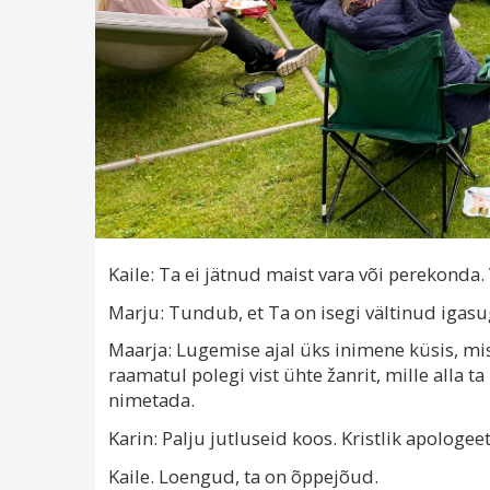
Kaile: Ta ei jätnud maist vara või perekonda.
Marju: Tundub, et Ta on isegi vältinud igasu
Maarja: Lugemise ajal üks inimene küsis, mi
raamatul polegi vist ühte žanrit, mille alla t
nimetada.
Karin: Palju jutluseid koos. Kristlik apologeet
Kaile. Loengud, ta on õppejõud.