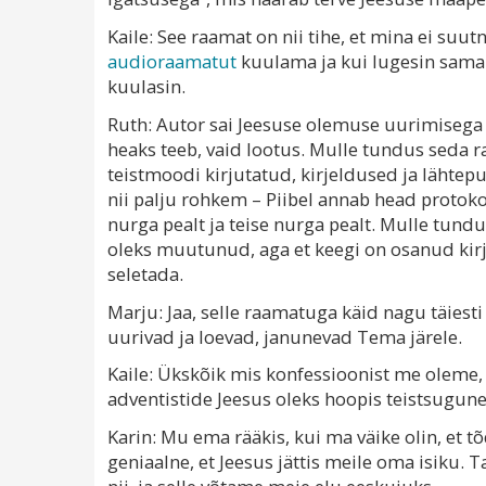
Kaile: See raamat on nii tihe, et mina ei su
audioraamatut
kuulama ja kui lugesin sama p
kuulasin.
Ruth: Autor sai Jeesuse olemuse uurimisega lo
heaks teeb, vaid lootus. Mulle tundus seda 
teistmoodi kirjutatud, kirjeldused ja lähtepu
nii palju rohkem – Piibel annab head protoko
nurga pealt ja teise nurga pealt. Mulle tundu
oleks muutunud, aga et keegi on osanud kirj
seletada.
Marju: Jaa, selle raamatuga käid nagu täiesti
uurivad ja loevad, janunevad Tema järele.
Kaile: Ükskõik mis konfessioonist me oleme, t
adventistide Jeesus oleks hoopis teistsugune
Karin: Mu ema rääkis, kui ma väike olin, et tõd
geniaalne, et Jeesus jättis meile oma isiku. T