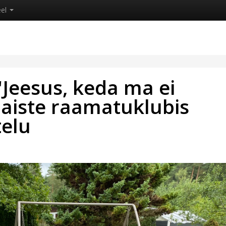
eel
Jeesus, keda ma ei
naiste raamatuklubis
elu