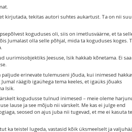
mat.
 et kirjutada, tekitas autori suhtes aukartust. Ta on nii su
sepõlvest koguduses oli, siis on imetlusväärne, et ta sell
 võis Jumalast olla selle põhjal, mida ta koguduses koges. 
.
nud uurimisobjektiks Jeesuse, Isik hakkab kõnetama. Ei saa
se.
äga paljude erinevate tulemuseni jõuda, kui inimesed hakk
 Jumal räägib igaühega tema keeles, et igaüks jõuaks
a Isik.
 värskelt kogudusse tulnud inimesed – meie oleme harju
use lause ja see mõjub nii värskelt. Me kas ei julge end
giaga, seosed on ajus juba nii tugevad, et me ei kasuta te
t ka teistel lugeda, vastasid kõik üksmeelselt ja valjuhää