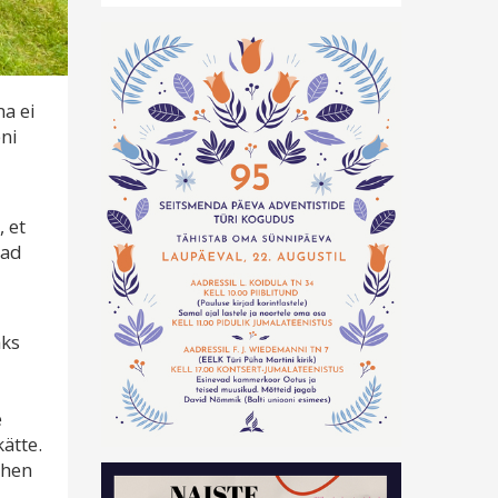
ma ei
eni
 et
nad
äks
e
ätte.
ähen