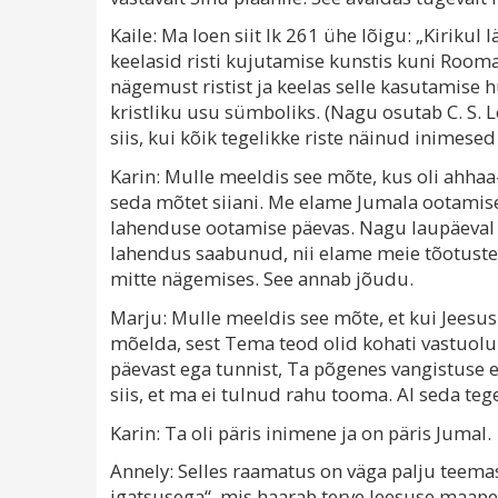
Kaile: Ma loen siit lk 261 ühe lõigu: „Kirikul l
keelasid risti kujutamise kunstis kuni Rooma
nägemust ristist ja keelas selle kasutamise h
kristliku usu sümboliks. (Nagu osutab C. S. 
siis, kui kõik tegelikke riste näinud inimesed
Karin: Mulle meeldis see mõte, kus oli ahh
seda mõtet siiani. Me elame Jumala ootamise
lahenduse ootamise päevas. Nagu laupäeval ol
lahendus saabunud, nii elame meie tõotustel
mitte nägemises. See annab jõudu.
Marju: Mulle meeldis see mõte, et kui Jeesus p
mõelda, sest Tema teod olid kohati vastuolulis
päevast ega tunnist, Ta põgenes vangistuse ee
siis, et ma ei tulnud rahu tooma. AI seda tege
Karin: Ta oli päris inimene ja on päris Jumal.
Annely: Selles raamatus on väga palju teemas
igatsusega“, mis haarab terve Jeesuse maape