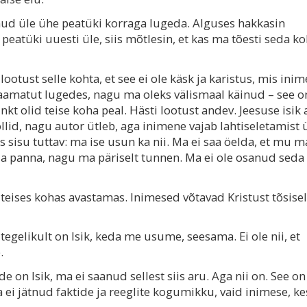
utnud üle ühe peatüki korraga lugeda. Alguses hakkasin
eatüki uuesti üle, siis mõtlesin, et kas ma tõesti seda ko
otust selle kohta, et see ei ole käsk ja karistus, mis inim
raamatut lugedes, nagu ma oleks välismaal käinud – see o
nkt olid teise koha peal. Hästi lootust andev. Jeesuse isik
llid, nagu autor ütleb, aga inimene vajab lahtiseletamist 
s sisu tuttav: ma ise usun ka nii. Ma ei saa öelda, et mu 
a panna, nagu ma päriselt tunnen. Ma ei ole osanud seda 
 teises kohas avastamas. Inimesed võtavad Kristust tõsisel
egelikult on Isik, keda me usume, seesama. Ei ole nii, et
.
e on Isik, ma ei saanud sellest siis aru. Aga nii on. See on 
a ei jätnud faktide ja reeglite kogumikku, vaid inimese, ke