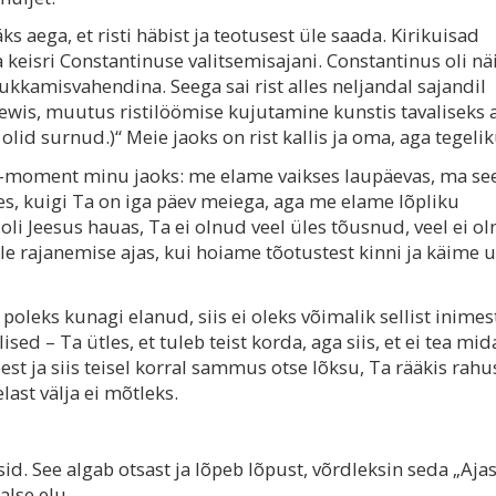
äks aega, et risti häbist ja teotusest üle saada. Kirikuisad
 keisri Constantinuse valitsemisajani. Constantinus oli n
ukkamisvahendina. Seega sai rist alles neljandal sajandil
Lewis, muutus ristilöömise kujutamine kunstis tavaliseks a
 olid surnud.)“ Meie jaoks on rist kallis ja oma, aga tegeli
aa-moment minu jaoks: me elame vaikses laupäevas, ma se
s, kuigi Ta on iga päev meiega, aga me elame lõpliku
i Jeesus hauas, Ta ei olnud veel üles tõusnud, veel ei o
e rajanemise ajas, kui hoiame tõotustest kinni ja käime u
oleks kunagi elanud, siis ei oleks võimalik sellist inimest
ed – Ta ütles, et tuleb teist korda, aga siis, et ei tea mid
st ja siis teisel korral sammus otse lõksu, Ta rääkis rahu
last välja ei mõtleks.
id. See algab otsast ja lõpeb lõpust, võrdleksin seda „Aja
alse elu.