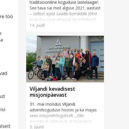
traditsiooniline koguduse lastelaager.
See tava sai meil alguse 2021. aastast
– sellest ajast saadik korraldab Jõhvi
ure töö
kogudus suvevaheajal (ja mõnikord
14. juulil
ka muul vahea...
e
Ta
avad
Viljandi kevadisest
misjonipäevast
nud
31. mai möödus Viljandi
isi
adventkoguduse hoovis ja ka majas
sees misjonihõnguliselt. „Olin
meeldivalt üllatunud, et koguduse
lselt
5. juunil
rahvas ja ka inimesed tänavalt tõid