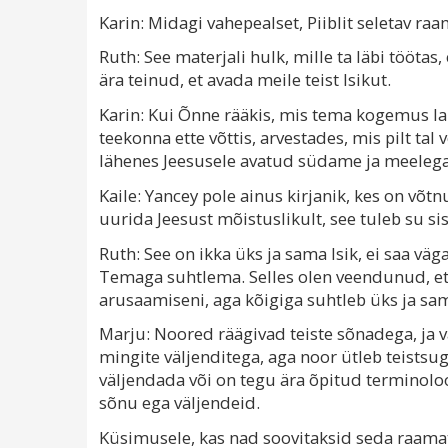
Karin: Midagi vahepealset, Piiblit seletav raa
Ruth: See materjali hulk, mille ta läbi töötas,
ära teinud, et avada meile teist Isikut.
Karin: Kui Õnne rääkis, mis tema kogemus lap
teekonna ette võttis, arvestades, mis pilt tal
lähenes Jeesusele avatud südame ja meelega
Kaile: Yancey pole ainus kirjanik, kes on võt
uurida Jeesust mõistuslikult, see tuleb su sis
Ruth: See on ikka üks ja sama Isik, ei saa v
Temaga suhtlema. Selles olen veendunud, et
arusaamiseni, aga kõigiga suhtleb üks ja sam
Marju: Noored räägivad teiste sõnadega, ja
mingite väljenditega, aga noor ütleb teistsug
väljendada või on tegu ära õpitud terminoloo
sõnu ega väljendeid.
Küsimusele, kas nad soovitaksid seda raamatu